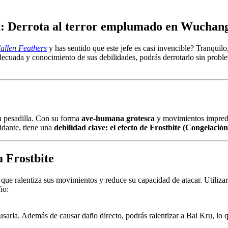
u: Derrota al terror emplumado en Wuchang
allen Feathers
y has sentido que este jefe es casi invencible? Tranquilo
decuada y conocimiento de sus debilidades, podrás derrotarlo sin proble
a pesadilla. Con su forma
ave-humana grotesca
y movimientos imprede
idante, tiene una
debilidad clave: el efecto de Frostbite (Congelación
a Frostbite
o que ralentiza sus movimientos y reduce su capacidad de atacar. Utiliza
ño:
 usarla. Además de causar daño directo, podrás ralentizar a Bai Kru, lo 