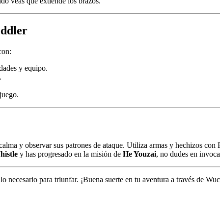
ndo veas que extiende los brazos.
ddler
con:
idades y equipo.
.
 juego.
calma y observar sus patrones de ataque. Utiliza armas y hechizos con 
istle
y has progresado en la misión de
He Youzai
, no dudes en invoc
 lo necesario para triunfar. ¡Buena suerte en tu aventura a través de Wu