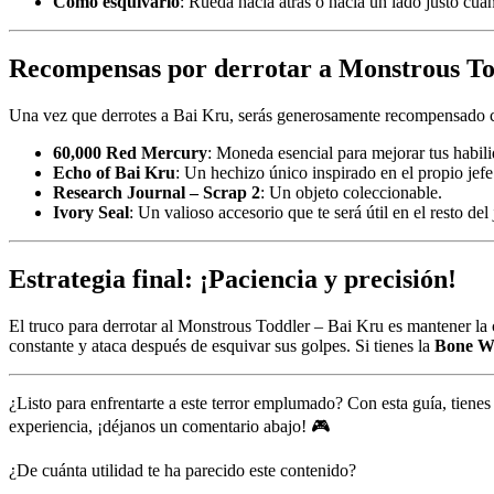
Cómo esquivarlo
: Rueda hacia atrás o hacia un lado justo cua
Recompensas por derrotar a Monstrous To
Una vez que derrotes a Bai Kru, serás generosamente recompensado 
60,000 Red Mercury
: Moneda esencial para mejorar tus habil
Echo of Bai Kru
: Un hechizo único inspirado en el propio jefe
Research Journal – Scrap 2
: Un objeto coleccionable.
Ivory Seal
: Un valioso accesorio que te será útil en el resto del
Estrategia final: ¡Paciencia y precisión!
El truco para derrotar al Monstrous Toddler – Bai Kru es mantener la 
constante y ataca después de esquivar sus golpes. Si tienes la
Bone Wh
¿Listo para enfrentarte a este terror emplumado? Con esta guía, tienes
experiencia, ¡déjanos un comentario abajo! 🎮
¿De cuánta utilidad te ha parecido este contenido?