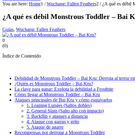
You are here:
Home
1
/
Wuchang: Fallen Feathers
2
/
¿A qué es débil 
¿A qué es débil Monstrous Toddler – Bai 
Guías
,
Wuchang: Fallen Feathers
0
(
0
)
Índice de Contenido
Debilidad de Monstrous Toddler – Bai Kru: Derrota al terror 
¿Quién es Monstrous Toddler – Bai Kru?
La clave para ganar: Explota la debilidad a Frostbite
Cómo llegar al Monstrous Toddler – Bai Kru
Ataques principales de Bai Kru y cómo esquivarlos
1. Leaping Lunges (Saltos dobles)
2. General Slam (Salto alto con impacto)
3. Backflip y ataques a distancia
4. Ataque con garras y grito
5. Ataque de agarre
Recompensas por derrotar a Monstrous Toddler