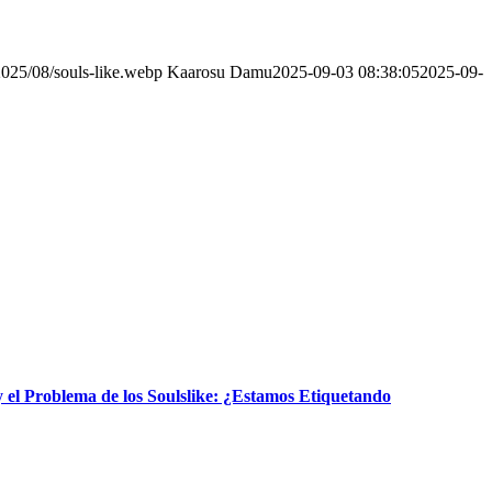
2025/08/souls-like.webp
Kaarosu Damu
2025-09-03 08:38:05
2025-09-
y el Problema de los Soulslike: ¿Estamos Etiquetando