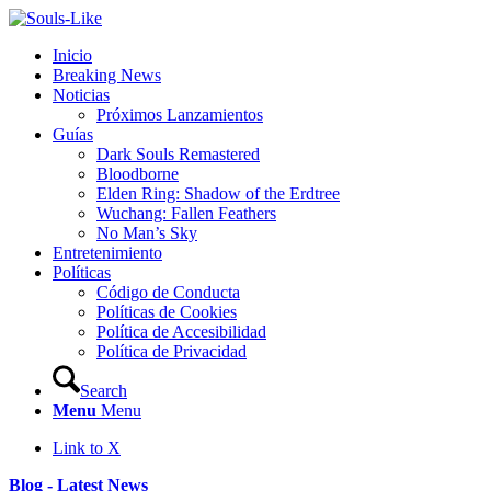
Inicio
Breaking News
Noticias
Próximos Lanzamientos
Guías
Dark Souls Remastered
Bloodborne
Elden Ring: Shadow of the Erdtree
Wuchang: Fallen Feathers
No Man’s Sky
Entretenimiento
Políticas
Código de Conducta
Políticas de Cookies
Política de Accesibilidad
Política de Privacidad
Search
Menu
Menu
Link to X
Blog - Latest News