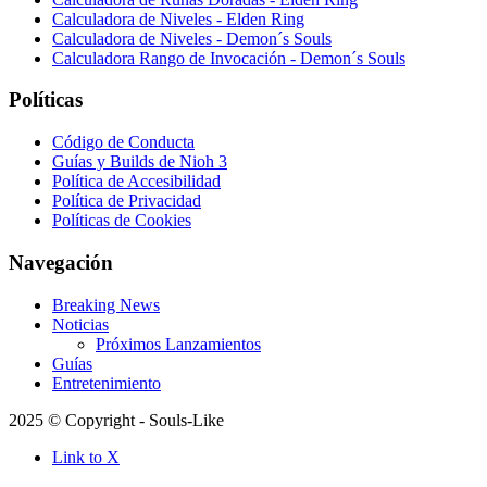
Calculadora de Niveles - Elden Ring
Calculadora de Niveles - Demon´s Souls
Calculadora Rango de Invocación - Demon´s Souls
Políticas
Código de Conducta
Guías y Builds de Nioh 3
Política de Accesibilidad
Política de Privacidad
Políticas de Cookies
Navegación
Breaking News
Noticias
Próximos Lanzamientos
Guías
Entretenimiento
2025 © Copyright - Souls-Like
Link to X