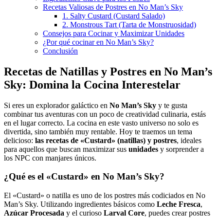
Recetas Valiosas de Postres en No Man’s Sky
1. Salty Custard (Custard Salado)
2. Monstrous Tart (Tarta de Monstruosidad)
Consejos para Cocinar y Maximizar Unidades
¿Por qué cocinar en No Man’s Sky?
Conclusión
Recetas de Natillas y Postres en No Man’s
Sky: Domina la Cocina Interestelar
Si eres un explorador galáctico en
No Man’s Sky
y te gusta
combinar tus aventuras con un poco de creatividad culinaria, estás
en el lugar correcto. La cocina en este vasto universo no solo es
divertida, sino también muy rentable. Hoy te traemos un tema
delicioso:
las recetas de «Custard» (natillas) y postres
, ideales
para aquellos que buscan maximizar sus
unidades
y sorprender a
los NPC con manjares únicos.
¿Qué es el «Custard» en No Man’s Sky?
El «Custard» o natilla es uno de los postres más codiciados en No
Man’s Sky. Utilizando ingredientes básicos como
Leche Fresca
,
Azúcar Procesada
y el curioso
Larval Core
, puedes crear postres