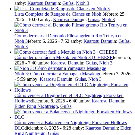
am
by:
Kaarosu Damu
in:
Guías
,
Nioh 3
Lista Completa de Rangos de Clanes en Nioh 3
febrero 25,
2026 - 10:00 am
by:
Kaarosu Damu
in:
Guías
,
Nioh 3
Cómo derrotar al Demonio Filosangriento Río Tenryu en
Nioh 3
febrero 6, 2026 - 7:52 am
by:
Kaarosu Damu
in:
Guías
,
Nioh 3
Cómo derrotar fácil a Mezuki en Nioh 3 | CHEESE
febrero 6,
2026 - 7:40 am
by:
Kaarosu Damu
in:
Guías
,
Nioh 3
Nioh 3: Cómo derrotar a Yamagata Masakage
febrero 3, 2026
- 5:59 am
by:
Kaarosu Damu
in:
Guías
,
Nioh 3
Cómo vencer a Dreglord en el DLC Nightreign Forsaken
Hollows
diciembre 8, 2025 - 6:40 am
by:
Kaarosu Damu
in:
Elden Ring Nightreign
,
Guías
Cómo vencer a Balancers en Nightreign Forsaken Hollows
DLC
diciembre 8, 2025 - 6:28 am
by:
Kaarosu Damu
in:
Elden
Ring Nightreign
,
Guías