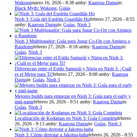
Wukong
marzo 16, 2026 - 8:38 am
by:
Kaarosu Damu
in:
Black Myth: Wukong
,
Guías
Nioh 3: Guía del Espíritu Guardián Ho
febrero 27, 2026 - 8:55
am
by:
Kaarosu Damu
in:
Guías
,
Nioh 3
Nioh 3 Multijugador: Guía para Jugar Co-Op con Amigos o
Randoms
febrero 27, 2026 - 8:18 am
by:
Kaarosu Damu
in:
Guías
,
Nioh 3
Diferencias entre el Estilo Samurái y Ninja en Nioh 3: ¿Cuál
es el Mejor para Ti?
febrero 27, 2026 - 8:08 am
by:
Kaarosu
Damu
in:
Guías
,
Nioh 3
Mejores builds para empezar en Nioh 3: Guía para el early y
mid-game
febrero 26, 2026 - 9:51 am
by:
Kaarosu Damu
in:
Guías
,
Nioh 3
Localización de Kodamas en Nioh 3: Guía Completa
febrero
26, 2026 - 9:13 am
by:
Kaarosu Damu
in:
Guías
,
Nioh 3
Nioh 3: Cómo derrotar a Jakotsu-baba
febrero 26, 2026 - 8:55