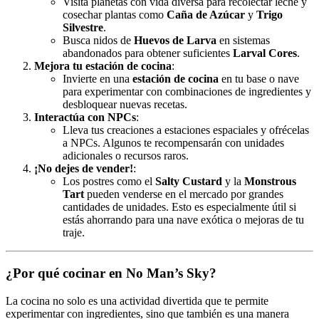
Visita planetas con vida diversa para recolectar leche y
cosechar plantas como
Caña de Azúcar
y
Trigo
Silvestre
.
Busca nidos de
Huevos de Larva
en sistemas
abandonados para obtener suficientes
Larval Cores
.
Mejora tu estación de cocina
:
Invierte en una
estación de cocina
en tu base o nave
para experimentar con combinaciones de ingredientes y
desbloquear nuevas recetas.
Interactúa con NPCs
:
Lleva tus creaciones a estaciones espaciales y ofrécelas
a NPCs. Algunos te recompensarán con unidades
adicionales o recursos raros.
¡No dejes de vender!
:
Los postres como el
Salty Custard
y la
Monstrous
Tart
pueden venderse en el mercado por grandes
cantidades de unidades. Esto es especialmente útil si
estás ahorrando para una nave exótica o mejoras de tu
traje.
¿Por qué cocinar en No Man’s Sky?
La cocina no solo es una actividad divertida que te permite
experimentar con ingredientes, sino que también es una manera