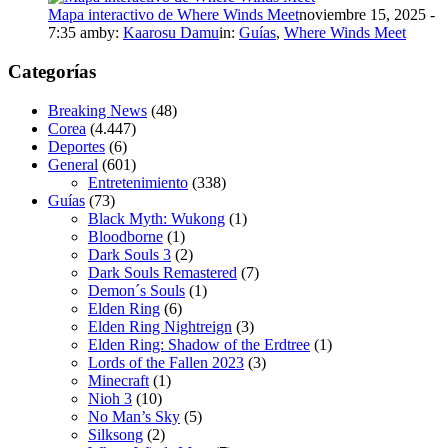
Mapa interactivo de Where Winds Meet
noviembre 15, 2025 -
7:35 am
by:
Kaarosu Damu
in:
Guías
,
Where Winds Meet
Categorías
Breaking News
(48)
Corea
(4.447)
Deportes
(6)
General
(601)
Entretenimiento
(338)
Guías
(73)
Black Myth: Wukong
(1)
Bloodborne
(1)
Dark Souls 3
(2)
Dark Souls Remastered
(7)
Demon´s Souls
(1)
Elden Ring
(6)
Elden Ring Nightreign
(3)
Elden Ring: Shadow of the Erdtree
(1)
Lords of the Fallen 2023
(3)
Minecraft
(1)
Nioh 3
(10)
No Man’s Sky
(5)
Silksong
(2)