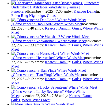
Undertaker: Habilidades, estadísticas y armas |
Funebrera
diciembre 4, 2025 - 7:00 am
by:
Kaarosu Damu
in:
Elden Ring Nightreign
,
Guías
¿Cómo vencer a Dao Lord? Where Winds Meet
noviembre
22, 2025 - 8:40 am
by:
Kaarosu Damu
in:
Guías
,
Where Winds
Meet
¿Cómo vencer a Ye Wanshan? Where Winds Meet
noviembre
22, 2025 - 8:33 am
by:
Kaarosu Damu
in:
Guías
,
Where Winds
Meet
¿Cómo vencer a Heartseeker? Where Winds Meet
noviembre
22, 2025 - 8:25 am
by:
Kaarosu Damu
in:
Guías
,
Where Winds
Meet
¿Cómo vencer a Tian Ying? Where Winds Meet
noviembre
22, 2025 - 8:12 am
by:
Kaarosu Damu
in:
Guías
,
Where Winds
Meet
¿Cómo vencer a Lucky Seventeen? Where Winds
Meet
noviembre 22, 2025 - 7:58 am
by:
Kaarosu Damu
in:
Guías
,
Where Winds Meet