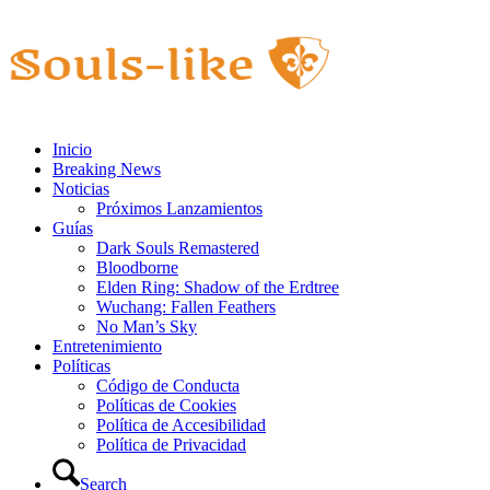
Inicio
Breaking News
Noticias
Próximos Lanzamientos
Guías
Dark Souls Remastered
Bloodborne
Elden Ring: Shadow of the Erdtree
Wuchang: Fallen Feathers
No Man’s Sky
Entretenimiento
Políticas
Código de Conducta
Políticas de Cookies
Política de Accesibilidad
Política de Privacidad
Search