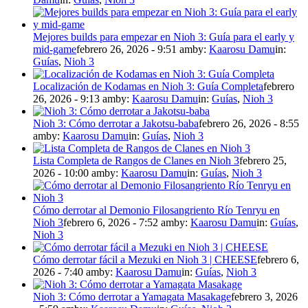
Mejores builds para empezar en Nioh 3: Guía para el early y
mid-game
febrero 26, 2026 - 9:51 am
by:
Kaarosu Damu
in:
Guías
,
Nioh 3
Localización de Kodamas en Nioh 3: Guía Completa
febrero
26, 2026 - 9:13 am
by:
Kaarosu Damu
in:
Guías
,
Nioh 3
Nioh 3: Cómo derrotar a Jakotsu-baba
febrero 26, 2026 - 8:55
am
by:
Kaarosu Damu
in:
Guías
,
Nioh 3
Lista Completa de Rangos de Clanes en Nioh 3
febrero 25,
2026 - 10:00 am
by:
Kaarosu Damu
in:
Guías
,
Nioh 3
Cómo derrotar al Demonio Filosangriento Río Tenryu en
Nioh 3
febrero 6, 2026 - 7:52 am
by:
Kaarosu Damu
in:
Guías
,
Nioh 3
Cómo derrotar fácil a Mezuki en Nioh 3 | CHEESE
febrero 6,
2026 - 7:40 am
by:
Kaarosu Damu
in:
Guías
,
Nioh 3
Nioh 3: Cómo derrotar a Yamagata Masakage
febrero 3, 2026