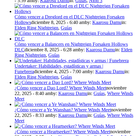
- 5:59 am
by:
Kaarosu Damu
in:
Guías
,
Nioh 3
Cómo vencer a Dreglord en el DLC Nightreign Forsaken
Hollows
diciembre 8, 2025 - 6:40 am
by:
Kaarosu Damu
in:
Elden Ring Nightreign
,
Guías
Cómo vencer a Balancers en Nightreign Forsaken Hollows
DLC
diciembre 8, 2025 - 6:28 am
by:
Kaarosu Damu
in:
Elden
Ring Nightreign
,
Guías
Undertaker: Habilidades, estadísticas y armas |
Funebrera
diciembre 4, 2025 - 7:00 am
by:
Kaarosu Damu
in:
Elden Ring Nightreign
,
Guías
¿Cómo vencer a Dao Lord? Where Winds Meet
noviembre
22, 2025 - 8:40 am
by:
Kaarosu Damu
in:
Guías
,
Where Winds
Meet
¿Cómo vencer a Ye Wanshan? Where Winds Meet
noviembre
22, 2025 - 8:33 am
by:
Kaarosu Damu
in:
Guías
,
Where Winds
Meet
¿Cómo vencer a Heartseeker? Where Winds Meet
noviembre