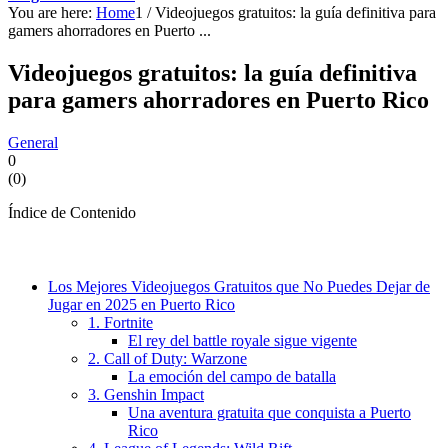
You are here:
Home
1
/
Videojuegos gratuitos: la guía definitiva para
gamers ahorradores en Puerto ...
Videojuegos gratuitos: la guía definitiva
para gamers ahorradores en Puerto Rico
General
0
(
0
)
Índice de Contenido
Los Mejores Videojuegos Gratuitos que No Puedes Dejar de
Jugar en 2025 en Puerto Rico
1. Fortnite
El rey del battle royale sigue vigente
2. Call of Duty: Warzone
La emoción del campo de batalla
3. Genshin Impact
Una aventura gratuita que conquista a Puerto
Rico