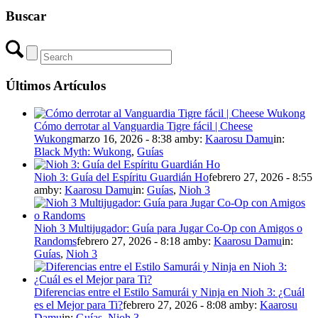
Buscar
Últimos Artículos
Cómo derrotar al Vanguardia Tigre fácil | Cheese
Wukong
marzo 16, 2026 - 8:38 am
by:
Kaarosu Damu
in:
Black Myth: Wukong
,
Guías
Nioh 3: Guía del Espíritu Guardián Ho
febrero 27, 2026 - 8:55
am
by:
Kaarosu Damu
in:
Guías
,
Nioh 3
Nioh 3 Multijugador: Guía para Jugar Co-Op con Amigos o
Randoms
febrero 27, 2026 - 8:18 am
by:
Kaarosu Damu
in:
Guías
,
Nioh 3
Diferencias entre el Estilo Samurái y Ninja en Nioh 3: ¿Cuál
es el Mejor para Ti?
febrero 27, 2026 - 8:08 am
by:
Kaarosu
Damu
in:
Guías
,
Nioh 3