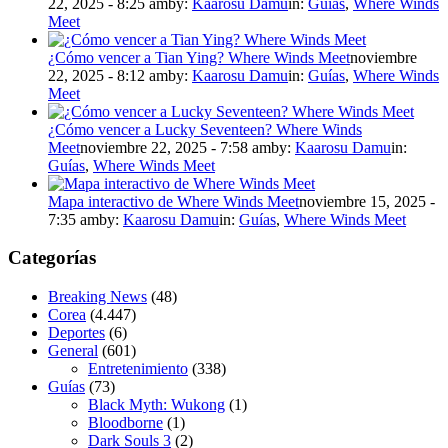
22, 2025 - 8:25 am
by:
Kaarosu Damu
in:
Guías
,
Where Winds
Meet
¿Cómo vencer a Tian Ying? Where Winds Meet
noviembre
22, 2025 - 8:12 am
by:
Kaarosu Damu
in:
Guías
,
Where Winds
Meet
¿Cómo vencer a Lucky Seventeen? Where Winds
Meet
noviembre 22, 2025 - 7:58 am
by:
Kaarosu Damu
in:
Guías
,
Where Winds Meet
Mapa interactivo de Where Winds Meet
noviembre 15, 2025 -
7:35 am
by:
Kaarosu Damu
in:
Guías
,
Where Winds Meet
Categorías
Breaking News
(48)
Corea
(4.447)
Deportes
(6)
General
(601)
Entretenimiento
(338)
Guías
(73)
Black Myth: Wukong
(1)
Bloodborne
(1)
Dark Souls 3
(2)