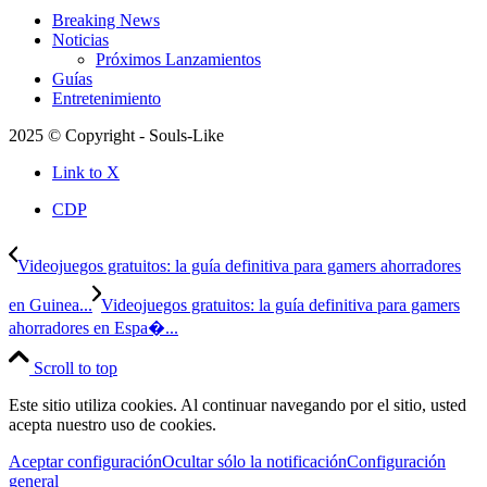
Breaking News
Noticias
Próximos Lanzamientos
Guías
Entretenimiento
2025 © Copyright - Souls-Like
Link to X
CDP
Videojuegos gratuitos: la guía definitiva para gamers ahorradores
en Guinea...
Videojuegos gratuitos: la guía definitiva para gamers
ahorradores en Espa�...
Scroll to top
Este sitio utiliza cookies. Al continuar navegando por el sitio, usted
acepta nuestro uso de cookies.
Aceptar configuración
Ocultar sólo la notificación
Configuración
general