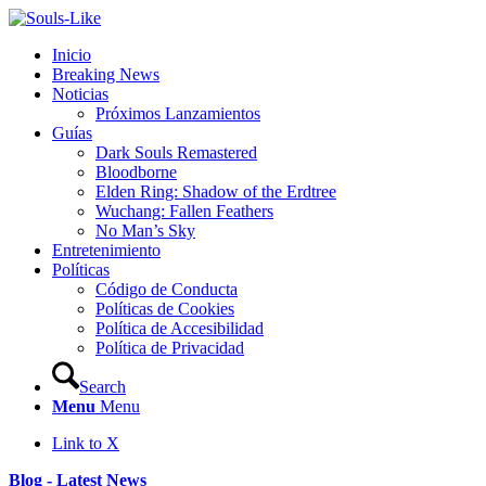
Inicio
Breaking News
Noticias
Próximos Lanzamientos
Guías
Dark Souls Remastered
Bloodborne
Elden Ring: Shadow of the Erdtree
Wuchang: Fallen Feathers
No Man’s Sky
Entretenimiento
Políticas
Código de Conducta
Políticas de Cookies
Política de Accesibilidad
Política de Privacidad
Search
Menu
Menu
Link to X
Blog - Latest News