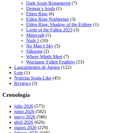
Dark Souls Remastered
(7)
Demon´s Souls
(1)
Elden Ring
(6)
Elden Ring Nightreign
(3)
Elden Ring: Shadow of the Erdtree
(1)
Lords of the Fallen 2023
(3)
Minecraft
(1)
Nioh 3
(10)
No Man’s Sky
(5)
Silksong
(2)
Where Winds Meet
(7)
Wuchang: Fallen Feathers
(23)
Lanzamientos de Juegos
(122)
Lore
(1)
Noticias Souls-Like
(45)
Reviews
(3)
Cronología
julio 2026
(575)
junio 2026
(582)
mayo 2026
(586)
abril 2026
(626)
marzo 2026
(229)
febrero 2026
(540)