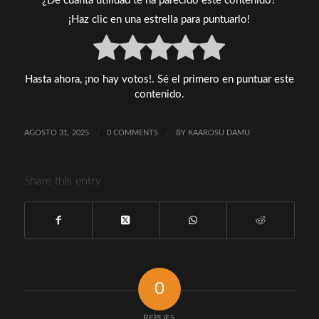
¿De cuánta utilidad te ha parecido este contenido?
¡Haz clic en una estrella para puntuarlo!
Hasta ahora, ¡no hay votos!. Sé el primero en puntuar este
contenido.
AGOSTO 31, 2025
/
0 COMMENTS
/
BY
KAAROSU DAMU
Share this entry
0
REPLIES