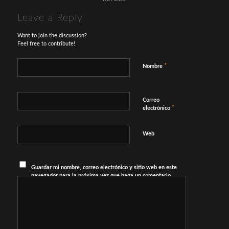
Leave a Reply
Want to join the discussion?
Feel free to contribute!
*
Nombre
Correo
*
electrónico
Web
Guardar mi nombre, correo electrónico y sitio web en este
navegador para la próxima vez que haga un comentario.