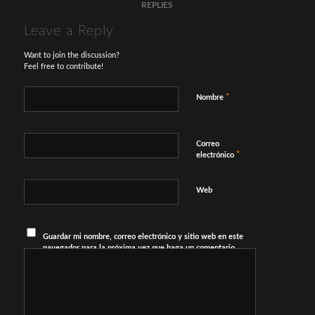
REPLIES
Leave a Reply
Want to join the discussion?
Feel free to contribute!
*
Nombre
Correo
*
electrónico
Web
Guardar mi nombre, correo electrónico y sitio web en este
navegador para la próxima vez que haga un comentario.