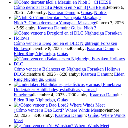
Cómo derrotar fácil a Mezuki en Nioh 3 | CHEESE
febrero 6,
2026 - 7:40 am
by:
Kaarosu Damu
in:
Guías
,
Nioh 3
Nioh 3: Cómo derrotar a Yamagata Masakage
febrero 3, 2026
- 5:59 am
by:
Kaarosu Damu
in:
Guías
,
Nioh 3
Cómo vencer a Dreglord en el DLC Nightreign Forsaken
Hollows
diciembre 8, 2025 - 6:40 am
by:
Kaarosu Damu
in:
Elden Ring Nightreign
,
Guías
Cómo vencer a Balancers en Nightreign Forsaken Hollows
DLC
diciembre 8, 2025 - 6:28 am
by:
Kaarosu Damu
in:
Elden
Ring Nightreign
,
Guías
Undertaker: Habilidades, estadísticas y armas |
Funebrera
diciembre 4, 2025 - 7:00 am
by:
Kaarosu Damu
in:
Elden Ring Nightreign
,
Guías
¿Cómo vencer a Dao Lord? Where Winds Meet
noviembre
22, 2025 - 8:40 am
by:
Kaarosu Damu
in:
Guías
,
Where Winds
Meet