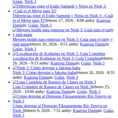
Guías
,
Nioh 3
Diferencias entre el Estilo Samurái y Ninja en Nioh 3: ¿Cuál
es el Mejor para Ti?
febrero 27, 2026 - 8:08 am
by:
Kaarosu
Damu
in:
Guías
,
Nioh 3
Mejores builds para empezar en Nioh 3: Guía para el early y
mid-game
febrero 26, 2026 - 9:51 am
by:
Kaarosu Damu
in:
Guías
,
Nioh 3
Localización de Kodamas en Nioh 3: Guía Completa
febrero
26, 2026 - 9:13 am
by:
Kaarosu Damu
in:
Guías
,
Nioh 3
Nioh 3: Cómo derrotar a Jakotsu-baba
febrero 26, 2026 - 8:55
am
by:
Kaarosu Damu
in:
Guías
,
Nioh 3
Lista Completa de Rangos de Clanes en Nioh 3
febrero 25,
2026 - 10:00 am
by:
Kaarosu Damu
in:
Guías
,
Nioh 3
Cómo derrotar al Demonio Filosangriento Río Tenryu en
Nioh 3
febrero 6, 2026 - 7:52 am
by:
Kaarosu Damu
in:
Guías
,
Nioh 3