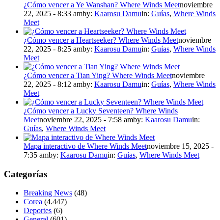
¿Cómo vencer a Ye Wanshan? Where Winds Meet
noviembre
22, 2025 - 8:33 am
by:
Kaarosu Damu
in:
Guías
,
Where Winds
Meet
¿Cómo vencer a Heartseeker? Where Winds Meet
noviembre
22, 2025 - 8:25 am
by:
Kaarosu Damu
in:
Guías
,
Where Winds
Meet
¿Cómo vencer a Tian Ying? Where Winds Meet
noviembre
22, 2025 - 8:12 am
by:
Kaarosu Damu
in:
Guías
,
Where Winds
Meet
¿Cómo vencer a Lucky Seventeen? Where Winds
Meet
noviembre 22, 2025 - 7:58 am
by:
Kaarosu Damu
in:
Guías
,
Where Winds Meet
Mapa interactivo de Where Winds Meet
noviembre 15, 2025 -
7:35 am
by:
Kaarosu Damu
in:
Guías
,
Where Winds Meet
Categorías
Breaking News
(48)
Corea
(4.447)
Deportes
(6)
General
(601)