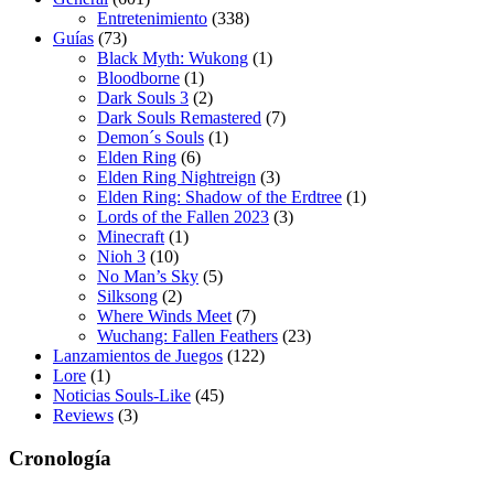
Entretenimiento
(338)
Guías
(73)
Black Myth: Wukong
(1)
Bloodborne
(1)
Dark Souls 3
(2)
Dark Souls Remastered
(7)
Demon´s Souls
(1)
Elden Ring
(6)
Elden Ring Nightreign
(3)
Elden Ring: Shadow of the Erdtree
(1)
Lords of the Fallen 2023
(3)
Minecraft
(1)
Nioh 3
(10)
No Man’s Sky
(5)
Silksong
(2)
Where Winds Meet
(7)
Wuchang: Fallen Feathers
(23)
Lanzamientos de Juegos
(122)
Lore
(1)
Noticias Souls-Like
(45)
Reviews
(3)
Cronología