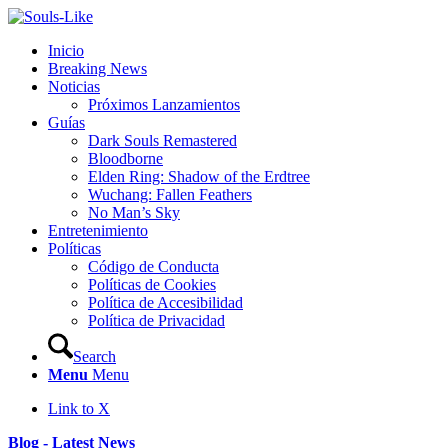
Inicio
Breaking News
Noticias
Próximos Lanzamientos
Guías
Dark Souls Remastered
Bloodborne
Elden Ring: Shadow of the Erdtree
Wuchang: Fallen Feathers
No Man’s Sky
Entretenimiento
Políticas
Código de Conducta
Políticas de Cookies
Política de Accesibilidad
Política de Privacidad
Search
Menu
Menu
Link to X
Blog - Latest News