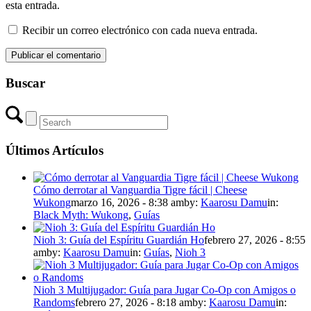
esta entrada.
Recibir un correo electrónico con cada nueva entrada.
Buscar
Últimos Artículos
Cómo derrotar al Vanguardia Tigre fácil | Cheese
Wukong
marzo 16, 2026 - 8:38 am
by:
Kaarosu Damu
in:
Black Myth: Wukong
,
Guías
Nioh 3: Guía del Espíritu Guardián Ho
febrero 27, 2026 - 8:55
am
by:
Kaarosu Damu
in:
Guías
,
Nioh 3
Nioh 3 Multijugador: Guía para Jugar Co-Op con Amigos o
Randoms
febrero 27, 2026 - 8:18 am
by:
Kaarosu Damu
in: