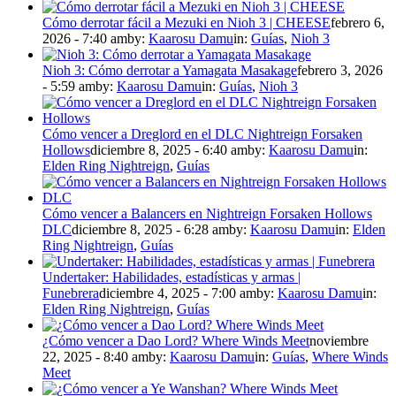
Cómo derrotar fácil a Mezuki en Nioh 3 | CHEESE
febrero 6,
2026 - 7:40 am
by:
Kaarosu Damu
in:
Guías
,
Nioh 3
Nioh 3: Cómo derrotar a Yamagata Masakage
febrero 3, 2026
- 5:59 am
by:
Kaarosu Damu
in:
Guías
,
Nioh 3
Cómo vencer a Dreglord en el DLC Nightreign Forsaken
Hollows
diciembre 8, 2025 - 6:40 am
by:
Kaarosu Damu
in:
Elden Ring Nightreign
,
Guías
Cómo vencer a Balancers en Nightreign Forsaken Hollows
DLC
diciembre 8, 2025 - 6:28 am
by:
Kaarosu Damu
in:
Elden
Ring Nightreign
,
Guías
Undertaker: Habilidades, estadísticas y armas |
Funebrera
diciembre 4, 2025 - 7:00 am
by:
Kaarosu Damu
in:
Elden Ring Nightreign
,
Guías
¿Cómo vencer a Dao Lord? Where Winds Meet
noviembre
22, 2025 - 8:40 am
by:
Kaarosu Damu
in:
Guías
,
Where Winds
Meet