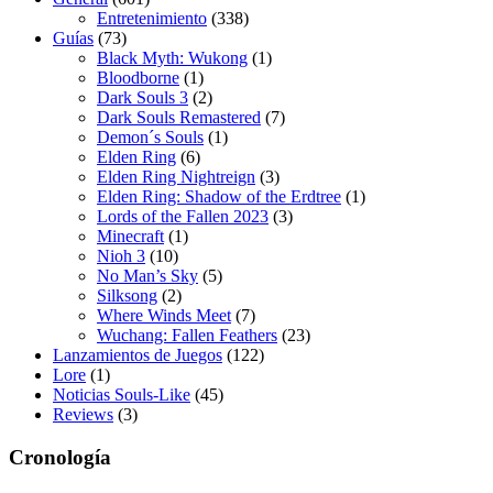
Entretenimiento
(338)
Guías
(73)
Black Myth: Wukong
(1)
Bloodborne
(1)
Dark Souls 3
(2)
Dark Souls Remastered
(7)
Demon´s Souls
(1)
Elden Ring
(6)
Elden Ring Nightreign
(3)
Elden Ring: Shadow of the Erdtree
(1)
Lords of the Fallen 2023
(3)
Minecraft
(1)
Nioh 3
(10)
No Man’s Sky
(5)
Silksong
(2)
Where Winds Meet
(7)
Wuchang: Fallen Feathers
(23)
Lanzamientos de Juegos
(122)
Lore
(1)
Noticias Souls-Like
(45)
Reviews
(3)
Cronología