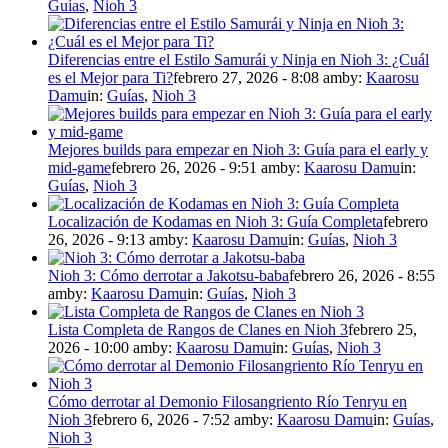
Guías
,
Nioh 3
Diferencias entre el Estilo Samurái y Ninja en Nioh 3: ¿Cuál
es el Mejor para Ti?
febrero 27, 2026 - 8:08 am
by:
Kaarosu
Damu
in:
Guías
,
Nioh 3
Mejores builds para empezar en Nioh 3: Guía para el early y
mid-game
febrero 26, 2026 - 9:51 am
by:
Kaarosu Damu
in:
Guías
,
Nioh 3
Localización de Kodamas en Nioh 3: Guía Completa
febrero
26, 2026 - 9:13 am
by:
Kaarosu Damu
in:
Guías
,
Nioh 3
Nioh 3: Cómo derrotar a Jakotsu-baba
febrero 26, 2026 - 8:55
am
by:
Kaarosu Damu
in:
Guías
,
Nioh 3
Lista Completa de Rangos de Clanes en Nioh 3
febrero 25,
2026 - 10:00 am
by:
Kaarosu Damu
in:
Guías
,
Nioh 3
Cómo derrotar al Demonio Filosangriento Río Tenryu en
Nioh 3
febrero 6, 2026 - 7:52 am
by:
Kaarosu Damu
in:
Guías
,
Nioh 3