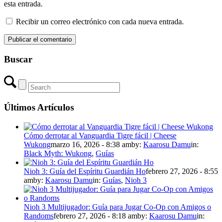
esta entrada.
Recibir un correo electrónico con cada nueva entrada.
Buscar
Últimos Artículos
Cómo derrotar al Vanguardia Tigre fácil | Cheese
Wukong
marzo 16, 2026 - 8:38 am
by:
Kaarosu Damu
in:
Black Myth: Wukong
,
Guías
Nioh 3: Guía del Espíritu Guardián Ho
febrero 27, 2026 - 8:55
am
by:
Kaarosu Damu
in:
Guías
,
Nioh 3
Nioh 3 Multijugador: Guía para Jugar Co-Op con Amigos o
Randoms
febrero 27, 2026 - 8:18 am
by:
Kaarosu Damu
in: