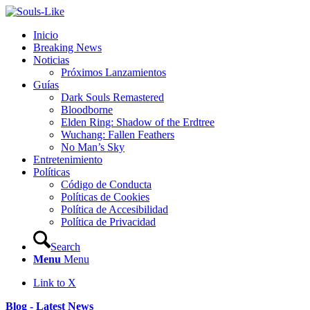
Inicio
Breaking News
Noticias
Próximos Lanzamientos
Guías
Dark Souls Remastered
Bloodborne
Elden Ring: Shadow of the Erdtree
Wuchang: Fallen Feathers
No Man’s Sky
Entretenimiento
Políticas
Código de Conducta
Políticas de Cookies
Política de Accesibilidad
Política de Privacidad
Search
Menu
Menu
Link to X
Blog - Latest News