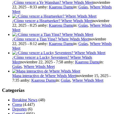
¿Cómo vencer a Ye Wanshan? Where Winds Meet
noviembre
22, 2025 - 8:33 am
by:
Kaarosu Damu
in:
Guías
,
Where Winds
Meet
¿Cómo vencer a Heartseeker? Where Winds Meet
noviembre
22, 2025 - 8:25 am
by:
Kaarosu Damu
in:
Guías
,
Where Winds
Meet
¿Cómo vencer a Tian Ying? Where Winds Meet
noviembre
22, 2025 - 8:12 am
by:
Kaarosu Damu
in:
Guías
,
Where Winds
Meet
¿Cómo vencer a Lucky Seventeen? Where Winds
Meet
noviembre 22, 2025 - 7:58 am
by:
Kaarosu Damu
in:
Guías
,
Where Winds Meet
Mapa interactivo de Where Winds Meet
noviembre 15, 2025 -
7:35 am
by:
Kaarosu Damu
in:
Guías
,
Where Winds Meet
Categorías
Breaking News
(48)
Corea
(4.447)
Deportes
(6)
General
(601)