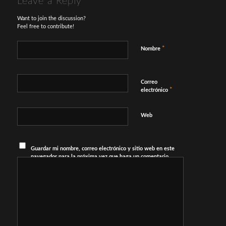
Leave a Reply
Want to join the discussion?
Feel free to contribute!
*
Nombre
Correo
*
electrónico
Web
Guardar mi nombre, correo electrónico y sitio web en este
navegador para la próxima vez que haga un comentario.