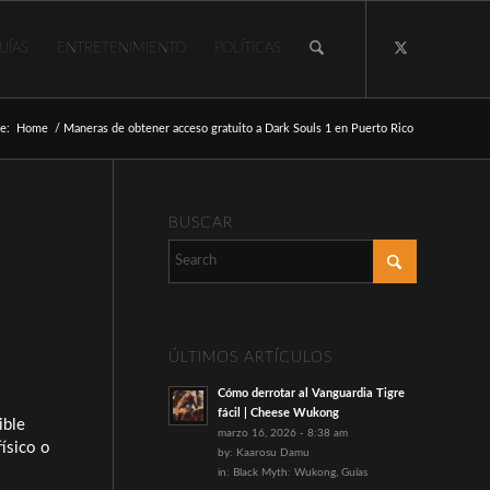
UÍAS
ENTRETENIMIENTO
POLÍTICAS
e:
Home
/
Maneras de obtener acceso gratuito a Dark Souls 1 en Puerto Rico
BUSCAR
ÚLTIMOS ARTÍCULOS
Cómo derrotar al Vanguardia Tigre
fácil | Cheese Wukong
ible
marzo 16, 2026 - 8:38 am
físico o
by:
Kaarosu Damu
in:
Black Myth: Wukong
,
Guías