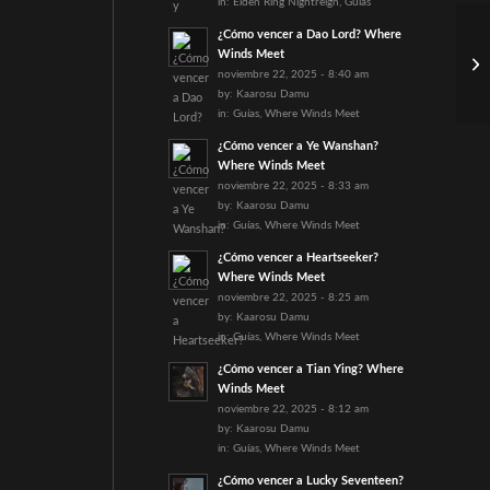
in:
Elden Ring Nightreign
,
Guías
¿Cómo vencer a Dao Lord? Where
Ma
Winds Meet
Da
noviembre 22, 2025 - 8:40 am
by:
Kaarosu Damu
in:
Guías
,
Where Winds Meet
¿Cómo vencer a Ye Wanshan?
Where Winds Meet
noviembre 22, 2025 - 8:33 am
by:
Kaarosu Damu
in:
Guías
,
Where Winds Meet
¿Cómo vencer a Heartseeker?
Where Winds Meet
noviembre 22, 2025 - 8:25 am
by:
Kaarosu Damu
in:
Guías
,
Where Winds Meet
¿Cómo vencer a Tian Ying? Where
Winds Meet
noviembre 22, 2025 - 8:12 am
by:
Kaarosu Damu
in:
Guías
,
Where Winds Meet
¿Cómo vencer a Lucky Seventeen?