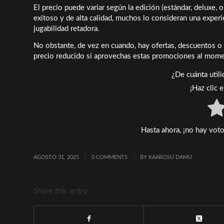
El precio puede variar según la edición (estándar, deluxe, o
exitoso y de alta calidad, muchos lo consideran una experi
jugabilidad retadora.
No obstante, de vez en cuando, hay ofertas, descuentos o r
precio reducido si aprovechas estas promociones al mom
¿De cuánta util
¡Haz clic 
Hasta ahora, ¡no hay voto
AGOSTO 31, 2025
/
0 COMMENTS
/
BY
KAAROSU DAMU
Share this entry