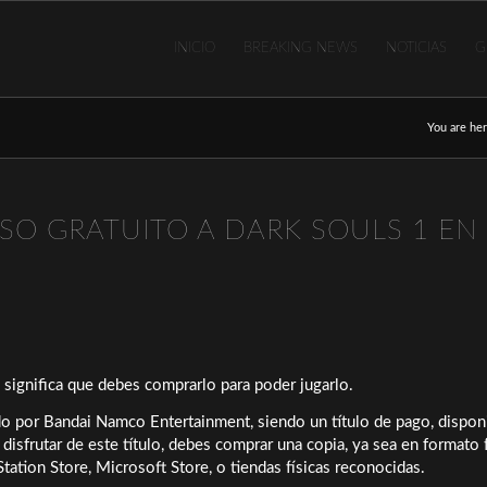
INICIO
BREAKING NEWS
NOTICIAS
G
You are her
O GRATUITO A DARK SOULS 1 EN
 significa que debes comprarlo para poder jugarlo.
do por Bandai Namco Entertainment, siendo un título de pago, dispon
disfrutar de este título, debes comprar una copia, ya sea en formato 
Station Store, Microsoft Store, o tiendas físicas reconocidas.