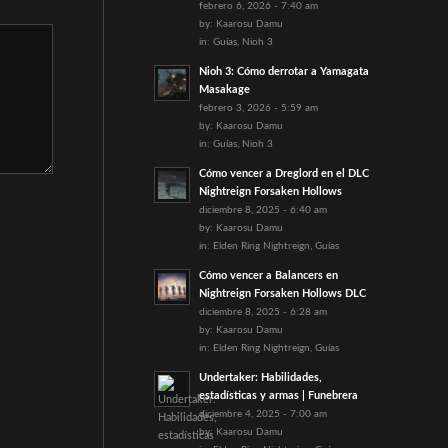
febrero 6, 2026 - 7:40 am
by:
Kaarosu Damu
in:
Guías
,
Nioh 3
Nioh 3: Cómo derrotar a Yamagata
Masakage
febrero 3, 2026 - 5:59 am
by:
Kaarosu Damu
in:
Guías
,
Nioh 3
Cómo vencer a Dreglord en el DLC
Nightreign Forsaken Hollows
diciembre 8, 2025 - 6:40 am
by:
Kaarosu Damu
in:
Elden Ring Nightreign
,
Guías
Cómo vencer a Balancers en
Nightreign Forsaken Hollows DLC
diciembre 8, 2025 - 6:28 am
by:
Kaarosu Damu
in:
Elden Ring Nightreign
,
Guías
Undertaker: Habilidades,
estadísticas y armas | Funebrera
diciembre 4, 2025 - 7:00 am
by:
Kaarosu Damu