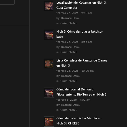
Localización de Kodamas en Nioh 3:
Guía Completa
febrero 26, 2026 - 9:13 am
by:
Kaarosu Damu
in:
Guías
,
Nioh 3
Nioh 3: Cómo derrotar a Jakotsu-
baba
febrero 26, 2026 - 8:55 am
by:
Kaarosu Damu
in:
Guías
,
Nioh 3
Lista Completa de Rangos de Clanes
en Nioh 3
febrero 25, 2026 - 10:00 am
by:
Kaarosu Damu
in:
Guías
,
Nioh 3
Cómo derrotar al Demonio
Filosangriento Río Tenryu en Nioh 3
febrero 6, 2026 - 7:52 am
by:
Kaarosu Damu
in:
Guías
,
Nioh 3
Cómo derrotar fácil a Mezuki en
Nioh 3 | CHEESE