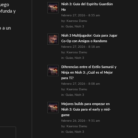
Nioh 3: Guía del Espíritu Guardián
juego
Ho
ofunda y
febrero 27, 2026 - 8:55 am
by:
Kaarosu Damu
in:
Guías
,
Nioh 3
o a un
Nioh 3 Multijugador: Guía para Jugar
Co-Op con Amigos o Randoms
febrero 27, 2026 - 8:18 am
by:
Kaarosu Damu
in:
Guías
,
Nioh 3
Diferencias entre el Estilo Samurái y
Ninja en Nioh 3: ¿Cuál es el Mejor
para Ti?
febrero 27, 2026 - 8:08 am
by:
Kaarosu Damu
in:
Guías
,
Nioh 3
Mejores builds para empezar en
Nioh 3: Guía para el early y mid-
game
febrero 26, 2026 - 9:51 am
by:
Kaarosu Damu
in:
Guías
,
Nioh 3