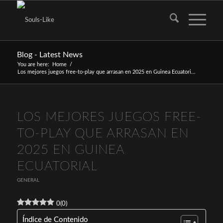
Blog - Latest News
You are here:
Home
/
Los mejores juegos free-to-play que arrasan en 2025 en Guinea Ecuatori...
LOS MEJORES JUEGOS FREE-
TO-PLAY QUE ARRASAN EN
2025 EN GUINEA
ECUATORIAL
GENERAL
0
(
0
)
Índice de Contenido