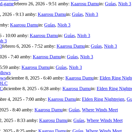
mid-game
febrero 26, 2026 - 9:51 am
by:
Kaarosu Damu
in:
Guías
,
Nioh 3
, 2026 - 9:13 am
by:
Kaarosu Damu
in:
Guías
,
Nioh 3
am
by:
Kaarosu Damu
in:
Guías
,
Nioh 3
6 - 10:00 am
by:
Kaarosu Damu
in:
Guías
,
Nioh 3
 3
febrero 6, 2026 - 7:52 am
by:
Kaarosu Damu
in:
Guías
,
Nioh 3
2026 - 7:40 am
by:
Kaarosu Damu
in:
Guías
,
Nioh 3
 5:59 am
by:
Kaarosu Damu
in:
Guías
,
Nioh 3
ows
diciembre 8, 2025 - 6:40 am
by:
Kaarosu Damu
in:
Elden Ring Night
LC
diciembre 8, 2025 - 6:28 am
by:
Kaarosu Damu
in:
Elden Ring Nightr
bre 4, 2025 - 7:00 am
by:
Kaarosu Damu
in:
Elden Ring Nightreign
,
Gu
2025 - 8:40 am
by:
Kaarosu Damu
in:
Guías
,
Where Winds Meet
, 2025 - 8:33 am
by:
Kaarosu Damu
in:
Guías
,
Where Winds Meet
, 2025 - 8:25 am
by:
Kaarosu Damu
in:
Guías
,
Where Winds Meet