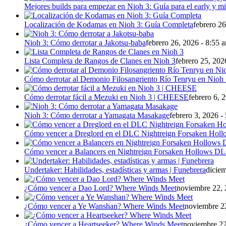
Mejores builds para empezar en Nioh 3: Guía para el early y 
Localización de Kodamas en Nioh 3: Guía Completa
febrero 26
Nioh 3: Cómo derrotar a Jakotsu-baba
febrero 26, 2026 - 8:55 
Lista Completa de Rangos de Clanes en Nioh 3
febrero 25, 202
Cómo derrotar al Demonio Filosangriento Río Tenryu en Nioh
Cómo derrotar fácil a Mezuki en Nioh 3 | CHEESE
febrero 6, 
Nioh 3: Cómo derrotar a Yamagata Masakage
febrero 3, 2026 -
Cómo vencer a Dreglord en el DLC Nightreign Forsaken Holl
Cómo vencer a Balancers en Nightreign Forsaken Hollows D
Undertaker: Habilidades, estadísticas y armas | Funebrera
diciem
¿Cómo vencer a Dao Lord? Where Winds Meet
noviembre 22, 
¿Cómo vencer a Ye Wanshan? Where Winds Meet
noviembre 22
¿Cómo vencer a Heartseeker? Where Winds Meet
noviembre 22