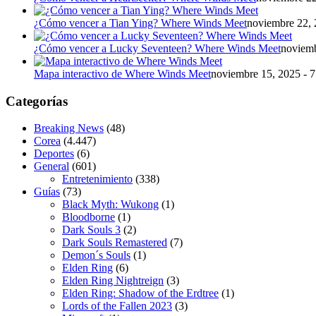
¿Cómo vencer a Tian Ying? Where Winds Meet
noviembre 22, 
¿Cómo vencer a Lucky Seventeen? Where Winds Meet
noviemb
Mapa interactivo de Where Winds Meet
noviembre 15, 2025 - 
Categorías
Breaking News
(48)
Corea
(4.447)
Deportes
(6)
General
(601)
Entretenimiento
(338)
Guías
(73)
Black Myth: Wukong
(1)
Bloodborne
(1)
Dark Souls 3
(2)
Dark Souls Remastered
(7)
Demon´s Souls
(1)
Elden Ring
(6)
Elden Ring Nightreign
(3)
Elden Ring: Shadow of the Erdtree
(1)
Lords of the Fallen 2023
(3)