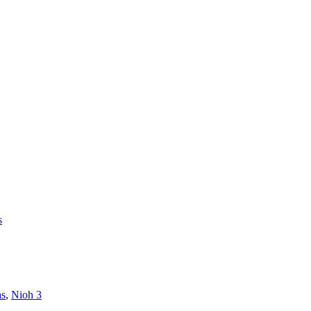
s
as
,
Nioh 3