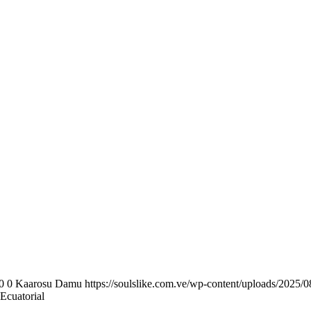
0
0
Kaarosu Damu
https://soulslike.com.ve/wp-content/uploads/2025/0
Ecuatorial