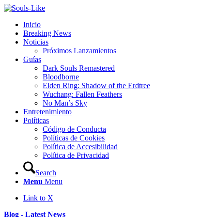
Inicio
Breaking News
Noticias
Próximos Lanzamientos
Guías
Dark Souls Remastered
Bloodborne
Elden Ring: Shadow of the Erdtree
Wuchang: Fallen Feathers
No Man’s Sky
Entretenimiento
Políticas
Código de Conducta
Políticas de Cookies
Política de Accesibilidad
Política de Privacidad
Search
Menu
Menu
Link to X
Blog - Latest News