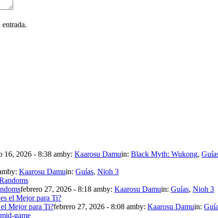
 entrada.
 16, 2026 - 8:38 am
by:
Kaarosu Damu
in:
Black Myth: Wukong
,
Guía
 am
by:
Kaarosu Damu
in:
Guías
,
Nioh 3
andoms
febrero 27, 2026 - 8:18 am
by:
Kaarosu Damu
in:
Guías
,
Nioh 3
 el Mejor para Ti?
febrero 27, 2026 - 8:08 am
by:
Kaarosu Damu
in:
Guí