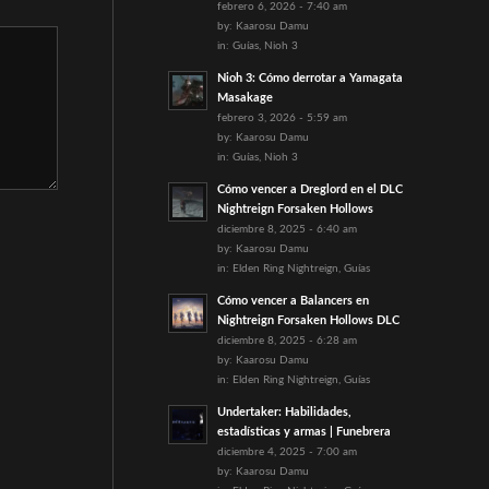
febrero 6, 2026 - 7:40 am
by:
Kaarosu Damu
in:
Guías
,
Nioh 3
Nioh 3: Cómo derrotar a Yamagata
Masakage
febrero 3, 2026 - 5:59 am
by:
Kaarosu Damu
in:
Guías
,
Nioh 3
Cómo vencer a Dreglord en el DLC
Nightreign Forsaken Hollows
diciembre 8, 2025 - 6:40 am
by:
Kaarosu Damu
in:
Elden Ring Nightreign
,
Guías
Cómo vencer a Balancers en
Nightreign Forsaken Hollows DLC
diciembre 8, 2025 - 6:28 am
by:
Kaarosu Damu
in:
Elden Ring Nightreign
,
Guías
Undertaker: Habilidades,
estadísticas y armas | Funebrera
diciembre 4, 2025 - 7:00 am
by:
Kaarosu Damu