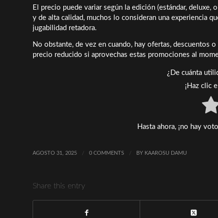
El precio puede variar según la edición (estándar, deluxe, o
y de alta calidad, muchos lo consideran una experiencia qu
jugabilidad retadora.
No obstante, de vez en cuando, hay ofertas, descuentos o r
precio reducido si aprovechas estas promociones al mom
¿De cuánta util
¡Haz clic 
Hasta ahora, ¡no hay voto
AGOSTO 31, 2025
/
0 COMMENTS
/
BY
KAAROSU DAMU
Share this entry