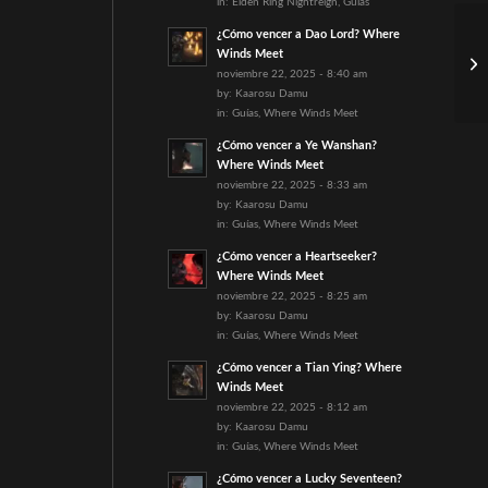
in:
Elden Ring Nightreign
,
Guías
¿Cómo vencer a Dao Lord? Where
Gu
Winds Meet
th
noviembre 22, 2025 - 8:40 am
Gu
by:
Kaarosu Damu
in:
Guías
,
Where Winds Meet
¿Cómo vencer a Ye Wanshan?
Where Winds Meet
noviembre 22, 2025 - 8:33 am
by:
Kaarosu Damu
in:
Guías
,
Where Winds Meet
¿Cómo vencer a Heartseeker?
Where Winds Meet
noviembre 22, 2025 - 8:25 am
by:
Kaarosu Damu
in:
Guías
,
Where Winds Meet
¿Cómo vencer a Tian Ying? Where
Winds Meet
noviembre 22, 2025 - 8:12 am
by:
Kaarosu Damu
in:
Guías
,
Where Winds Meet
¿Cómo vencer a Lucky Seventeen?