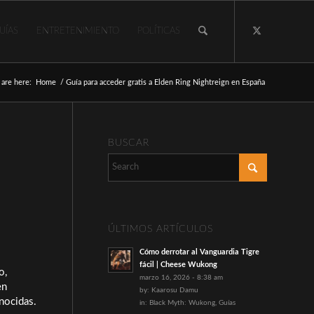
UÍAS
ENTRETENIMIENTO
POLÍTICAS
 are here:
Home
/
Guía para acceder gratis a Elden Ring Nightreign en España
BUSCAR
ÚLTIMOS ARTÍCULOS
Cómo derrotar al Vanguardia Tigre
fácil | Cheese Wukong
o,
marzo 16, 2026 - 8:38 am
en
by:
Kaarosu Damu
onocidas.
in:
Black Myth: Wukong
,
Guías