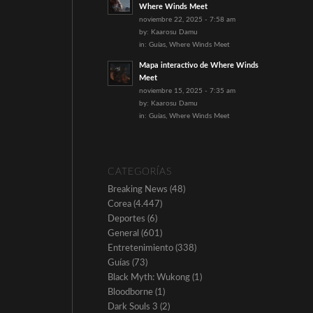
Where Winds Meet
noviembre 22, 2025 - 7:58 am
by:
Kaarosu Damu
in:
Guías
,
Where Winds Meet
Mapa interactivo de Where Winds
Meet
noviembre 15, 2025 - 7:35 am
by:
Kaarosu Damu
in:
Guías
,
Where Winds Meet
CATEGORÍAS
Breaking News
(48)
Corea
(4.447)
Deportes
(6)
General
(601)
Entretenimiento
(338)
Guías
(73)
Black Myth: Wukong
(1)
Bloodborne
(1)
Dark Souls 3
(2)