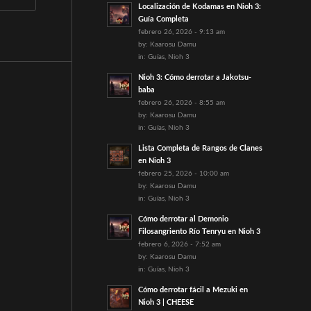
Localización de Kodamas en Nioh 3:
Guía Completa
febrero 26, 2026 - 9:13 am
by:
Kaarosu Damu
in:
Guías
,
Nioh 3
Nioh 3: Cómo derrotar a Jakotsu-
baba
febrero 26, 2026 - 8:55 am
by:
Kaarosu Damu
in:
Guías
,
Nioh 3
Lista Completa de Rangos de Clanes
en Nioh 3
febrero 25, 2026 - 10:00 am
by:
Kaarosu Damu
in:
Guías
,
Nioh 3
Cómo derrotar al Demonio
Filosangriento Río Tenryu en Nioh 3
febrero 6, 2026 - 7:52 am
by:
Kaarosu Damu
in:
Guías
,
Nioh 3
Cómo derrotar fácil a Mezuki en
Nioh 3 | CHEESE