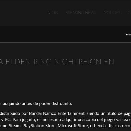
INICIO
BREAKING NEWS
NOTICIAS
G
You
A ELDEN RING NIGHTREIGN EN
r adquirido antes de poder disfrutarlo.
distribuido por Bandai Namco Entertainment, siendo un título de pag
y PC. Para jugarlo, es necesario adquirir una copia del juego ya sea 
 como Steam, PlayStation Store, Microsoft Store, o tiendas físicas rec