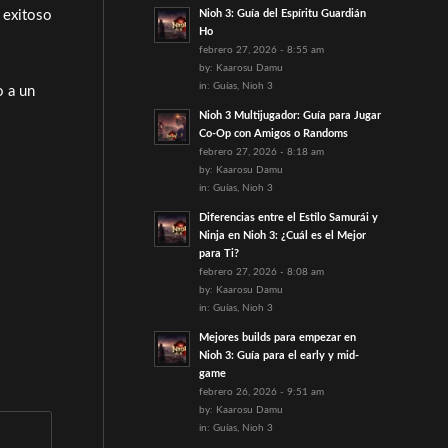
Nioh 3: Guía del Espíritu Guardián
o exitoso
Ho
febrero 27, 2026 - 8:55 am
by:
Kaarosu Damu
in:
Guías
,
Nioh 3
o a un
Nioh 3 Multijugador: Guía para Jugar
Co-Op con Amigos o Randoms
febrero 27, 2026 - 8:18 am
by:
Kaarosu Damu
in:
Guías
,
Nioh 3
Diferencias entre el Estilo Samurái y
Ninja en Nioh 3: ¿Cuál es el Mejor
para Ti?
febrero 27, 2026 - 8:08 am
by:
Kaarosu Damu
in:
Guías
,
Nioh 3
Mejores builds para empezar en
Nioh 3: Guía para el early y mid-
game
febrero 26, 2026 - 9:51 am
by:
Kaarosu Damu
in:
Guías
,
Nioh 3