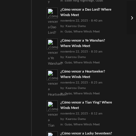
in:
Elden Ring Nightreign
,
Guías
¿Cómo vencer a Dao Lord? Where
Fo
Winds Meet
El
noviembre 22, 2025 - 8:40 am
by:
Kaarosu Damu
in:
Guías
,
Where Winds Meet
¿Cómo vencer a Ye Wanshan?
Where Winds Meet
noviembre 22, 2025 - 8:33 am
by:
Kaarosu Damu
in:
Guías
,
Where Winds Meet
¿Cómo vencer a Heartseeker?
Where Winds Meet
noviembre 22, 2025 - 8:25 am
by:
Kaarosu Damu
in:
Guías
,
Where Winds Meet
¿Cómo vencer a Tian Ying? Where
Winds Meet
noviembre 22, 2025 - 8:12 am
by:
Kaarosu Damu
in:
Guías
,
Where Winds Meet
¿Cómo vencer a Lucky Seventeen?