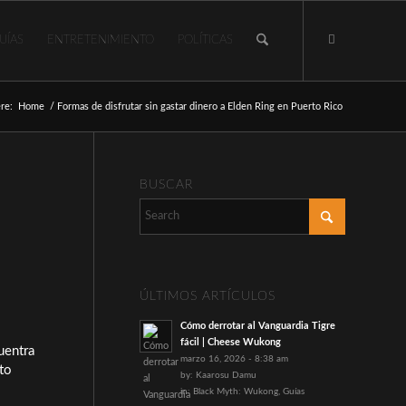
UÍAS
ENTRETENIMIENTO
POLÍTICAS
re:
Home
/
Formas de disfrutar sin gastar dinero a Elden Ring en Puerto Rico
BUSCAR
ÚLTIMOS ARTÍCULOS
Cómo derrotar al Vanguardia Tigre
fácil | Cheese Wukong
uentra
marzo 16, 2026 - 8:38 am
to
by:
Kaarosu Damu
in:
Black Myth: Wukong
,
Guías