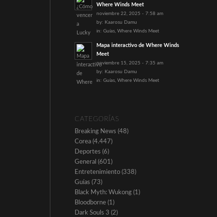
Where Winds Meet
noviembre 22, 2025 - 7:58 am
by:
Kaarosu Damu
in:
Guías
,
Where Winds Meet
Mapa interactivo de Where Winds
Meet
noviembre 15, 2025 - 7:35 am
by:
Kaarosu Damu
in:
Guías
,
Where Winds Meet
CATEGORÍAS
Breaking News
(48)
Corea
(4.447)
Deportes
(6)
General
(601)
Entretenimiento
(338)
Guías
(73)
Black Myth: Wukong
(1)
Bloodborne
(1)
Dark Souls 3
(2)