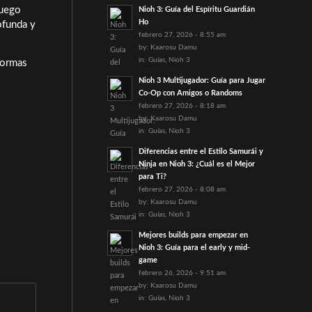
juego
Nioh 3: Guía del Espíritu Guardián
Ho
ofunda y
febrero 27, 2026 - 8:55 am
by:
Kaarosu Damu
in:
Guías
,
Nioh 3
formas
Nioh 3 Multijugador: Guía para Jugar
Co-Op con Amigos o Randoms
febrero 27, 2026 - 8:18 am
by:
Kaarosu Damu
in:
Guías
,
Nioh 3
Diferencias entre el Estilo Samurái y
Ninja en Nioh 3: ¿Cuál es el Mejor
para Ti?
febrero 27, 2026 - 8:08 am
by:
Kaarosu Damu
in:
Guías
,
Nioh 3
Mejores builds para empezar en
Nioh 3: Guía para el early y mid-
game
febrero 26, 2026 - 9:51 am
by:
Kaarosu Damu
in:
Guías
,
Nioh 3