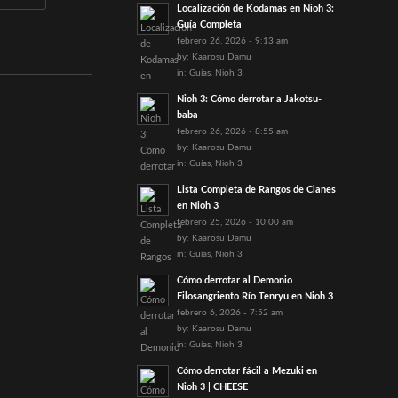
Localización de Kodamas en Nioh 3:
Guía Completa
febrero 26, 2026 - 9:13 am
by:
Kaarosu Damu
in:
Guías
,
Nioh 3
Nioh 3: Cómo derrotar a Jakotsu-
baba
febrero 26, 2026 - 8:55 am
by:
Kaarosu Damu
in:
Guías
,
Nioh 3
Lista Completa de Rangos de Clanes
en Nioh 3
febrero 25, 2026 - 10:00 am
by:
Kaarosu Damu
in:
Guías
,
Nioh 3
Cómo derrotar al Demonio
Filosangriento Río Tenryu en Nioh 3
febrero 6, 2026 - 7:52 am
by:
Kaarosu Damu
in:
Guías
,
Nioh 3
Cómo derrotar fácil a Mezuki en
Nioh 3 | CHEESE