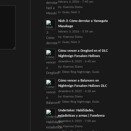
febrero 6, 2026 - 7:40 am
by:
Kaarosu Damu
in:
Guías
,
Nioh 3
Nioh 3: Cómo derrotar a Yamagata
Masakage
febrero 3, 2026 - 5:59 am
by:
Kaarosu Damu
in:
Guías
,
Nioh 3
Cómo vencer a Dreglord en el DLC
Nightreign Forsaken Hollows
diciembre 8, 2025 - 6:40 am
by:
Kaarosu Damu
in:
Elden Ring Nightreign
,
Guías
Cómo vencer a Balancers en
Nightreign Forsaken Hollows DLC
diciembre 8, 2025 - 6:28 am
by:
Kaarosu Damu
in:
Elden Ring Nightreign
,
Guías
Undertaker: Habilidades,
estadísticas y armas | Funebrera
diciembre 4, 2025 - 7:00 am
by:
Kaarosu Damu