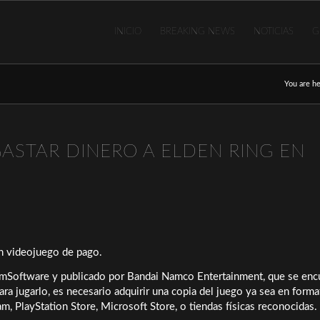
INICIO
BREAKING NEWS
NOTICIAS
G
You are he
GASTAR DINERO A ELDEN RING EN
un videojuego de pago.
omSoftware y publicado por Bandai Namco Entertainment, que se enc
ra jugarlo, es necesario adquirir una copia del juego ya sea en forma
am, PlayStation Store, Microsoft Store, o tiendas físicas reconocidas.