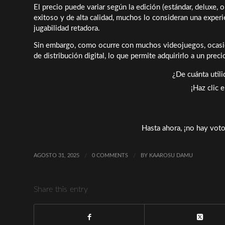
El precio puede variar según la edición (estándar, deluxe, o
exitoso y de alta calidad, muchos lo consideran una experi
jugabilidad retadora.
Sin embargo, como ocurre con muchos videojuegos, ocasi
de distribución digital, lo que permite adquirirlo a un prec
¿De cuánta util
¡Haz clic 
Hasta ahora, ¡no hay voto
AGOSTO 31, 2025
/
0 COMMENTS
/
BY
KAAROSU DAMU
Share this entry