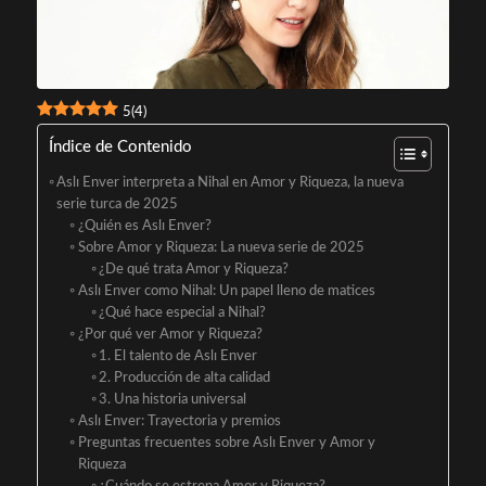
5
(
4
)
Índice de Contenido
Aslı Enver interpreta a Nihal en Amor y Riqueza, la nueva
serie turca de 2025
¿Quién es Aslı Enver?
Sobre Amor y Riqueza: La nueva serie de 2025
¿De qué trata Amor y Riqueza?
Aslı Enver como Nihal: Un papel lleno de matices
¿Qué hace especial a Nihal?
¿Por qué ver Amor y Riqueza?
1. El talento de Aslı Enver
2. Producción de alta calidad
3. Una historia universal
Aslı Enver: Trayectoria y premios
Preguntas frecuentes sobre Aslı Enver y Amor y
Riqueza