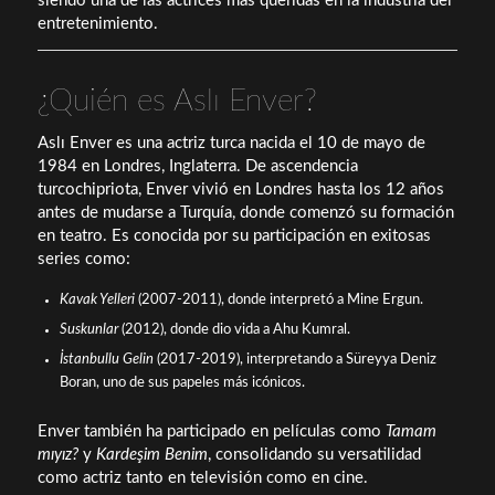
siendo una de las actrices más queridas en la industria del
entretenimiento.
¿Quién es Aslı Enver?
Aslı Enver es una actriz turca nacida el 10 de mayo de
1984 en Londres, Inglaterra. De ascendencia
turcochipriota, Enver vivió en Londres hasta los 12 años
antes de mudarse a Turquía, donde comenzó su formación
en teatro. Es conocida por su participación en exitosas
series como:
Kavak Yelleri
(2007-2011), donde interpretó a Mine Ergun.
Suskunlar
(2012), donde dio vida a Ahu Kumral.
İstanbullu Gelin
(2017-2019), interpretando a Süreyya Deniz
Boran, uno de sus papeles más icónicos.
Enver también ha participado en películas como
Tamam
mıyız?
y
Kardeşim Benim
, consolidando su versatilidad
como actriz tanto en televisión como en cine.