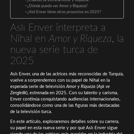
¿Cuándo se estrena Amor y Riqueza?
¿Dónde puedo ver Amor y Riqueza?
¿Aslı Enver tiene otros proyectos en 2025?
Aslı Enver interpreta a
Nihal en
Amor y Riqueza
, la
nueva serie turca de
2025
Aslı Enver, una de las actrices más reconocidas de Turquía,
vuelve a sorprendernos con su papel de Nihal en la
esperada serie de televisión
Amor y Riqueza
(
Aşk ve
Zenginlik
), estrenada en 2025. Con su talento y carisma,
Enver continúa conquistando audiencias internacionales,
consolidándose como una de las figuras más destacadas
de la televisión turca.
En este artículo, exploraremos detalles sobre su carrera,
su papel en esta nueva serie y por qué Aslı Enver sigue