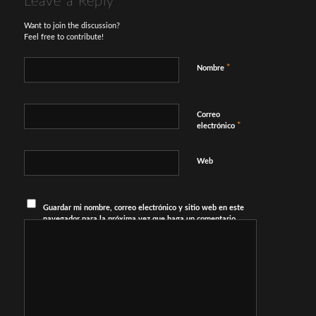
Leave a Reply
Want to join the discussion?
Feel free to contribute!
*
Nombre
Correo
*
electrónico
Web
Guardar mi nombre, correo electrónico y sitio web en este
navegador para la próxima vez que haga un comentario.