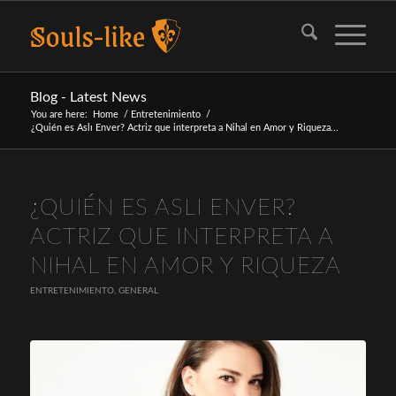
Blog - Latest News
You are here:
Home
/
Entretenimiento
/
¿Quién es Aslı Enver? Actriz que interpreta a Nihal en Amor y Riqueza...
dice:
¿QUIÉN ES ASLI ENVER?
ACTRIZ QUE INTERPRETA A
NIHAL EN AMOR Y RIQUEZA
ENTRETENIMIENTO
,
GENERAL