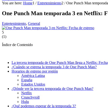
You are here:
Home
1
/
Entretenimiento
2
/
One Punch Man temporada 3
One Punch Man temporada 3 en Netflix: F
Entretenimiento
,
General
5
(
1
)
Índice de Contenido
La tercera temporada de One Punch Man llega a Netflix: Fecha,
¿Cuándo se estrena la temporada 3 de One Punch Man?
Horarios de estreno por región
América Latina
España
Estados Unidos
¿Dónde ver la tercera temporada de One Punch Man?
Netflix
Crunchyroll
Hulu
¿Qué podemos esperar de la temporada 3?