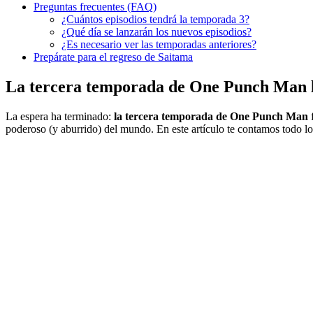
Preguntas frecuentes (FAQ)
¿Cuántos episodios tendrá la temporada 3?
¿Qué día se lanzarán los nuevos episodios?
¿Es necesario ver las temporadas anteriores?
Prepárate para el regreso de Saitama
La tercera temporada de One Punch Man lle
La espera ha terminado:
la tercera temporada de One Punch Man
f
poderoso (y aburrido) del mundo. En este artículo te contamos todo lo 