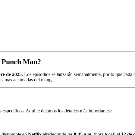
ne Punch Man?
bre de 2025
. Los episodios se lanzarán semanalmente, por lo que cada
gas más aclamadas del manga.
s específicos. Aquí te dejamos los detalles más importantes:
á disponible en
Netflix
alrededor de las
8:45 a.m.
(hora local) el
12 de 