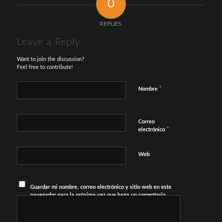
0
REPLIES
Leave a Reply
Want to join the discussion?
Feel free to contribute!
*
Nombre
Correo
*
electrónico
Web
Guardar mi nombre, correo electrónico y sitio web en este
navegador para la próxima vez que haga un comentario.