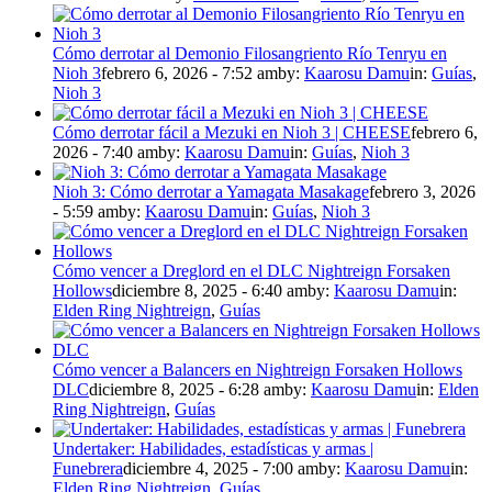
Cómo derrotar al Demonio Filosangriento Río Tenryu en
Nioh 3
febrero 6, 2026 - 7:52 am
by:
Kaarosu Damu
in:
Guías
,
Nioh 3
Cómo derrotar fácil a Mezuki en Nioh 3 | CHEESE
febrero 6,
2026 - 7:40 am
by:
Kaarosu Damu
in:
Guías
,
Nioh 3
Nioh 3: Cómo derrotar a Yamagata Masakage
febrero 3, 2026
- 5:59 am
by:
Kaarosu Damu
in:
Guías
,
Nioh 3
Cómo vencer a Dreglord en el DLC Nightreign Forsaken
Hollows
diciembre 8, 2025 - 6:40 am
by:
Kaarosu Damu
in:
Elden Ring Nightreign
,
Guías
Cómo vencer a Balancers en Nightreign Forsaken Hollows
DLC
diciembre 8, 2025 - 6:28 am
by:
Kaarosu Damu
in:
Elden
Ring Nightreign
,
Guías
Undertaker: Habilidades, estadísticas y armas |
Funebrera
diciembre 4, 2025 - 7:00 am
by:
Kaarosu Damu
in:
Elden Ring Nightreign
,
Guías