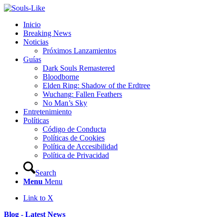
Inicio
Breaking News
Noticias
Próximos Lanzamientos
Guías
Dark Souls Remastered
Bloodborne
Elden Ring: Shadow of the Erdtree
Wuchang: Fallen Feathers
No Man’s Sky
Entretenimiento
Políticas
Código de Conducta
Políticas de Cookies
Política de Accesibilidad
Política de Privacidad
Search
Menu
Menu
Link to X
Blog - Latest News