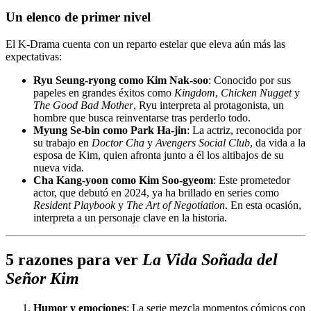
Un elenco de primer nivel
El K-Drama cuenta con un reparto estelar que eleva aún más las
expectativas:
Ryu Seung-ryong como Kim Nak-soo
: Conocido por sus
papeles en grandes éxitos como
Kingdom
,
Chicken Nugget
y
The Good Bad Mother
, Ryu interpreta al protagonista, un
hombre que busca reinventarse tras perderlo todo.
Myung Se-bin como Park Ha-jin
: La actriz, reconocida por
su trabajo en
Doctor Cha
y
Avengers Social Club
, da vida a la
esposa de Kim, quien afronta junto a él los altibajos de su
nueva vida.
Cha Kang-yoon como Kim Soo-gyeom
: Este prometedor
actor, que debutó en 2024, ya ha brillado en series como
Resident Playbook
y
The Art of Negotiation
. En esta ocasión,
interpreta a un personaje clave en la historia.
5 razones para ver
La Vida Soñada del
Señor Kim
Humor y emociones
: La serie mezcla momentos cómicos con