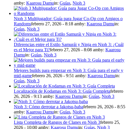
am
by:
Kaarosu Damu
in:
Guías
,
Nioh 3
Nioh 3 Multijugador: Guía para Jugar Co-Op con Amigos o
Randoms
febrero 27, 2026 - 8:18 am
by:
Kaarosu Damu
in:
Guías
,
Nioh 3
Diferencias entre el Estilo Samurái y Ninja en Nioh 3: ¿Cuál
es el Mejor para Ti?
febrero 27, 2026 - 8:08 am
by:
Kaarosu
Damu
in:
Guías
,
Nioh 3
Mejores builds para empezar en Nioh 3: Guía para el early y
mid-game
febrero 26, 2026 - 9:51 am
by:
Kaarosu Damu
in:
Guías
,
Nioh 3
Localización de Kodamas en Nioh 3: Guía Completa
febrero
26, 2026 - 9:13 am
by:
Kaarosu Damu
in:
Guías
,
Nioh 3
Nioh 3: Cómo derrotar a Jakotsu-baba
febrero 26, 2026 - 8:55
am
by:
Kaarosu Damu
in:
Guías
,
Nioh 3
Lista Completa de Rangos de Clanes en Nioh 3
febrero 25,
2026 - 10:00 am
by:
Kaarosu Damu
in:
Guías
,
Nioh 3