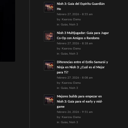
Nioh 3: Guía del Espíritu Guardián
Ho
febrero 27, 2026 - 8:55 am
by:
Kaarosu Damu
in:
Guías
,
Nioh 3
Nioh 3 Multijugador: Guía para Jugar
Co-Op con Amigos o Randoms
febrero 27, 2026 - 8:18 am
by:
Kaarosu Damu
in:
Guías
,
Nioh 3
Diferencias entre el Estilo Samurái y
Ninja en Nioh 3: ¿Cuál es el Mejor
para Ti?
febrero 27, 2026 - 8:08 am
by:
Kaarosu Damu
in:
Guías
,
Nioh 3
Mejores builds para empezar en
Nioh 3: Guía para el early y mid-
game
febrero 26, 2026 - 9:51 am
by:
Kaarosu Damu
in:
Guías
,
Nioh 3