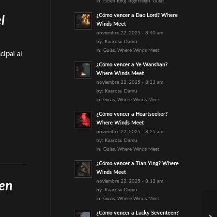
in:
Elden Ring Nightreign
,
Guías
¿Cómo vencer a Dao Lord? Where
l
Winds Meet
noviembre 22, 2025 - 8:40 am
by:
Kaarosu Damu
in:
Guías
,
Where Winds Meet
cipal al
¿Cómo vencer a Ye Wanshan?
Where Winds Meet
noviembre 22, 2025 - 8:33 am
by:
Kaarosu Damu
in:
Guías
,
Where Winds Meet
¿Cómo vencer a Heartseeker?
Where Winds Meet
noviembre 22, 2025 - 8:25 am
by:
Kaarosu Damu
in:
Guías
,
Where Winds Meet
¿Cómo vencer a Tian Ying? Where
Winds Meet
noviembre 22, 2025 - 8:12 am
men
by:
Kaarosu Damu
in:
Guías
,
Where Winds Meet
¿Cómo vencer a Lucky Seventeen?