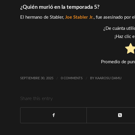
¿Quién murió en la temporada 5?
El hermano de Stabler,
Joe Stabler Jr.
, fue asesinado por e
¿De cuánta util
¡Haz clic 
Promedio de pun
SEPTIEMBRE 30, 2025
/
0 COMMENTS
/
BY
KAAROSU DAMU
Share this entry