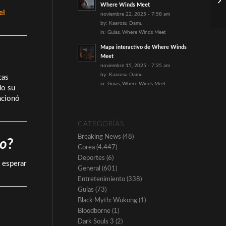
Where Winds Meet
el
noviembre 22, 2025 - 7:58 am
by:
Kaarosu Damu
in:
Guías
,
Where Winds Meet
Mapa interactivo de Where Winds
Meet
noviembre 15, 2025 - 7:35 am
by:
Kaarosu Damu
cas
in:
Guías
,
Where Winds Meet
do su
ncionó
CATEGORÍAS
Breaking News
(48)
do
?
Corea
(4.447)
Deportes
(6)
e esperar
General
(601)
Entretenimiento
(338)
Guías
(73)
Black Myth: Wukong
(1)
Bloodborne
(1)
Dark Souls 3
(2)