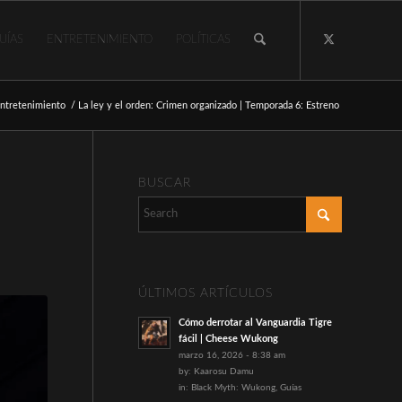
UÍAS
ENTRETENIMIENTO
POLÍTICAS
ntretenimiento
/
La ley y el orden: Crimen organizado | Temporada 6: Estreno
BUSCAR
ÚLTIMOS ARTÍCULOS
Cómo derrotar al Vanguardia Tigre
fácil | Cheese Wukong
marzo 16, 2026 - 8:38 am
by:
Kaarosu Damu
in:
Black Myth: Wukong
,
Guías