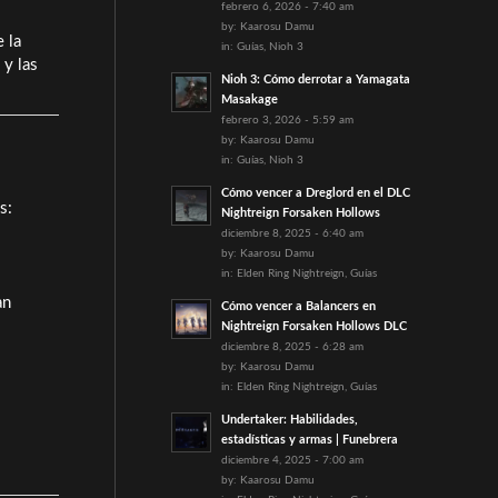
febrero 6, 2026 - 7:40 am
by:
Kaarosu Damu
 la
in:
Guías
,
Nioh 3
 y las
Nioh 3: Cómo derrotar a Yamagata
Masakage
febrero 3, 2026 - 5:59 am
by:
Kaarosu Damu
in:
Guías
,
Nioh 3
Cómo vencer a Dreglord en el DLC
s:
Nightreign Forsaken Hollows
diciembre 8, 2025 - 6:40 am
by:
Kaarosu Damu
in:
Elden Ring Nightreign
,
Guías
an
Cómo vencer a Balancers en
Nightreign Forsaken Hollows DLC
diciembre 8, 2025 - 6:28 am
by:
Kaarosu Damu
in:
Elden Ring Nightreign
,
Guías
Undertaker: Habilidades,
estadísticas y armas | Funebrera
diciembre 4, 2025 - 7:00 am
by:
Kaarosu Damu