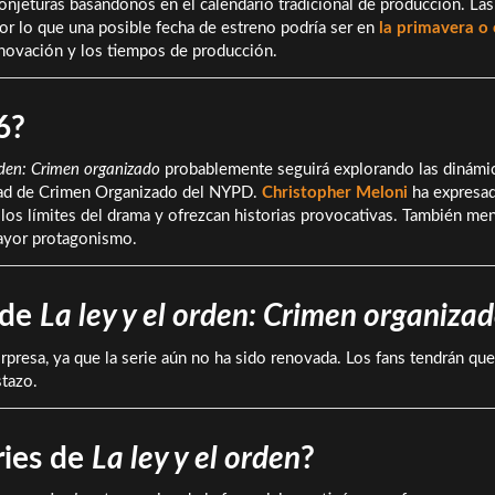
njeturas basándonos en el calendario tradicional de producción. Las
por lo que una posible fecha de estreno podría ser en
la primavera o 
novación y los tiempos de producción.
6?
orden: Crimen organizado
probablemente seguirá explorando las dinámi
nidad de Crimen Organizado del NYPD.
Christopher Meloni
ha expresa
los límites del drama y ofrezcan historias provocativas. También me
mayor protagonismo.
 de
La ley y el orden: Crimen organiza
orpresa, ya que la serie aún no ha sido renovada. Los fans tendrán qu
stazo.
ries de
La ley y el orden
?