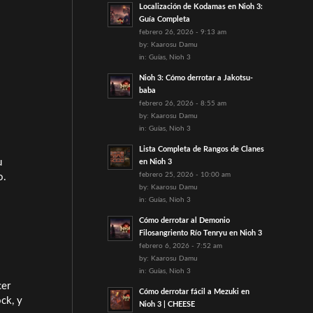
Localización de Kodamas en Nioh 3:
Guía Completa
febrero 26, 2026 - 9:13 am
by:
Kaarosu Damu
in:
Guías
,
Nioh 3
Nioh 3: Cómo derrotar a Jakotsu-
baba
febrero 26, 2026 - 8:55 am
by:
Kaarosu Damu
in:
Guías
,
Nioh 3
Lista Completa de Rangos de Clanes
u
en Nioh 3
febrero 25, 2026 - 10:00 am
o.
by:
Kaarosu Damu
in:
Guías
,
Nioh 3
Cómo derrotar al Demonio
Filosangriento Río Tenryu en Nioh 3
febrero 6, 2026 - 7:52 am
by:
Kaarosu Damu
in:
Guías
,
Nioh 3
cer
Cómo derrotar fácil a Mezuki en
ck, y
Nioh 3 | CHEESE