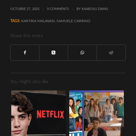
OCTUBRE 27, 2025
/
0 COMMENTS
/
BY
KAAROSU DAMU
TAGS:
KARTIKA MALAVASI
,
SAMUELE CARRINO
Share this entry
You might also like