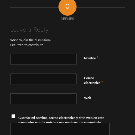
0
REPLIES
Leave a Reply
Want to join the discussion?
Feel free to contribute!
*
Nombre
Correo
*
electrónico
Web
Guardar mi nombre, correo electrónico y sitio web en este
navegador para la próxima vez que haga un comentario.