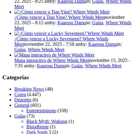
22, 2025 - 8:25 am
by:
Kaarosu Damu
in:
Guías
,
Where Winds
Meet
¿Cómo vencer a Tian Ying? Where Winds Meet
noviembre
22, 2025 - 8:12 am
by:
Kaarosu Damu
in:
Guías
,
Where Winds
Meet
¿Cómo vencer a Lucky Seventeen? Where Winds
Meet
noviembre 22, 2025 - 7:58 am
by:
Kaarosu Damu
in:
Guías
,
Where Winds Meet
Mapa interactivo de Where Winds Meet
noviembre 15, 2025 -
7:35 am
by:
Kaarosu Damu
in:
Guías
,
Where Winds Meet
Categorías
Breaking News
(48)
Corea
(4.447)
Deportes
(6)
General
(601)
Entretenimiento
(338)
Guías
(73)
Black Myth: Wukong
(1)
Bloodborne
(1)
Dark Souls 3
(2)