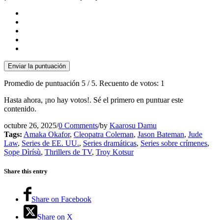
Enviar la puntuación
Promedio de puntuación
5
/ 5. Recuento de votos:
1
Hasta ahora, ¡no hay votos!. Sé el primero en puntuar este
contenido.
octubre 26, 2025
/
0 Comments
/
by
Kaarosu Damu
Tags:
Amaka Okafor
,
Cleopatra Coleman
,
Jason Bateman
,
Jude
Law
,
Series de EE. UU.
,
Series dramáticas
,
Series sobre crímenes
,
Ṣọpẹ Dìrísù
,
Thrillers de TV
,
Troy Kotsur
Share this entry
Share on Facebook
Share on X