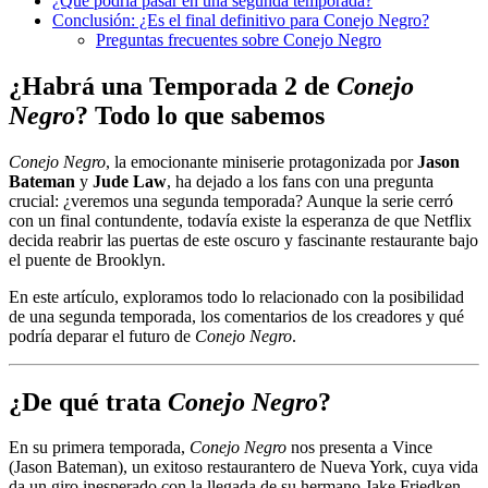
¿Qué podría pasar en una segunda temporada?
Conclusión: ¿Es el final definitivo para Conejo Negro?
Preguntas frecuentes sobre Conejo Negro
¿Habrá una Temporada 2 de
Conejo
Negro
? Todo lo que sabemos
Conejo Negro
, la emocionante miniserie protagonizada por
Jason
Bateman
y
Jude Law
, ha dejado a los fans con una pregunta
crucial: ¿veremos una segunda temporada? Aunque la serie cerró
con un final contundente, todavía existe la esperanza de que Netflix
decida reabrir las puertas de este oscuro y fascinante restaurante bajo
el puente de Brooklyn.
En este artículo, exploramos todo lo relacionado con la posibilidad
de una segunda temporada, los comentarios de los creadores y qué
podría deparar el futuro de
Conejo Negro
.
¿De qué trata
Conejo Negro
?
En su primera temporada,
Conejo Negro
nos presenta a Vince
(Jason Bateman), un exitoso restaurantero de Nueva York, cuya vida
da un giro inesperado con la llegada de su hermano Jake Friedken