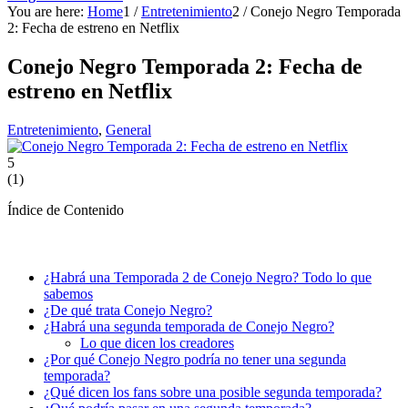
You are here:
Home
1
/
Entretenimiento
2
/
Conejo Negro Temporada
2: Fecha de estreno en Netflix
Conejo Negro Temporada 2: Fecha de
estreno en Netflix
Entretenimiento
,
General
5
(
1
)
Índice de Contenido
¿Habrá una Temporada 2 de Conejo Negro? Todo lo que
sabemos
¿De qué trata Conejo Negro?
¿Habrá una segunda temporada de Conejo Negro?
Lo que dicen los creadores
¿Por qué Conejo Negro podría no tener una segunda
temporada?
¿Qué dicen los fans sobre una posible segunda temporada?