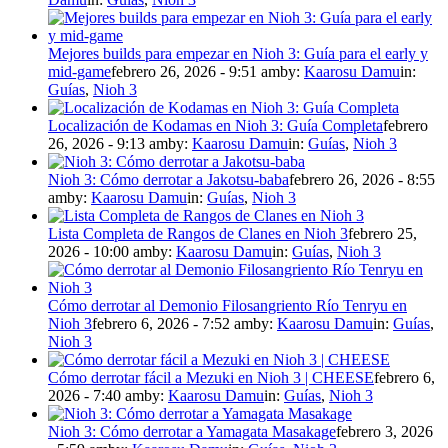
Mejores builds para empezar en Nioh 3: Guía para el early y
mid-game
febrero 26, 2026 - 9:51 am
by:
Kaarosu Damu
in:
Guías
,
Nioh 3
Localización de Kodamas en Nioh 3: Guía Completa
febrero
26, 2026 - 9:13 am
by:
Kaarosu Damu
in:
Guías
,
Nioh 3
Nioh 3: Cómo derrotar a Jakotsu-baba
febrero 26, 2026 - 8:55
am
by:
Kaarosu Damu
in:
Guías
,
Nioh 3
Lista Completa de Rangos de Clanes en Nioh 3
febrero 25,
2026 - 10:00 am
by:
Kaarosu Damu
in:
Guías
,
Nioh 3
Cómo derrotar al Demonio Filosangriento Río Tenryu en
Nioh 3
febrero 6, 2026 - 7:52 am
by:
Kaarosu Damu
in:
Guías
,
Nioh 3
Cómo derrotar fácil a Mezuki en Nioh 3 | CHEESE
febrero 6,
2026 - 7:40 am
by:
Kaarosu Damu
in:
Guías
,
Nioh 3
Nioh 3: Cómo derrotar a Yamagata Masakage
febrero 3, 2026