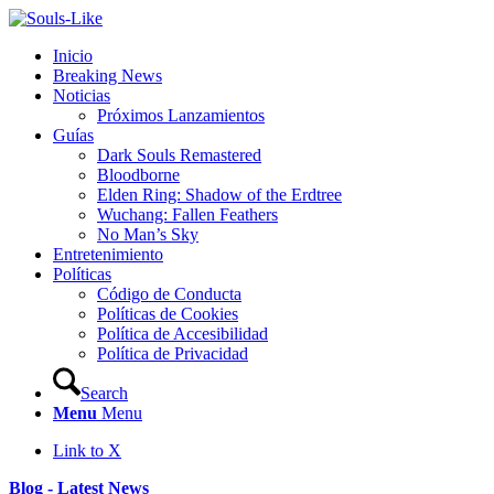
Inicio
Breaking News
Noticias
Próximos Lanzamientos
Guías
Dark Souls Remastered
Bloodborne
Elden Ring: Shadow of the Erdtree
Wuchang: Fallen Feathers
No Man’s Sky
Entretenimiento
Políticas
Código de Conducta
Políticas de Cookies
Política de Accesibilidad
Política de Privacidad
Search
Menu
Menu
Link to X
Blog - Latest News