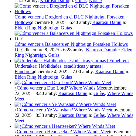
- 5:59 am
by:
Kaarosu Damu
in:
Guías
,
Nioh 3
Cómo vencer a Dreglord en el DLC Nightreign Forsaken
Hollows
diciembre 8, 2025 - 6:40 am
by:
Kaarosu Damu
in:
Elden Ring Nightreign
,
Guías
Cómo vencer a Balancers en Nightreign Forsaken Hollows
DLC
diciembre 8, 2025 - 6:28 am
by:
Kaarosu Damu
in:
Elden
Ring Nightreign
,
Guías
Undertaker: Habilidades, estadísticas y armas |
Funebrera
diciembre 4, 2025 - 7:00 am
by:
Kaarosu Damu
in:
Elden Ring Nightreign
,
Guías
¿Cómo vencer a Dao Lord? Where Winds Meet
noviembre
22, 2025 - 8:40 am
by:
Kaarosu Damu
in:
Guías
,
Where Winds
Meet
¿Cómo vencer a Ye Wanshan? Where Winds Meet
noviembre
22, 2025 - 8:33 am
by:
Kaarosu Damu
in:
Guías
,
Where Winds
Meet
¿Cómo vencer a Heartseeker? Where Winds Meet
noviembre