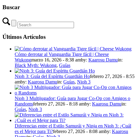
Buscar
Últimos Artículos
Cómo derrotar al Vanguardia Tigre fácil | Cheese
Wukong
marzo 16, 2026 - 8:38 am
by:
Kaarosu Damu
in:
Black Myth: Wukong
,
Guías
Nioh 3: Guía del Espíritu Guardián Ho
febrero 27, 2026 - 8:55
am
by:
Kaarosu Damu
in:
Guías
,
Nioh 3
Nioh 3 Multijugador: Guía para Jugar Co-Op con Amigos o
Randoms
febrero 27, 2026 - 8:18 am
by:
Kaarosu Damu
in:
Guías
,
Nioh 3
Diferencias entre el Estilo Samurái y Ninja en Nioh 3: ¿Cuál
es el Mejor para Ti?
febrero 27, 2026 - 8:08 am
by:
Kaarosu
Damu
in:
Guías
,
Nioh 3