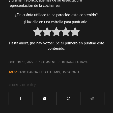
y drama histórico, además de su espectacular
representación de la cocina real.
¿De cuánta utilidad te ha parecido este contenido?
¡Haz clic en una estrella para puntuarlo!
Hasta ahora, ¡no hay votos!. Sé el primero en puntuar este
contenido.
OCTUBRE 15, 2025
/
1 COMMENT
/
BY
KAAROSU DAMU
TAGS:
KANG HANNA
,
LEE CHAE-MIN
,
LIM YOON-A
Share this entry