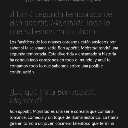
¿Qué hace tan especial a Bon appétit, Majestad?
¿Habrá segunda temporada de
Bon appétit, Majestad
? Todo lo
que sabemos hasta ahora
Los fanáticos de los dramas coreanos están ansiosos por
saber si la aclamada serie
Bon appétit, Majestad
tendrá una
segunda temporada. Esta divertida y encantadora historia
ha conquistado corazones en todo el mundo, y aquí te
contamos todo lo que sabemos sobre una posible
continuación.
¿De qué trata
Bon appétit,
Majestad
?
Bon appétit, Majestad
es una serie coreana que combina
romance, comedia y un toque de drama histórico. La trama
gira en torno a un joven cocinero talentoso que termina