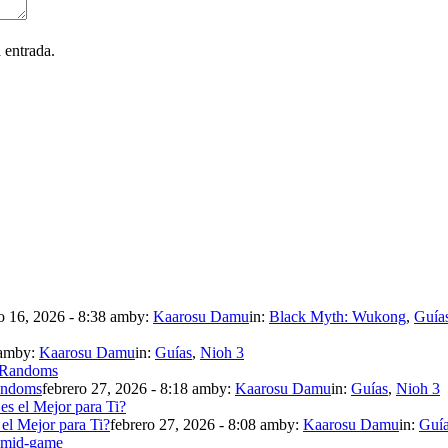
 entrada.
 16, 2026 - 8:38 am
by:
Kaarosu Damu
in:
Black Myth: Wukong
,
Guía
 am
by:
Kaarosu Damu
in:
Guías
,
Nioh 3
andoms
febrero 27, 2026 - 8:18 am
by:
Kaarosu Damu
in:
Guías
,
Nioh 3
 el Mejor para Ti?
febrero 27, 2026 - 8:08 am
by:
Kaarosu Damu
in:
Guí