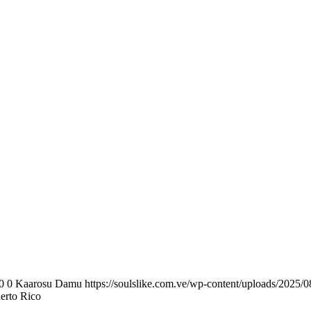
0
0
Kaarosu Damu
https://soulslike.com.ve/wp-content/uploads/2025/0
erto Rico