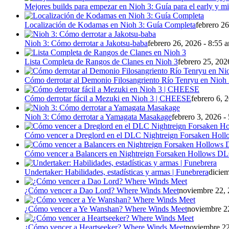
Mejores builds para empezar en Nioh 3: Guía para el early y 
Localización de Kodamas en Nioh 3: Guía Completa
febrero 26
Nioh 3: Cómo derrotar a Jakotsu-baba
febrero 26, 2026 - 8:55 
Lista Completa de Rangos de Clanes en Nioh 3
febrero 25, 202
Cómo derrotar al Demonio Filosangriento Río Tenryu en Nioh
Cómo derrotar fácil a Mezuki en Nioh 3 | CHEESE
febrero 6, 
Nioh 3: Cómo derrotar a Yamagata Masakage
febrero 3, 2026 -
Cómo vencer a Dreglord en el DLC Nightreign Forsaken Holl
Cómo vencer a Balancers en Nightreign Forsaken Hollows D
Undertaker: Habilidades, estadísticas y armas | Funebrera
diciem
¿Cómo vencer a Dao Lord? Where Winds Meet
noviembre 22, 
¿Cómo vencer a Ye Wanshan? Where Winds Meet
noviembre 22
¿Cómo vencer a Heartseeker? Where Winds Meet
noviembre 22