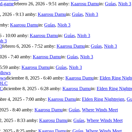
mid-game
febrero 26, 2026 - 9:51 am
by:
Kaarosu Damu
in:
Guías
,
Nioh 3
, 2026 - 9:13 am
by:
Kaarosu Damu
in:
Guías
,
Nioh 3
am
by:
Kaarosu Damu
in:
Guías
,
Nioh 3
6 - 10:00 am
by:
Kaarosu Damu
in:
Guías
,
Nioh 3
 3
febrero 6, 2026 - 7:52 am
by:
Kaarosu Damu
in:
Guías
,
Nioh 3
2026 - 7:40 am
by:
Kaarosu Damu
in:
Guías
,
Nioh 3
 5:59 am
by:
Kaarosu Damu
in:
Guías
,
Nioh 3
ows
diciembre 8, 2025 - 6:40 am
by:
Kaarosu Damu
in:
Elden Ring Night
LC
diciembre 8, 2025 - 6:28 am
by:
Kaarosu Damu
in:
Elden Ring Nightr
bre 4, 2025 - 7:00 am
by:
Kaarosu Damu
in:
Elden Ring Nightreign
,
Gu
2025 - 8:40 am
by:
Kaarosu Damu
in:
Guías
,
Where Winds Meet
, 2025 - 8:33 am
by:
Kaarosu Damu
in:
Guías
,
Where Winds Meet
, 2025 - 8:25 am
by:
Kaarosu Damu
in:
Guías
,
Where Winds Meet