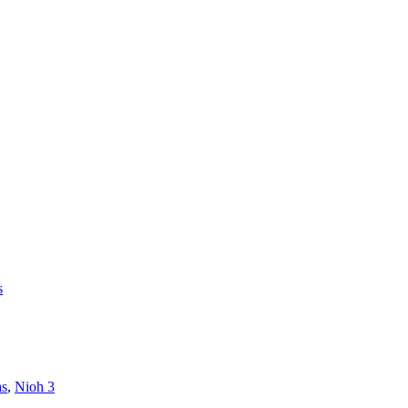
s
as
,
Nioh 3