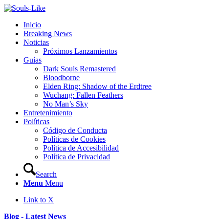
Inicio
Breaking News
Noticias
Próximos Lanzamientos
Guías
Dark Souls Remastered
Bloodborne
Elden Ring: Shadow of the Erdtree
Wuchang: Fallen Feathers
No Man’s Sky
Entretenimiento
Políticas
Código de Conducta
Políticas de Cookies
Política de Accesibilidad
Política de Privacidad
Search
Menu
Menu
Link to X
Blog - Latest News