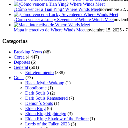
¿Cómo vencer a Tian Ying? Where Winds Meet
noviembre 22, 
¿Cómo vencer a Lucky Seventeen? Where Winds Meet
noviemb
Mapa interactivo de Where Winds Meet
noviembre 15, 2025 - 
Categorías
Breaking News
(48)
Corea
(4.447)
Deportes
(6)
General
(601)
Entretenimiento
(338)
Guías
(73)
Black Myth: Wukong
(1)
Bloodborne
(1)
Dark Souls 3
(2)
Dark Souls Remastered
(7)
Demon´s Souls
(1)
Elden Ring
(6)
Elden Ring Nightreign
(3)
Elden Ring: Shadow of the Erdtree
(1)
Lords of the Fallen 2023
(3)