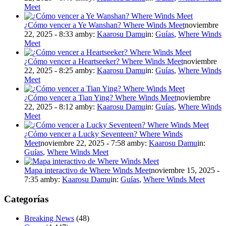
Meet
¿Cómo vencer a Ye Wanshan? Where Winds Meet
noviembre
22, 2025 - 8:33 am
by:
Kaarosu Damu
in:
Guías
,
Where Winds
Meet
¿Cómo vencer a Heartseeker? Where Winds Meet
noviembre
22, 2025 - 8:25 am
by:
Kaarosu Damu
in:
Guías
,
Where Winds
Meet
¿Cómo vencer a Tian Ying? Where Winds Meet
noviembre
22, 2025 - 8:12 am
by:
Kaarosu Damu
in:
Guías
,
Where Winds
Meet
¿Cómo vencer a Lucky Seventeen? Where Winds
Meet
noviembre 22, 2025 - 7:58 am
by:
Kaarosu Damu
in:
Guías
,
Where Winds Meet
Mapa interactivo de Where Winds Meet
noviembre 15, 2025 -
7:35 am
by:
Kaarosu Damu
in:
Guías
,
Where Winds Meet
Categorías
Breaking News
(48)