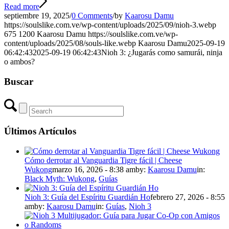
Read more
septiembre 19, 2025
/
0 Comments
/
by
Kaarosu Damu
https://soulslike.com.ve/wp-content/uploads/2025/09/nioh-3.webp
675
1200
Kaarosu Damu
https://soulslike.com.ve/wp-
content/uploads/2025/08/souls-like.webp
Kaarosu Damu
2025-09-19
06:42:43
2025-09-19 06:42:43
Nioh 3: ¿Jugarás como samurái, ninja
o ambos?
Buscar
Últimos Artículos
Cómo derrotar al Vanguardia Tigre fácil | Cheese
Wukong
marzo 16, 2026 - 8:38 am
by:
Kaarosu Damu
in:
Black Myth: Wukong
,
Guías
Nioh 3: Guía del Espíritu Guardián Ho
febrero 27, 2026 - 8:55
am
by:
Kaarosu Damu
in:
Guías
,
Nioh 3