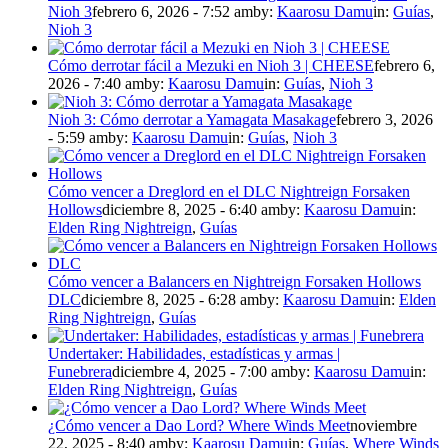
Nioh 3
febrero 6, 2026 - 7:52 am
by:
Kaarosu Damu
in:
Guías
,
Nioh 3
Cómo derrotar fácil a Mezuki en Nioh 3 | CHEESE
febrero 6,
2026 - 7:40 am
by:
Kaarosu Damu
in:
Guías
,
Nioh 3
Nioh 3: Cómo derrotar a Yamagata Masakage
febrero 3, 2026
- 5:59 am
by:
Kaarosu Damu
in:
Guías
,
Nioh 3
Cómo vencer a Dreglord en el DLC Nightreign Forsaken
Hollows
diciembre 8, 2025 - 6:40 am
by:
Kaarosu Damu
in:
Elden Ring Nightreign
,
Guías
Cómo vencer a Balancers en Nightreign Forsaken Hollows
DLC
diciembre 8, 2025 - 6:28 am
by:
Kaarosu Damu
in:
Elden
Ring Nightreign
,
Guías
Undertaker: Habilidades, estadísticas y armas |
Funebrera
diciembre 4, 2025 - 7:00 am
by:
Kaarosu Damu
in:
Elden Ring Nightreign
,
Guías
¿Cómo vencer a Dao Lord? Where Winds Meet
noviembre
22, 2025 - 8:40 am
by:
Kaarosu Damu
in:
Guías
,
Where Winds