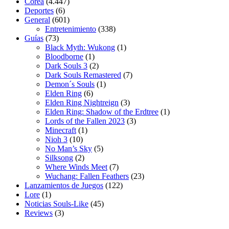
Corea
(4.447)
Deportes
(6)
General
(601)
Entretenimiento
(338)
Guías
(73)
Black Myth: Wukong
(1)
Bloodborne
(1)
Dark Souls 3
(2)
Dark Souls Remastered
(7)
Demon´s Souls
(1)
Elden Ring
(6)
Elden Ring Nightreign
(3)
Elden Ring: Shadow of the Erdtree
(1)
Lords of the Fallen 2023
(3)
Minecraft
(1)
Nioh 3
(10)
No Man’s Sky
(5)
Silksong
(2)
Where Winds Meet
(7)
Wuchang: Fallen Feathers
(23)
Lanzamientos de Juegos
(122)
Lore
(1)
Noticias Souls-Like
(45)
Reviews
(3)