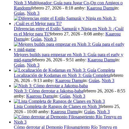
Nioh 3 Multijugador: Guía para Jugar Co-Op con Amigos o
Randoms
febrero 27, 2026 - 8:18 am
by:
Kaarosu Damu
in:
Guías
,
Nioh 3
Diferencias entre el Estilo Samurái y Ninja en Nioh 3: ¿Cuál
es el Mejor para Ti?
febrero 27, 2026 - 8:08 am
by:
Kaarosu
Damu
in:
Guías
,
Nioh 3
Mejores builds para empezar en Nioh 3: Guía para el early y
mid-game
febrero 26, 2026 - 9:51 am
by:
Kaarosu Damu
in:
Guías
,
Nioh 3
Localización de Kodamas en Nioh 3: Guía Completa
febrero
26, 2026 - 9:13 am
by:
Kaarosu Damu
in:
Guías
,
Nioh 3
Nioh 3: Cómo derrotar a Jakotsu-baba
febrero 26, 2026 - 8:55
am
by:
Kaarosu Damu
in:
Guías
,
Nioh 3
Lista Completa de Rangos de Clanes en Nioh 3
febrero 25,
2026 - 10:00 am
by:
Kaarosu Damu
in:
Guías
,
Nioh 3
Cómo derrotar al Demonio Filosangriento Río Tenryu en