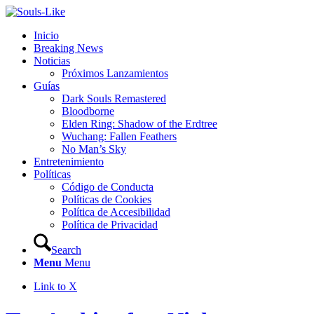
Inicio
Breaking News
Noticias
Próximos Lanzamientos
Guías
Dark Souls Remastered
Bloodborne
Elden Ring: Shadow of the Erdtree
Wuchang: Fallen Feathers
No Man’s Sky
Entretenimiento
Políticas
Código de Conducta
Políticas de Cookies
Política de Accesibilidad
Política de Privacidad
Search
Menu
Menu
Link to X