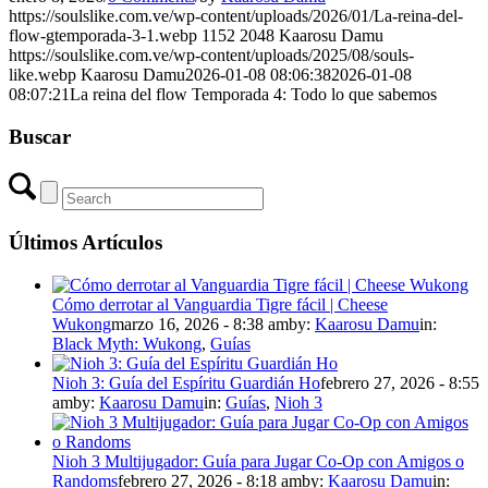
https://soulslike.com.ve/wp-content/uploads/2026/01/La-reina-del-
flow-gtemporada-3-1.webp
1152
2048
Kaarosu Damu
https://soulslike.com.ve/wp-content/uploads/2025/08/souls-
like.webp
Kaarosu Damu
2026-01-08 08:06:38
2026-01-08
08:07:21
La reina del flow Temporada 4: Todo lo que sabemos
Buscar
Últimos Artículos
Cómo derrotar al Vanguardia Tigre fácil | Cheese
Wukong
marzo 16, 2026 - 8:38 am
by:
Kaarosu Damu
in:
Black Myth: Wukong
,
Guías
Nioh 3: Guía del Espíritu Guardián Ho
febrero 27, 2026 - 8:55
am
by:
Kaarosu Damu
in:
Guías
,
Nioh 3
Nioh 3 Multijugador: Guía para Jugar Co-Op con Amigos o
Randoms
febrero 27, 2026 - 8:18 am
by:
Kaarosu Damu
in: