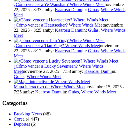
¿Cómo vencer a Ye Wanshan? Where Winds Meet
noviembre
22, 2025 - 8:33 am
by:
Kaarosu Damu
in:
Guías
,
Where Winds
Meet
¿Cómo vencer a Heartseeker? Where Winds Meet
noviembre
22, 2025 - 8:25 am
by:
Kaarosu Damu
in:
Guías
,
Where Winds
Meet
¿Cómo vencer a Tian Ying? Where Winds Meet
noviembre
22, 2025 - 8:12 am
by:
Kaarosu Damu
in:
Guías
,
Where Winds
Meet
¿Cómo vencer a Lucky Seventeen? Where Winds
Meet
noviembre 22, 2025 - 7:58 am
by:
Kaarosu Damu
in:
Guías
,
Where Winds Meet
Mapa interactivo de Where Winds Meet
noviembre 15, 2025 -
7:35 am
by:
Kaarosu Damu
in:
Guías
,
Where Winds Meet
Categorías
Breaking News
(48)
Corea
(4.447)
Deportes
(6)