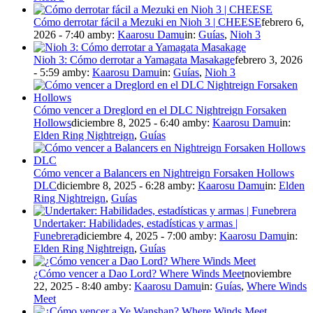
Cómo derrotar fácil a Mezuki en Nioh 3 | CHEESE
febrero 6,
2026 - 7:40 am
by:
Kaarosu Damu
in:
Guías
,
Nioh 3
Nioh 3: Cómo derrotar a Yamagata Masakage
febrero 3, 2026
- 5:59 am
by:
Kaarosu Damu
in:
Guías
,
Nioh 3
Cómo vencer a Dreglord en el DLC Nightreign Forsaken
Hollows
diciembre 8, 2025 - 6:40 am
by:
Kaarosu Damu
in:
Elden Ring Nightreign
,
Guías
Cómo vencer a Balancers en Nightreign Forsaken Hollows
DLC
diciembre 8, 2025 - 6:28 am
by:
Kaarosu Damu
in:
Elden
Ring Nightreign
,
Guías
Undertaker: Habilidades, estadísticas y armas |
Funebrera
diciembre 4, 2025 - 7:00 am
by:
Kaarosu Damu
in:
Elden Ring Nightreign
,
Guías
¿Cómo vencer a Dao Lord? Where Winds Meet
noviembre
22, 2025 - 8:40 am
by:
Kaarosu Damu
in:
Guías
,
Where Winds
Meet