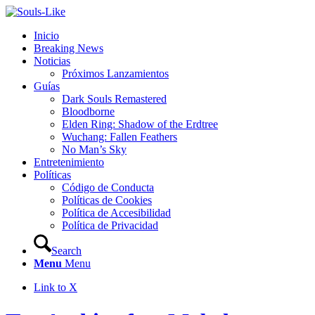
Inicio
Breaking News
Noticias
Próximos Lanzamientos
Guías
Dark Souls Remastered
Bloodborne
Elden Ring: Shadow of the Erdtree
Wuchang: Fallen Feathers
No Man’s Sky
Entretenimiento
Políticas
Código de Conducta
Políticas de Cookies
Política de Accesibilidad
Política de Privacidad
Search
Menu
Menu
Link to X