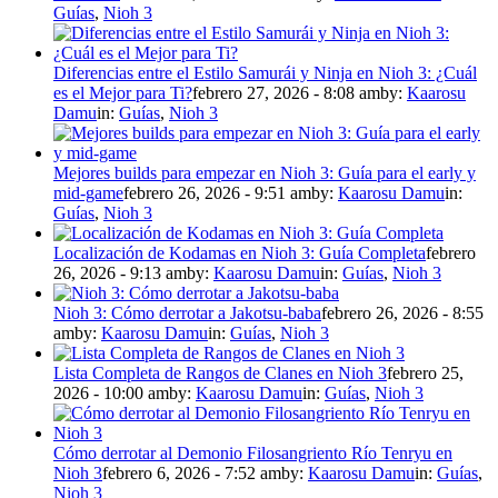
Guías
,
Nioh 3
Diferencias entre el Estilo Samurái y Ninja en Nioh 3: ¿Cuál
es el Mejor para Ti?
febrero 27, 2026 - 8:08 am
by:
Kaarosu
Damu
in:
Guías
,
Nioh 3
Mejores builds para empezar en Nioh 3: Guía para el early y
mid-game
febrero 26, 2026 - 9:51 am
by:
Kaarosu Damu
in:
Guías
,
Nioh 3
Localización de Kodamas en Nioh 3: Guía Completa
febrero
26, 2026 - 9:13 am
by:
Kaarosu Damu
in:
Guías
,
Nioh 3
Nioh 3: Cómo derrotar a Jakotsu-baba
febrero 26, 2026 - 8:55
am
by:
Kaarosu Damu
in:
Guías
,
Nioh 3
Lista Completa de Rangos de Clanes en Nioh 3
febrero 25,
2026 - 10:00 am
by:
Kaarosu Damu
in:
Guías
,
Nioh 3
Cómo derrotar al Demonio Filosangriento Río Tenryu en
Nioh 3
febrero 6, 2026 - 7:52 am
by:
Kaarosu Damu
in:
Guías
,
Nioh 3