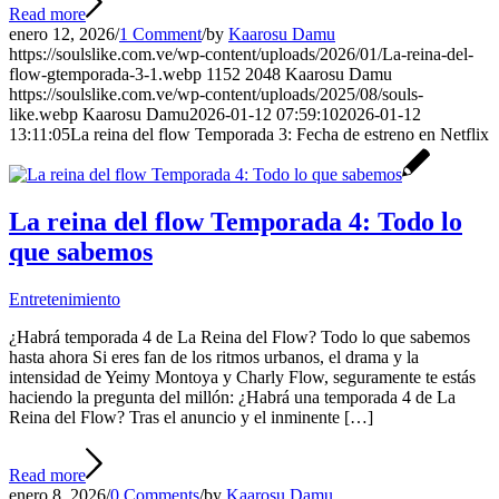
Read more
enero 12, 2026
/
1 Comment
/
by
Kaarosu Damu
https://soulslike.com.ve/wp-content/uploads/2026/01/La-reina-del-
flow-gtemporada-3-1.webp
1152
2048
Kaarosu Damu
https://soulslike.com.ve/wp-content/uploads/2025/08/souls-
like.webp
Kaarosu Damu
2026-01-12 07:59:10
2026-01-12
13:11:05
La reina del flow Temporada 3: Fecha de estreno en Netflix
La reina del flow Temporada 4: Todo lo
que sabemos
Entretenimiento
¿Habrá temporada 4 de La Reina del Flow? Todo lo que sabemos
hasta ahora Si eres fan de los ritmos urbanos, el drama y la
intensidad de Yeimy Montoya y Charly Flow, seguramente te estás
haciendo la pregunta del millón: ¿Habrá una temporada 4 de La
Reina del Flow? Tras el anuncio y el inminente […]
Read more
enero 8, 2026
/
0 Comments
/
by
Kaarosu Damu