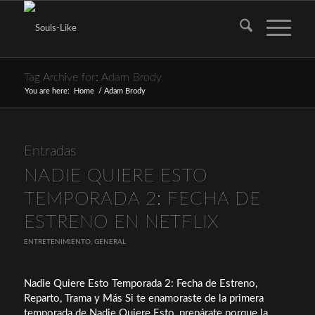
Tag Archive for: Adam Brody
You are here:
Home
/
Adam Brody
Entradas
NADIE QUIERE ESTO
TEMPORADA 2: FECHA DE
ESTRENO EN NETFLIX
ENTRETENIMIENTO
,
GENERAL
Nadie Quiere Esto Temporada 2: Fecha de Estreno,
Reparto, Trama y Más Si te enamoraste de la primera
temporada de Nadie Quiere Esto, prepárate porque la