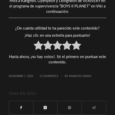
Mira a Kangmin, Gyehyeon y Dongheon de VERIVERY en
el programa de supervivencia “BOYS II PLANET” en Viki a
continuación:
¿De cuánta utilidad te ha parecido este contenido?
¡Haz clic en una estrella para puntuarlo!
Hasta ahora, ¡no hay votos!. Sé el primero en puntuar este
contenido.
DICIEMBRE 7, 2025
/
0 COMMENTS
/
BY
KAAROSU DAMU
Share this entry