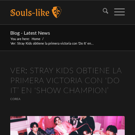
Blog - Latest News
You are here:
Home
/
Ver: Stray Kids obtiene la primera victoria con ‘Do It’ en...
VER: STRAY KIDS OBTIENE LA
PRIMERA VICTORIA CON ‘DO
IT’ EN ‘SHOW CHAMPION’
COREA