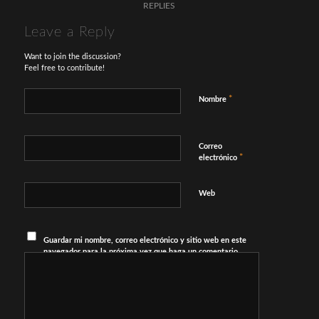
REPLIES
Leave a Reply
Want to join the discussion?
Feel free to contribute!
*
Nombre
Correo
*
electrónico
Web
Guardar mi nombre, correo electrónico y sitio web en este
navegador para la próxima vez que haga un comentario.