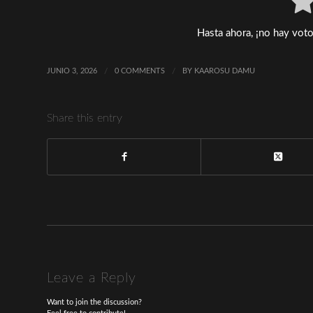
Hasta ahora, ¡no hay voto
JUNIO 3, 2026
/
0 COMMENTS
/
BY
KAAROSU DAMU
Share this entry
Leave a Reply
Want to join the discussion?