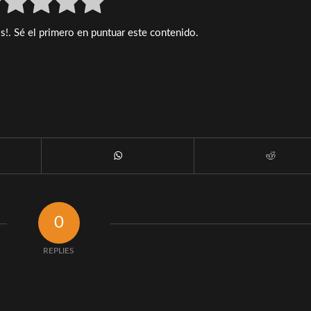
videos
de
s!. Sé el primero en puntuar este contenido.
práctica
de
baile
contrastantes
0
REPLIES