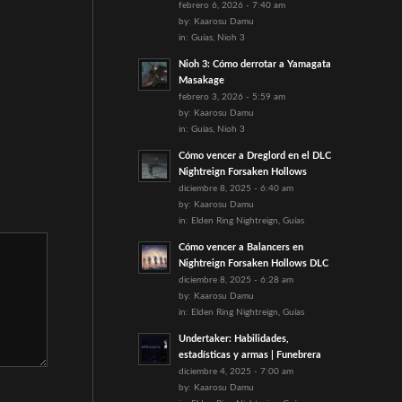
febrero 6, 2026 - 7:40 am
by:
Kaarosu Damu
in:
Guías
,
Nioh 3
Nioh 3: Cómo derrotar a Yamagata
Masakage
febrero 3, 2026 - 5:59 am
by:
Kaarosu Damu
in:
Guías
,
Nioh 3
Cómo vencer a Dreglord en el DLC
Nightreign Forsaken Hollows
diciembre 8, 2025 - 6:40 am
by:
Kaarosu Damu
in:
Elden Ring Nightreign
,
Guías
Cómo vencer a Balancers en
Nightreign Forsaken Hollows DLC
diciembre 8, 2025 - 6:28 am
by:
Kaarosu Damu
in:
Elden Ring Nightreign
,
Guías
Undertaker: Habilidades,
estadísticas y armas | Funebrera
diciembre 4, 2025 - 7:00 am
by:
Kaarosu Damu