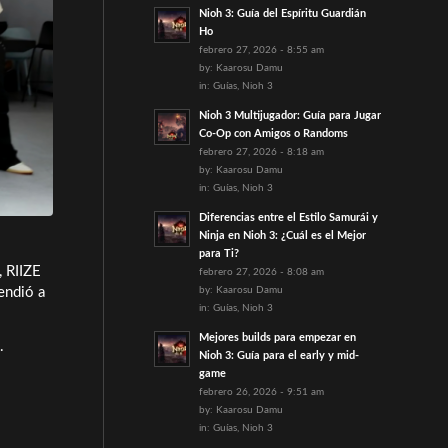
Nioh 3: Guía del Espíritu Guardián
Ho
febrero 27, 2026 - 8:55 am
by:
Kaarosu Damu
in:
Guías
,
Nioh 3
Nioh 3 Multijugador: Guía para Jugar
Co-Op con Amigos o Randoms
febrero 27, 2026 - 8:18 am
by:
Kaarosu Damu
in:
Guías
,
Nioh 3
Diferencias entre el Estilo Samurái y
Ninja en Nioh 3: ¿Cuál es el Mejor
para Ti?
, RIIZE
febrero 27, 2026 - 8:08 am
endió a
by:
Kaarosu Damu
in:
Guías
,
Nioh 3
Mejores builds para empezar en
.
Nioh 3: Guía para el early y mid-
game
febrero 26, 2026 - 9:51 am
by:
Kaarosu Damu
in:
Guías
,
Nioh 3