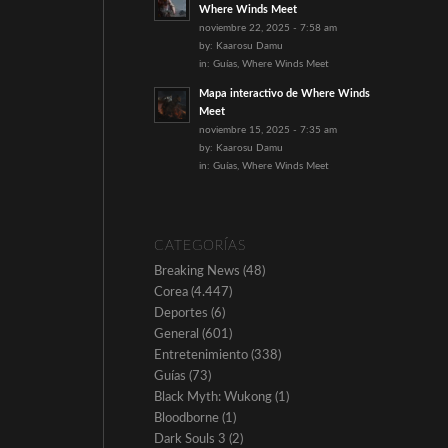
Where Winds Meet
noviembre 22, 2025 - 7:58 am
by:
Kaarosu Damu
in:
Guías
,
Where Winds Meet
Mapa interactivo de Where Winds
Meet
noviembre 15, 2025 - 7:35 am
by:
Kaarosu Damu
in:
Guías
,
Where Winds Meet
CATEGORÍAS
Breaking News
(48)
Corea
(4.447)
Deportes
(6)
General
(601)
Entretenimiento
(338)
Guías
(73)
Black Myth: Wukong
(1)
Bloodborne
(1)
Dark Souls 3
(2)