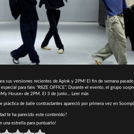
ara sus versiones recientes de Apink y 2PM! El fin de semana pasado
especial para fans “RIIZE OFFICE”. Durante el evento, el grupo sorpr
Ver:
 «My House» de 2PM. El 3 de junio… Leer más
RIIZE
e práctica de baile contrastantes apareció por primera vez en Soompi
cubre
Apink
idad te ha parecido este contenido?
y
en una estrella para puntuarlo!
2pm
en