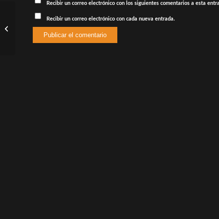
Recibir un correo electrónico con los siguientes comentarios a esta entr
Kim Nam Gil es un
Recibir un correo electrónico con cada nueva entrada.
detective que atrapa
criminales en pesadillas
en un nuevo...