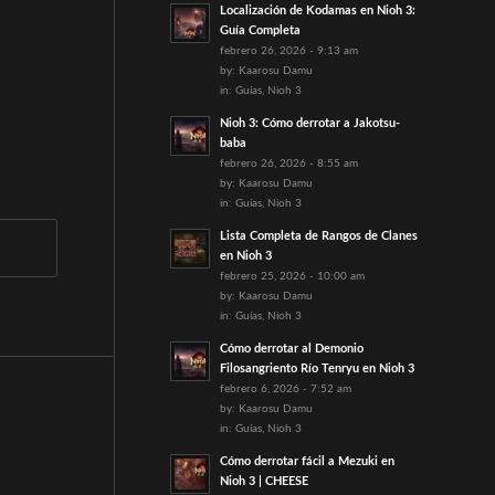
Localización de Kodamas en Nioh 3:
Guía Completa
febrero 26, 2026 - 9:13 am
by:
Kaarosu Damu
in:
Guías
,
Nioh 3
Nioh 3: Cómo derrotar a Jakotsu-
baba
febrero 26, 2026 - 8:55 am
by:
Kaarosu Damu
in:
Guías
,
Nioh 3
Lista Completa de Rangos de Clanes
en Nioh 3
febrero 25, 2026 - 10:00 am
by:
Kaarosu Damu
in:
Guías
,
Nioh 3
Cómo derrotar al Demonio
Filosangriento Río Tenryu en Nioh 3
febrero 6, 2026 - 7:52 am
by:
Kaarosu Damu
in:
Guías
,
Nioh 3
Cómo derrotar fácil a Mezuki en
Nioh 3 | CHEESE