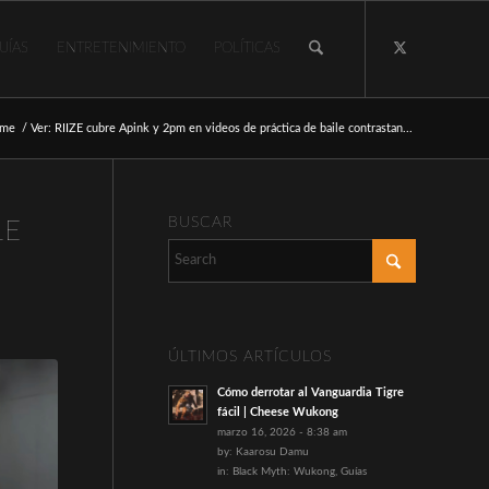
UÍAS
ENTRETENIMIENTO
POLÍTICAS
me
/
Ver: RIIZE cubre Apink y 2pm en videos de práctica de baile contrastan...
BUSCAR
LE
ÚLTIMOS ARTÍCULOS
Cómo derrotar al Vanguardia Tigre
fácil | Cheese Wukong
marzo 16, 2026 - 8:38 am
by:
Kaarosu Damu
in:
Black Myth: Wukong
,
Guías