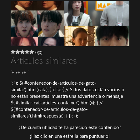
0
(
0
)
Artículos similares
‘+ »+ »+ ‘
‘; }); $(‘#contenedor-de-artículos-de-gato-
similar’).html(data); } else { // Si los datos están vacíos o
no están presentes, muestra una advertencia o mensaje
$(‘#similar-cat-articles-container’).html(»); } //
$(‘#contenedor-de-artículos-de-gato-
similares’).html(respuesta); } }); });
¿De cuánta utilidad te ha parecido este contenido?
¡Haz clic en una estrella para puntuarlo!