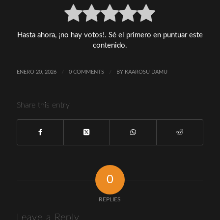
Hasta ahora, ¡no hay votos!. Sé el primero en puntuar este
contenido.
ENERO 20, 2026
/
0 COMMENTS
/
BY
KAAROSU DAMU
Share this entry
0
REPLIES
Leave a Reply