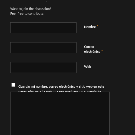
Want to join the discussion?
Feel free to contribute!
*
Nombre
Correo
*
electrónico
Web
Guardar mi nombre, correo electrónico y sitio web en este
navegador para la próxima vez que haga un comentario.