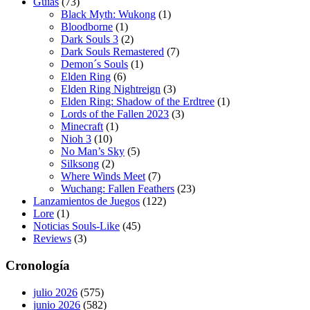
Guías
(73)
Black Myth: Wukong
(1)
Bloodborne
(1)
Dark Souls 3
(2)
Dark Souls Remastered
(7)
Demon´s Souls
(1)
Elden Ring
(6)
Elden Ring Nightreign
(3)
Elden Ring: Shadow of the Erdtree
(1)
Lords of the Fallen 2023
(3)
Minecraft
(1)
Nioh 3
(10)
No Man’s Sky
(5)
Silksong
(2)
Where Winds Meet
(7)
Wuchang: Fallen Feathers
(23)
Lanzamientos de Juegos
(122)
Lore
(1)
Noticias Souls-Like
(45)
Reviews
(3)
Cronología
julio 2026
(575)
junio 2026
(582)