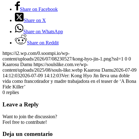
Share on Facebook
Share on X
Share on WhatsApp
Share on Reddit
https://i2.wp.com/0.soompi.io/wp-
content/uploads/2026/07/08230527/kong-hyo-jin-1.png?ssl=1
0
0
Kaarosu Damu
https://soulslike.com.ve/wp-
content/uploads/2025/08/souls-like.webp
Kaarosu Damu
2026-07-09
14:12:03
2026-07-09 14:12:03
Ver: Kong Hyo Jin lleva una doble
vida como francotirador y madre trabajadora en el teaser de ‘A Bona
Fide Killer’
0
replies
Leave a Reply
Want to join the discussion?
Feel free to contribute!
Deja un comentario