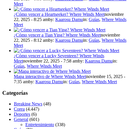
Meet
¿Cómo vencer a Heartseeker? Where Winds Meet
noviembre
22, 2025 - 8:25 am
by:
Kaarosu Damu
in:
Guías
,
Where Winds
Meet
¿Cómo vencer a Tian Ying? Where Winds Meet
noviembre
22, 2025 - 8:12 am
by:
Kaarosu Damu
in:
Guías
,
Where Winds
Meet
¿Cómo vencer a Lucky Seventeen? Where Winds
Meet
noviembre 22, 2025 - 7:58 am
by:
Kaarosu Damu
in:
Guías
,
Where Winds Meet
Mapa interactivo de Where Winds Meet
noviembre 15, 2025 -
7:35 am
by:
Kaarosu Damu
in:
Guías
,
Where Winds Meet
Categorías
Breaking News
(48)
Corea
(4.447)
Deportes
(6)
General
(601)
Entretenimiento
(338)