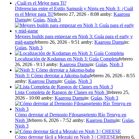
Diferencias entre el Estilo Samurái y Ninja en Nioh 3: ¿Cuál
es el Mejor para Ti?
febrero 27, 2026 - 8:08 am
by:
Kaarosu
Damu
in:
Guías
,
Nioh 3
Mejores builds para empezar en Nioh 3: Guía para el early y
mid-game
febrero 26, 2026 - 9:51 am
by:
Kaarosu Damu
in:
Guías
,
Nioh 3
Localización de Kodamas en Nioh 3: Guía Completa
febrero
26, 2026 - 9:13 am
by:
Kaarosu Damu
in:
Guías
,
Nioh 3
Nioh 3: Cómo derrotar a Jakotsu-baba
febrero 26, 2026 - 8:55
am
by:
Kaarosu Damu
in:
Guías
,
Nioh 3
Lista Completa de Rangos de Clanes en Nioh 3
febrero 25,
2026 - 10:00 am
by:
Kaarosu Damu
in:
Guías
,
Nioh 3
Cómo derrotar al Demonio Filosangriento Río Tenryu en
Nioh 3
febrero 6, 2026 - 7:52 am
by:
Kaarosu Damu
in:
Guías
,
Nioh 3
Cómo derrotar fácil a Mezuki en Nioh 3 | CHEESE
febrero 6,