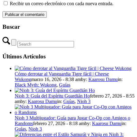
Recibir un correo electrónico con cada nueva entrada.
Buscar
Últimos Artículos
Cómo derrotar al Vanguardia Tigre fácil | Cheese
Wukong
marzo 16, 2026 - 8:38 am
by:
Kaarosu Damu
in:
Black Myth: Wukong
,
Guías
Nioh 3: Guía del Espíritu Guardián Ho
febrero 27, 2026 - 8:55
am
by:
Kaarosu Damu
in:
Guías
,
Nioh 3
Nioh 3 Multijugador: Guía para Jugar Co-Op con Amigos o
Randoms
febrero 27, 2026 - 8:18 am
by:
Kaarosu Damu
in:
Guías
,
Nioh 3