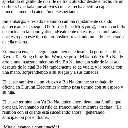
apretando el gatillo de un rifle de francotirador desde el techo de un
edificio. Una bala que atraviesa una estrecha abertura capta
inmediatamente la atención del espectador.
Sin embargo, el estado de ánimo cambia rápidamente cuando
aparece ante su suegra, Ok Sun Ja (Cha Mi Kyung), con un cuchillo
de cocina en la mano y dice: «Realmente no estoy acostumbrada a
usar esto para este tipo de propósito», revelando un lado inesperado
de ella misma.
En una escena, su suegra, aparentemente insultada porque su hijo,
Kwon Tae Sung (Jung Jun Won), se puso del lado de Yu Bo Na, le
arroja una manzana mientras él y Bo Na intentan salir de la casa,
después de lo cual Bo Na rápidamente se da vuelta y la recoge con
una mano, sorprendiendo a su suegra y a sus cuñadas.
El teaser también da un vistazo a Bo Na durante su trabajo de
oficina en Durumi Electronics y cómo pasa tiempo con su esposo y
su hija.
El teaser termina con Yu Bo Na, quien ahora tiene una familia que
proteger, levantando su rifle de francotirador mientras declara: “La
reunión con el cliente está sucediendo ahora”, generando
anticipación por el drama.
¡Mira el avance a continuación!