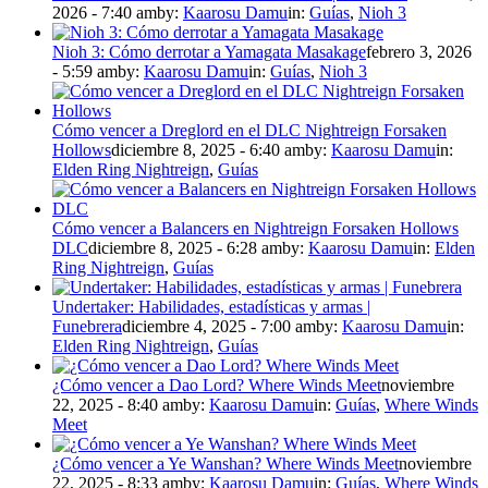
2026 - 7:40 am
by:
Kaarosu Damu
in:
Guías
,
Nioh 3
Nioh 3: Cómo derrotar a Yamagata Masakage
febrero 3, 2026
- 5:59 am
by:
Kaarosu Damu
in:
Guías
,
Nioh 3
Cómo vencer a Dreglord en el DLC Nightreign Forsaken
Hollows
diciembre 8, 2025 - 6:40 am
by:
Kaarosu Damu
in:
Elden Ring Nightreign
,
Guías
Cómo vencer a Balancers en Nightreign Forsaken Hollows
DLC
diciembre 8, 2025 - 6:28 am
by:
Kaarosu Damu
in:
Elden
Ring Nightreign
,
Guías
Undertaker: Habilidades, estadísticas y armas |
Funebrera
diciembre 4, 2025 - 7:00 am
by:
Kaarosu Damu
in:
Elden Ring Nightreign
,
Guías
¿Cómo vencer a Dao Lord? Where Winds Meet
noviembre
22, 2025 - 8:40 am
by:
Kaarosu Damu
in:
Guías
,
Where Winds
Meet
¿Cómo vencer a Ye Wanshan? Where Winds Meet
noviembre
22, 2025 - 8:33 am
by:
Kaarosu Damu
in:
Guías
,
Where Winds