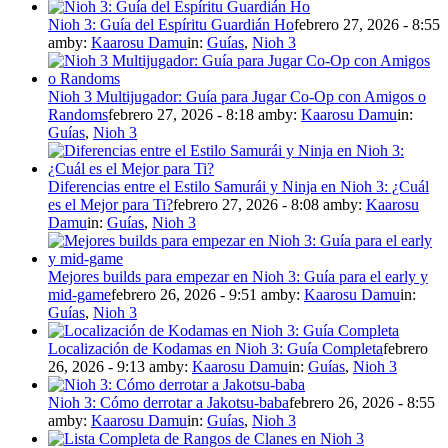
Nioh 3: Guía del Espíritu Guardián Ho
febrero 27, 2026 - 8:55
am
by:
Kaarosu Damu
in:
Guías
,
Nioh 3
Nioh 3 Multijugador: Guía para Jugar Co-Op con Amigos o
Randoms
febrero 27, 2026 - 8:18 am
by:
Kaarosu Damu
in:
Guías
,
Nioh 3
Diferencias entre el Estilo Samurái y Ninja en Nioh 3: ¿Cuál
es el Mejor para Ti?
febrero 27, 2026 - 8:08 am
by:
Kaarosu
Damu
in:
Guías
,
Nioh 3
Mejores builds para empezar en Nioh 3: Guía para el early y
mid-game
febrero 26, 2026 - 9:51 am
by:
Kaarosu Damu
in:
Guías
,
Nioh 3
Localización de Kodamas en Nioh 3: Guía Completa
febrero
26, 2026 - 9:13 am
by:
Kaarosu Damu
in:
Guías
,
Nioh 3
Nioh 3: Cómo derrotar a Jakotsu-baba
febrero 26, 2026 - 8:55
am
by:
Kaarosu Damu
in:
Guías
,
Nioh 3