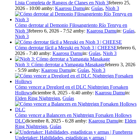
Lista Completa de Rangos de Clanes en Nioh 3
febrero 25,
2026 - 10:00 am
by:
Kaarosu Damu
in:
Guías
,
Nioh 3
Cómo derrotar al Demonio Filosangriento Río Tenryu en
Nioh 3
febrero 6, 2026 - 7:52 am
by:
Kaarosu Damu
in:
Guías
,
Nioh 3
Cómo derrotar fácil a Mezuki en Nioh 3 | CHEESE
febrero 6,
2026 - 7:40 am
by:
Kaarosu Damu
in:
Guías
,
Nioh 3
Nioh 3: Cómo derrotar a Yamagata Masakage
febrero 3, 2026
- 5:59 am
by:
Kaarosu Damu
in:
Guías
,
Nioh 3
Cómo vencer a Dreglord en el DLC Nightreign Forsaken
Hollows
diciembre 8, 2025 - 6:40 am
by:
Kaarosu Damu
in:
Elden Ring Nightreign
,
Guías
Cómo vencer a Balancers en Nightreign Forsaken Hollows
DLC
diciembre 8, 2025 - 6:28 am
by:
Kaarosu Damu
in:
Elden
Ring Nightreign
,
Guías
Undertaker: Habilidades, estadísticas y armas |