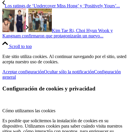
Los ratings de ‘Undercover Miss Hong’ y ‘Positively Yours’...
Kim Tae Ri, Choi Hyun Wook y
Kangnam confirmaron que protagonizarán un nuevo...
Scroll to top
Este sitio utiliza cookies. Al continuar navegando por el sitio, usted
acepta nuestro uso de cookies.
Aceptar configuración
Ocultar sólo la notificación
Configuración
general
Configuración de cookies y privacidad
Cómo utilizamos las cookies
Es posible que solicitemos la instalación de cookies en su
dispositivo. Utilizamos cookies para saber cuándo visita nuestros
sitios web, cómo interactúa con nosotros, para enriquecer su