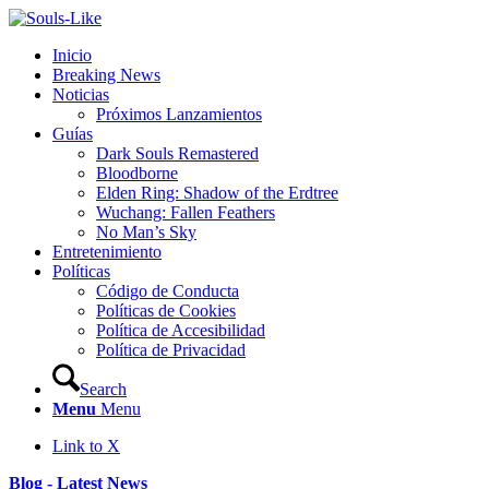
Inicio
Breaking News
Noticias
Próximos Lanzamientos
Guías
Dark Souls Remastered
Bloodborne
Elden Ring: Shadow of the Erdtree
Wuchang: Fallen Feathers
No Man’s Sky
Entretenimiento
Políticas
Código de Conducta
Políticas de Cookies
Política de Accesibilidad
Política de Privacidad
Search
Menu
Menu
Link to X
Blog - Latest News