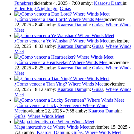
Funebrera
diciembre 4, 2025 - 7:00 am
by:
Kaarosu Damu
in:
Elden Ring Nightreign
,
Guías
¿Cómo vencer a Dao Lord? Where Winds Meet
noviembre
22, 2025 - 8:40 am
by:
Kaarosu Damu
in:
Guías
,
Where Winds
Meet
¿Cómo vencer a Ye Wanshan? Where Winds Meet
noviembre
22, 2025 - 8:33 am
by:
Kaarosu Damu
in:
Guías
,
Where Winds
Meet
¿Cómo vencer a Heartseeker? Where Winds Meet
noviembre
22, 2025 - 8:25 am
by:
Kaarosu Damu
in:
Guías
,
Where Winds
Meet
¿Cómo vencer a Tian Ying? Where Winds Meet
noviembre
22, 2025 - 8:12 am
by:
Kaarosu Damu
in:
Guías
,
Where Winds
Meet
¿Cómo vencer a Lucky Seventeen? Where Winds
Meet
noviembre 22, 2025 - 7:58 am
by:
Kaarosu Damu
in:
Guías
,
Where Winds Meet
Mapa interactivo de Where Winds Meet
noviembre 15, 2025 -
7:35 am
by:
Kaarosu Damu
in:
Guías
,
Where Winds Meet