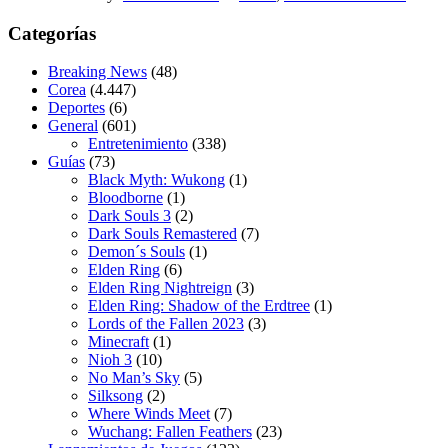
Categorías
Breaking News
(48)
Corea
(4.447)
Deportes
(6)
General
(601)
Entretenimiento
(338)
Guías
(73)
Black Myth: Wukong
(1)
Bloodborne
(1)
Dark Souls 3
(2)
Dark Souls Remastered
(7)
Demon´s Souls
(1)
Elden Ring
(6)
Elden Ring Nightreign
(3)
Elden Ring: Shadow of the Erdtree
(1)
Lords of the Fallen 2023
(3)
Minecraft
(1)
Nioh 3
(10)
No Man’s Sky
(5)
Silksong
(2)
Where Winds Meet
(7)
Wuchang: Fallen Feathers
(23)