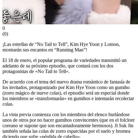
0
(
0
)
¡Las estrellas de “No Tail to Tell”, Kim Hye Yoon y Lomon,
mostrarán sus encantos en “Running Man”!
El 18 de enero, el popular programa de variedades transmitió un
adelanto de su próximo episodio, que contará con los dos
protagonistas de «No Tail to Tell».
De acuerdo con el tema del nuevo drama romántico de fantasía de
los invitados, protagonizado por Kim Hye Yoon como un gumiho
(zorro mágico de nueve colas), el episodio será un especial donde
los miembros se «transformarán» en gumihos e intentarán recolectar
colas.
La vista previa comienza con los miembros del elenco burlándose
unos de otros por no hacer gumihos convincentes (que en el folclore
coreano se supone que son encantadoramente hermosos). Ji Suk Jin
también señala las colas de zorro esparcidas por el suelo y bromea
diciendo que sufre «pérdida de cabello».