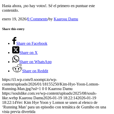
Hasta ahora, ¡no hay votos!. Sé el primero en puntuar este
contenido.
enero 19, 2026
/
0 Comments
/
by
Kaarosu Damu
Share this entry
Share on Facebook
Share on X
Share on WhatsApp
Share on Reddit
https://i3.wp.com/0.soompi.io/wp-
content/uploads/2026/01/18155250/Kim-Hye-Yoon-Lomon-
Running-Man.jpg?ssl=1
0
0
Kaarosu Damu
https://soulslike.com.ve/wp-content/uploads/2025/08/souls-
like.webp
Kaarosu Damu
2026-01-19 18:22:14
2026-01-19
18:22:14
Ver: Kim Hye Yoon y Lomon se unen al elenco de
‘Running Man’ para un episodio con temática de Gumiho en una
vista previa divertida