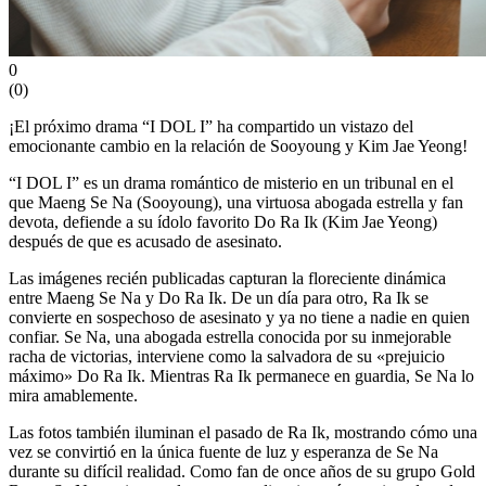
0
(
0
)
¡El próximo drama “I DOL I” ha compartido un vistazo del
emocionante cambio en la relación de Sooyoung y Kim Jae Yeong!
“I DOL I” es un drama romántico de misterio en un tribunal en el
que Maeng Se Na (Sooyoung), una virtuosa abogada estrella y fan
devota, defiende a su ídolo favorito Do Ra Ik (Kim Jae Yeong)
después de que es acusado de asesinato.
Las imágenes recién publicadas capturan la floreciente dinámica
entre Maeng Se Na y Do Ra Ik. De un día para otro, Ra Ik se
convierte en sospechoso de asesinato y ya no tiene a nadie en quien
confiar. Se Na, una abogada estrella conocida por su inmejorable
racha de victorias, interviene como la salvadora de su «prejuicio
máximo» Do Ra Ik. Mientras Ra Ik permanece en guardia, Se Na lo
mira amablemente.
Las fotos también iluminan el pasado de Ra Ik, mostrando cómo una
vez se convirtió en la única fuente de luz y esperanza de Se Na
durante su difícil realidad. Como fan de once años de su grupo Gold