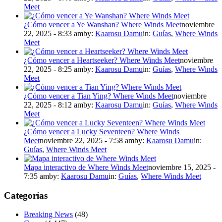
Meet
¿Cómo vencer a Ye Wanshan? Where Winds Meet
noviembre
22, 2025 - 8:33 am
by:
Kaarosu Damu
in:
Guías
,
Where Winds
Meet
¿Cómo vencer a Heartseeker? Where Winds Meet
noviembre
22, 2025 - 8:25 am
by:
Kaarosu Damu
in:
Guías
,
Where Winds
Meet
¿Cómo vencer a Tian Ying? Where Winds Meet
noviembre
22, 2025 - 8:12 am
by:
Kaarosu Damu
in:
Guías
,
Where Winds
Meet
¿Cómo vencer a Lucky Seventeen? Where Winds
Meet
noviembre 22, 2025 - 7:58 am
by:
Kaarosu Damu
in:
Guías
,
Where Winds Meet
Mapa interactivo de Where Winds Meet
noviembre 15, 2025 -
7:35 am
by:
Kaarosu Damu
in:
Guías
,
Where Winds Meet
Categorías
Breaking News
(48)