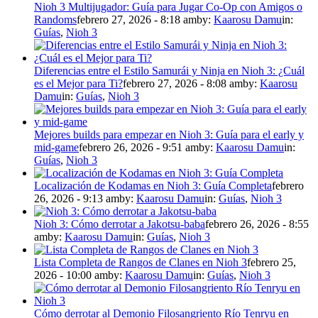
Nioh 3 Multijugador: Guía para Jugar Co-Op con Amigos o
Randoms
febrero 27, 2026 - 8:18 am
by:
Kaarosu Damu
in:
Guías
,
Nioh 3
Diferencias entre el Estilo Samurái y Ninja en Nioh 3: ¿Cuál
es el Mejor para Ti?
febrero 27, 2026 - 8:08 am
by:
Kaarosu
Damu
in:
Guías
,
Nioh 3
Mejores builds para empezar en Nioh 3: Guía para el early y
mid-game
febrero 26, 2026 - 9:51 am
by:
Kaarosu Damu
in:
Guías
,
Nioh 3
Localización de Kodamas en Nioh 3: Guía Completa
febrero
26, 2026 - 9:13 am
by:
Kaarosu Damu
in:
Guías
,
Nioh 3
Nioh 3: Cómo derrotar a Jakotsu-baba
febrero 26, 2026 - 8:55
am
by:
Kaarosu Damu
in:
Guías
,
Nioh 3
Lista Completa de Rangos de Clanes en Nioh 3
febrero 25,
2026 - 10:00 am
by:
Kaarosu Damu
in:
Guías
,
Nioh 3
Cómo derrotar al Demonio Filosangriento Río Tenryu en