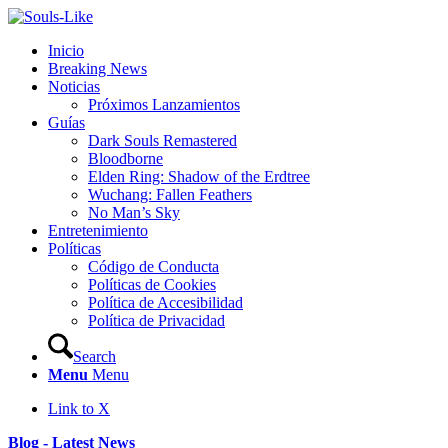
Inicio
Breaking News
Noticias
Próximos Lanzamientos
Guías
Dark Souls Remastered
Bloodborne
Elden Ring: Shadow of the Erdtree
Wuchang: Fallen Feathers
No Man’s Sky
Entretenimiento
Políticas
Código de Conducta
Políticas de Cookies
Política de Accesibilidad
Política de Privacidad
Search
Menu
Menu
Link to X
Blog - Latest News