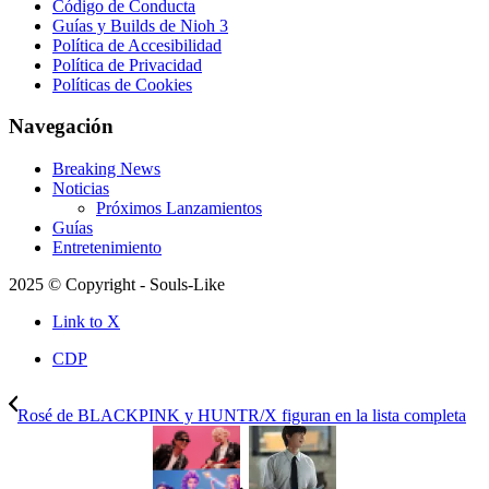
Código de Conducta
Guías y Builds de Nioh 3
Política de Accesibilidad
Política de Privacidad
Políticas de Cookies
Navegación
Breaking News
Noticias
Próximos Lanzamientos
Guías
Entretenimiento
2025 © Copyright - Souls-Like
Link to X
CDP
Rosé de BLACKPINK y HUNTR/X figuran en la lista completa