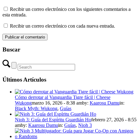
Recibir un correo electrónico con los siguientes comentarios a
esta entrada.
Recibir un correo electrónico con cada nueva entrada.
Buscar
Últimos Artículos
Cómo derrotar al Vanguardia Tigre fácil | Cheese
Wukong
marzo 16, 2026 - 8:38 am
by:
Kaarosu Damu
in:
Black Myth: Wukong
,
Guías
Nioh 3: Guía del Espíritu Guardián Ho
febrero 27, 2026 - 8:55
am
by:
Kaarosu Damu
in:
Guías
,
Nioh 3