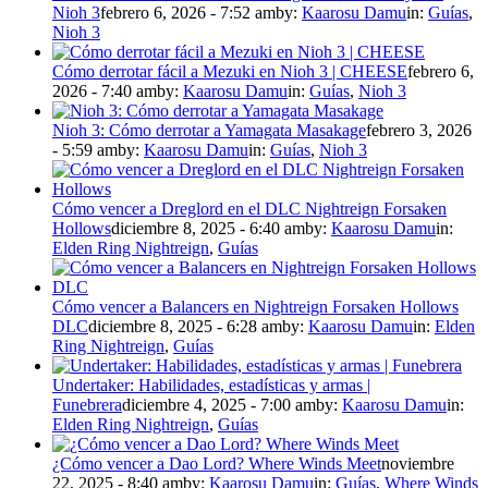
Nioh 3
febrero 6, 2026 - 7:52 am
by:
Kaarosu Damu
in:
Guías
,
Nioh 3
Cómo derrotar fácil a Mezuki en Nioh 3 | CHEESE
febrero 6,
2026 - 7:40 am
by:
Kaarosu Damu
in:
Guías
,
Nioh 3
Nioh 3: Cómo derrotar a Yamagata Masakage
febrero 3, 2026
- 5:59 am
by:
Kaarosu Damu
in:
Guías
,
Nioh 3
Cómo vencer a Dreglord en el DLC Nightreign Forsaken
Hollows
diciembre 8, 2025 - 6:40 am
by:
Kaarosu Damu
in:
Elden Ring Nightreign
,
Guías
Cómo vencer a Balancers en Nightreign Forsaken Hollows
DLC
diciembre 8, 2025 - 6:28 am
by:
Kaarosu Damu
in:
Elden
Ring Nightreign
,
Guías
Undertaker: Habilidades, estadísticas y armas |
Funebrera
diciembre 4, 2025 - 7:00 am
by:
Kaarosu Damu
in:
Elden Ring Nightreign
,
Guías
¿Cómo vencer a Dao Lord? Where Winds Meet
noviembre
22, 2025 - 8:40 am
by:
Kaarosu Damu
in:
Guías
,
Where Winds