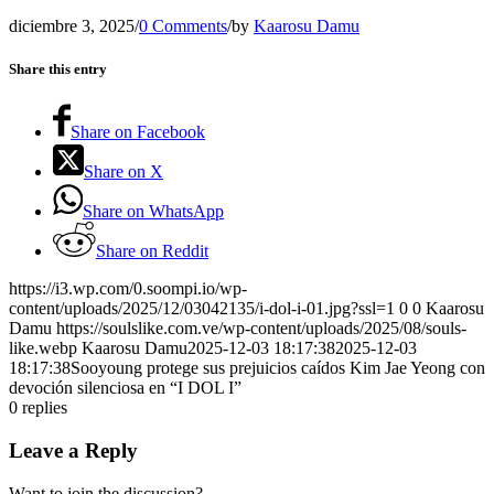
diciembre 3, 2025
/
0 Comments
/
by
Kaarosu Damu
Share this entry
Share on Facebook
Share on X
Share on WhatsApp
Share on Reddit
https://i3.wp.com/0.soompi.io/wp-
content/uploads/2025/12/03042135/i-dol-i-01.jpg?ssl=1
0
0
Kaarosu
Damu
https://soulslike.com.ve/wp-content/uploads/2025/08/souls-
like.webp
Kaarosu Damu
2025-12-03 18:17:38
2025-12-03
18:17:38
Sooyoung protege sus prejuicios caídos Kim Jae Yeong con
devoción silenciosa en “I DOL I”
0
replies
Leave a Reply
Want to join the discussion?