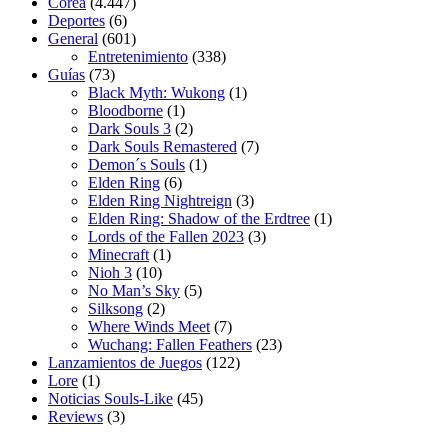
Corea
(4.447)
Deportes
(6)
General
(601)
Entretenimiento
(338)
Guías
(73)
Black Myth: Wukong
(1)
Bloodborne
(1)
Dark Souls 3
(2)
Dark Souls Remastered
(7)
Demon´s Souls
(1)
Elden Ring
(6)
Elden Ring Nightreign
(3)
Elden Ring: Shadow of the Erdtree
(1)
Lords of the Fallen 2023
(3)
Minecraft
(1)
Nioh 3
(10)
No Man’s Sky
(5)
Silksong
(2)
Where Winds Meet
(7)
Wuchang: Fallen Feathers
(23)
Lanzamientos de Juegos
(122)
Lore
(1)
Noticias Souls-Like
(45)
Reviews
(3)