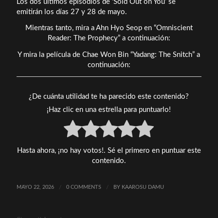
Los dos últimos episodios de ‘Sold Out on You’ se
emitirán los días 27 y 28 de mayo.
Mientras tanto, mira a Ahn Hyo Seop en “Omniscient
Reader: The Prophecy” a continuación:
Y mira la película de Chae Won Bin “Yadang: The Snitch” a
continuación:
¿De cuánta utilidad te ha parecido este contenido?
¡Haz clic en una estrella para puntuarlo!
Hasta ahora, ¡no hay votos!. Sé el primero en puntuar este
contenido.
MAYO 22, 2026
/
0 COMMENTS
/
BY
KAAROSU DAMU