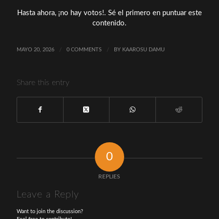
Hasta ahora, ¡no hay votos!. Sé el primero en puntuar este
contenido.
MAYO 20, 2026
/
0 COMMENTS
/
BY
KAAROSU DAMU
Share this entry
0
REPLIES
Leave a Reply
Want to join the discussion?