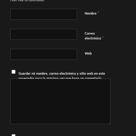
Feel free to contribute!
*
Nombre
Correo
*
electrónico
Web
Guardar mi nombre, correo electrónico y sitio web en este
navegador para la próxima vez que haga un comentario.