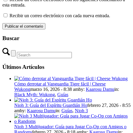
esta entrada.
Recibir un correo electrónico con cada nueva entrada.
Buscar
Últimos Artículos
Cómo derrotar al Vanguardia Tigre fácil | Cheese
Wukong
marzo 16, 2026 - 8:38 am
by:
Kaarosu Damu
in:
Black Myth: Wukong
,
Guías
Nioh 3: Guía del Espíritu Guardián Ho
febrero 27, 2026 - 8:55
am
by:
Kaarosu Damu
in:
Guías
,
Nioh 3
Nioh 3 Multijugador: Guía para Jugar Co-Op con Amigos o
Randoms
febrero 27, 2026 - 8:18 am
by:
Kaarosu Damu
in: