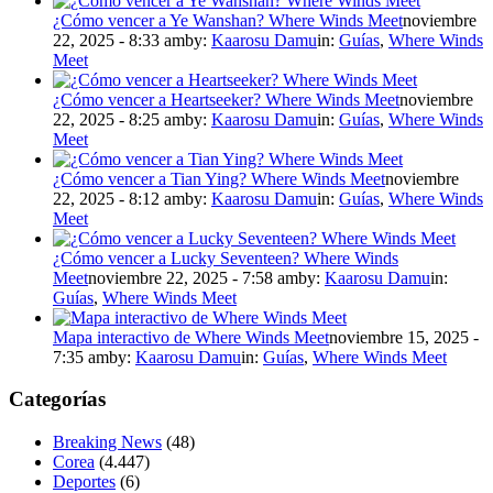
¿Cómo vencer a Ye Wanshan? Where Winds Meet
noviembre
22, 2025 - 8:33 am
by:
Kaarosu Damu
in:
Guías
,
Where Winds
Meet
¿Cómo vencer a Heartseeker? Where Winds Meet
noviembre
22, 2025 - 8:25 am
by:
Kaarosu Damu
in:
Guías
,
Where Winds
Meet
¿Cómo vencer a Tian Ying? Where Winds Meet
noviembre
22, 2025 - 8:12 am
by:
Kaarosu Damu
in:
Guías
,
Where Winds
Meet
¿Cómo vencer a Lucky Seventeen? Where Winds
Meet
noviembre 22, 2025 - 7:58 am
by:
Kaarosu Damu
in:
Guías
,
Where Winds Meet
Mapa interactivo de Where Winds Meet
noviembre 15, 2025 -
7:35 am
by:
Kaarosu Damu
in:
Guías
,
Where Winds Meet
Categorías
Breaking News
(48)
Corea
(4.447)
Deportes
(6)