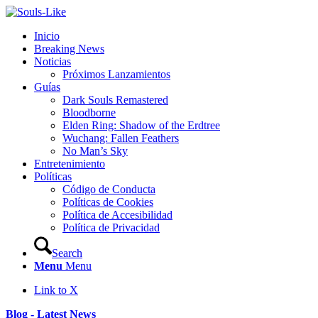
Inicio
Breaking News
Noticias
Próximos Lanzamientos
Guías
Dark Souls Remastered
Bloodborne
Elden Ring: Shadow of the Erdtree
Wuchang: Fallen Feathers
No Man’s Sky
Entretenimiento
Políticas
Código de Conducta
Políticas de Cookies
Política de Accesibilidad
Política de Privacidad
Search
Menu
Menu
Link to X
Blog - Latest News