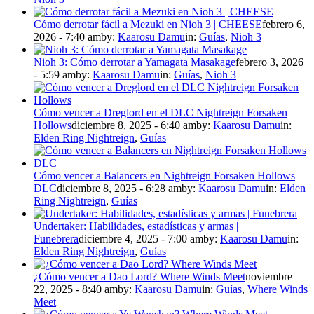
Cómo derrotar fácil a Mezuki en Nioh 3 | CHEESE
febrero 6,
2026 - 7:40 am
by:
Kaarosu Damu
in:
Guías
,
Nioh 3
Nioh 3: Cómo derrotar a Yamagata Masakage
febrero 3, 2026
- 5:59 am
by:
Kaarosu Damu
in:
Guías
,
Nioh 3
Cómo vencer a Dreglord en el DLC Nightreign Forsaken
Hollows
diciembre 8, 2025 - 6:40 am
by:
Kaarosu Damu
in:
Elden Ring Nightreign
,
Guías
Cómo vencer a Balancers en Nightreign Forsaken Hollows
DLC
diciembre 8, 2025 - 6:28 am
by:
Kaarosu Damu
in:
Elden
Ring Nightreign
,
Guías
Undertaker: Habilidades, estadísticas y armas |
Funebrera
diciembre 4, 2025 - 7:00 am
by:
Kaarosu Damu
in:
Elden Ring Nightreign
,
Guías
¿Cómo vencer a Dao Lord? Where Winds Meet
noviembre
22, 2025 - 8:40 am
by:
Kaarosu Damu
in:
Guías
,
Where Winds
Meet