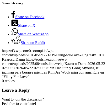
Share this entry
Share on Facebook
Share on X
Share on WhatsApp
Share on Reddit
https://i3.wp.com/0.soompi.io/wp-
content/uploads/2026/05/21221419/Filing-for-Love-9.jpg?ssl=1
0
0
Kaarosu Damu
https://soulslike.com.ve/wp-
content/uploads/2025/08/souls-like.webp
Kaarosu Damu
2026-05-22
02:00:57
2026-05-22 02:00:57
Shin Hae Sun y Gong Myoung se
inclinan para besarse mientras Kim Jae Wook mira con amargura en
“Filing For Love”
0
replies
Leave a Reply
Want to join the discussion?
Feel free to contribute!