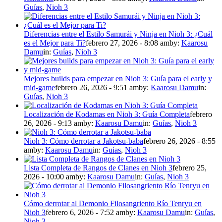
Guías
,
Nioh 3
Diferencias entre el Estilo Samurái y Ninja en Nioh 3: ¿Cuál
es el Mejor para Ti?
febrero 27, 2026 - 8:08 am
by:
Kaarosu
Damu
in:
Guías
,
Nioh 3
Mejores builds para empezar en Nioh 3: Guía para el early y
mid-game
febrero 26, 2026 - 9:51 am
by:
Kaarosu Damu
in:
Guías
,
Nioh 3
Localización de Kodamas en Nioh 3: Guía Completa
febrero
26, 2026 - 9:13 am
by:
Kaarosu Damu
in:
Guías
,
Nioh 3
Nioh 3: Cómo derrotar a Jakotsu-baba
febrero 26, 2026 - 8:55
am
by:
Kaarosu Damu
in:
Guías
,
Nioh 3
Lista Completa de Rangos de Clanes en Nioh 3
febrero 25,
2026 - 10:00 am
by:
Kaarosu Damu
in:
Guías
,
Nioh 3
Cómo derrotar al Demonio Filosangriento Río Tenryu en
Nioh 3
febrero 6, 2026 - 7:52 am
by:
Kaarosu Damu
in:
Guías
,
Nioh 3