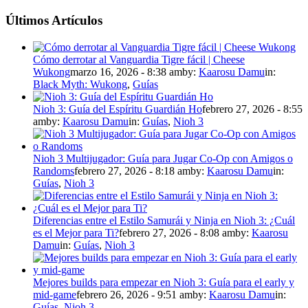
Últimos Artículos
Cómo derrotar al Vanguardia Tigre fácil | Cheese
Wukong
marzo 16, 2026 - 8:38 am
by:
Kaarosu Damu
in:
Black Myth: Wukong
,
Guías
Nioh 3: Guía del Espíritu Guardián Ho
febrero 27, 2026 - 8:55
am
by:
Kaarosu Damu
in:
Guías
,
Nioh 3
Nioh 3 Multijugador: Guía para Jugar Co-Op con Amigos o
Randoms
febrero 27, 2026 - 8:18 am
by:
Kaarosu Damu
in:
Guías
,
Nioh 3
Diferencias entre el Estilo Samurái y Ninja en Nioh 3: ¿Cuál
es el Mejor para Ti?
febrero 27, 2026 - 8:08 am
by:
Kaarosu
Damu
in:
Guías
,
Nioh 3
Mejores builds para empezar en Nioh 3: Guía para el early y
mid-game
febrero 26, 2026 - 9:51 am
by:
Kaarosu Damu
in:
Guías
,
Nioh 3