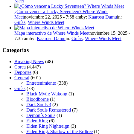
Meet
¿Cómo vencer a Lucky Seventeen? Where Winds
Meet
noviembre 22, 2025 - 7:58 am
by:
Kaarosu Damu
in:
Guías
,
Where Winds Meet
Mapa interactivo de Where Winds Meet
noviembre 15, 2025 -
7:35 am
by:
Kaarosu Damu
in:
Guías
,
Where Winds Meet
Categorías
Breaking News
(48)
Corea
(4.447)
Deportes
(6)
General
(601)
Entretenimiento
(338)
Guías
(73)
Black Myth: Wukong
(1)
Bloodborne
(1)
Dark Souls 3
(2)
Dark Souls Remastered
(7)
Demon´s Souls
(1)
Elden Ring
(6)
Elden Ring Nightreign
(3)
Elden Ring: Shadow of the Erdtree
(1)