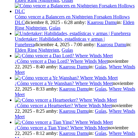
Elden Ring Nightreign
,
Guías
Cómo vencer a Balancers en Nightreign Forsaken Hollows
DLC
diciembre 8, 2025 - 6:28 am
by:
Kaarosu Damu
in:
Elden
Ring Nightreign
,
Guías
Undertaker: Habilidades, estadísticas y armas |
Funebrera
diciembre 4, 2025 - 7:00 am
by:
Kaarosu Damu
in:
Elden Ring Nightreign
,
Guías
¿Cómo vencer a Dao Lord? Where Winds Meet
noviembre
22, 2025 - 8:40 am
by:
Kaarosu Damu
in:
Guías
,
Where Winds
Meet
¿Cómo vencer a Ye Wanshan? Where Winds Meet
noviembre
22, 2025 - 8:33 am
by:
Kaarosu Damu
in:
Guías
,
Where Winds
Meet
¿Cómo vencer a Heartseeker? Where Winds Meet
noviembre
22, 2025 - 8:25 am
by:
Kaarosu Damu
in:
Guías
,
Where Winds
Meet
¿Cómo vencer a Tian Ying? Where Winds Meet
noviembre
22, 2025 - 8:12 am
by:
Kaarosu Damu
in:
Guías
,
Where Winds