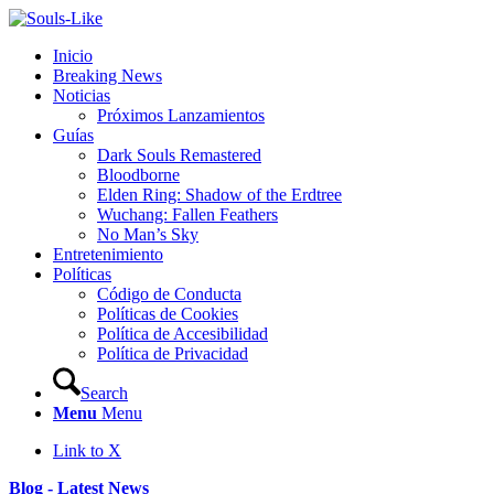
Inicio
Breaking News
Noticias
Próximos Lanzamientos
Guías
Dark Souls Remastered
Bloodborne
Elden Ring: Shadow of the Erdtree
Wuchang: Fallen Feathers
No Man’s Sky
Entretenimiento
Políticas
Código de Conducta
Políticas de Cookies
Política de Accesibilidad
Política de Privacidad
Search
Menu
Menu
Link to X
Blog - Latest News