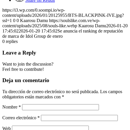
Share on Reddit
https://i3.wp.com/0.soompi.io/wp-
content/uploads/2026/01/20125955/BTS-BLACKPINK-IVE.jpg?
ssl=1
0
0
Kaarosu Damu
https://soulslike.com.ve/wp-
content/uploads/2025/08/souls-like.webp
Kaarosu Damu
2026-01-20
17:45:02
2026-01-20 17:45:02
Se anuncia el ranking de reputación
de marca de Idol Group de enero
0
replies
Leave a Reply
Want to join the discussion?
Feel free to contribute!
Deja un comentario
Tu dirección de correo electrónico no será publicada.
Los campos
obligatorios están marcados con
*
Nombre
*
Correo electrónico
*
Web