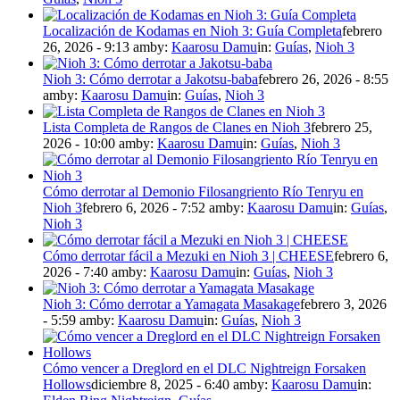
Localización de Kodamas en Nioh 3: Guía Completa
febrero
26, 2026 - 9:13 am
by:
Kaarosu Damu
in:
Guías
,
Nioh 3
Nioh 3: Cómo derrotar a Jakotsu-baba
febrero 26, 2026 - 8:55
am
by:
Kaarosu Damu
in:
Guías
,
Nioh 3
Lista Completa de Rangos de Clanes en Nioh 3
febrero 25,
2026 - 10:00 am
by:
Kaarosu Damu
in:
Guías
,
Nioh 3
Cómo derrotar al Demonio Filosangriento Río Tenryu en
Nioh 3
febrero 6, 2026 - 7:52 am
by:
Kaarosu Damu
in:
Guías
,
Nioh 3
Cómo derrotar fácil a Mezuki en Nioh 3 | CHEESE
febrero 6,
2026 - 7:40 am
by:
Kaarosu Damu
in:
Guías
,
Nioh 3
Nioh 3: Cómo derrotar a Yamagata Masakage
febrero 3, 2026
- 5:59 am
by:
Kaarosu Damu
in:
Guías
,
Nioh 3
Cómo vencer a Dreglord en el DLC Nightreign Forsaken
Hollows
diciembre 8, 2025 - 6:40 am
by:
Kaarosu Damu
in: