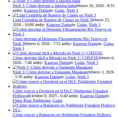
Nioh 3: Cómo derrotar a Jakotsu-baba
febrero 26, 2026 - 8:55
am
by:
Kaarosu Damu
in:
Guías
,
Nioh 3
Lista Completa de Rangos de Clanes en Nioh 3
febrero 25,
2026 - 10:00 am
by:
Kaarosu Damu
in:
Guías
,
Nioh 3
Cómo derrotar al Demonio Filosangriento Río Tenryu en
Nioh 3
febrero 6, 2026 - 7:52 am
by:
Kaarosu Damu
in:
Guías
,
Nioh 3
Cómo derrotar fácil a Mezuki en Nioh 3 | CHEESE
febrero 6,
2026 - 7:40 am
by:
Kaarosu Damu
in:
Guías
,
Nioh 3
Nioh 3: Cómo derrotar a Yamagata Masakage
febrero 3, 2026
- 5:59 am
by:
Kaarosu Damu
in:
Guías
,
Nioh 3
Cómo vencer a Dreglord en el DLC Nightreign Forsaken
Hollows
diciembre 8, 2025 - 6:40 am
by:
Kaarosu Damu
in:
Elden Ring Nightreign
,
Guías
Cómo vencer a Balancers en Nightreign Forsaken Hollows