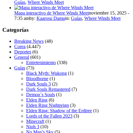
Guías
,
Where Winds Meet
Mapa interactivo de Where Winds Meet
noviembre 15, 2025 -
7:35 am
by:
Kaarosu Damu
in:
Guías
,
Where Winds Meet
Categorías
Breaking News
(48)
Corea
(4.447)
Deportes
(6)
General
(601)
Entretenimiento
(338)
Guías
(73)
Black Myth: Wukong
(1)
Bloodborne
(1)
Dark Souls 3
(2)
Dark Souls Remastered
(7)
Demon´s Souls
(1)
Elden Ring
(6)
Elden Ring Nightreign
(3)
Elden Ring: Shadow of the Erdtree
(1)
Lords of the Fallen 2023
(3)
Minecraft
(1)
Nioh 3
(10)
No Man’s Sky
(5)