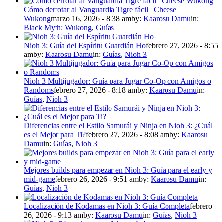
Cómo derrotar al Vanguardia Tigre fácil | Cheese
Wukong
marzo 16, 2026 - 8:38 am
by:
Kaarosu Damu
in:
Black Myth: Wukong
,
Guías
Nioh 3: Guía del Espíritu Guardián Ho
febrero 27, 2026 - 8:55
am
by:
Kaarosu Damu
in:
Guías
,
Nioh 3
Nioh 3 Multijugador: Guía para Jugar Co-Op con Amigos o
Randoms
febrero 27, 2026 - 8:18 am
by:
Kaarosu Damu
in:
Guías
,
Nioh 3
Diferencias entre el Estilo Samurái y Ninja en Nioh 3: ¿Cuál
es el Mejor para Ti?
febrero 27, 2026 - 8:08 am
by:
Kaarosu
Damu
in:
Guías
,
Nioh 3
Mejores builds para empezar en Nioh 3: Guía para el early y
mid-game
febrero 26, 2026 - 9:51 am
by:
Kaarosu Damu
in:
Guías
,
Nioh 3
Localización de Kodamas en Nioh 3: Guía Completa
febrero
26, 2026 - 9:13 am
by:
Kaarosu Damu
in:
Guías
,
Nioh 3