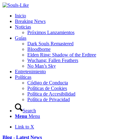
Inicio
Breaking News
Noticias
Próximos Lanzamientos
Guías
Dark Souls Remastered
Bloodborne
Elden Ring: Shadow of the Erdtree
Wuchang: Fallen Feathers
No Man’s Sky
Entretenimiento
Políticas
Código de Conducta
Políticas de Cookies
Política de Accesibilidad
Política de Privacidad
Search
Menu
Menu
Link to X
Blog - Latest News