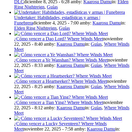
DLC
diciembre 8, 2025 - 6:28 am
by:
Kaarosu Damu
in:
Elden
Ring Nightreign
,
Guías
Undertaker: Habilidades, estadísticas y armas |
Funebrera
diciembre 4, 2025 - 7:00 am
by:
Kaarosu Damu
in:
Elden Ring Nightreign
,
Guías
¿Cómo vencer a Dao Lord? Where Winds Meet
noviembre
22, 2025 - 8:40 am
by:
Kaarosu Damu
in:
Guías
,
Where Winds
Meet
¿Cómo vencer a Ye Wanshan? Where Winds Meet
noviembre
22, 2025 - 8:33 am
by:
Kaarosu Damu
in:
Guías
,
Where Winds
Meet
¿Cómo vencer a Heartseeker? Where Winds Meet
noviembre
22, 2025 - 8:25 am
by:
Kaarosu Damu
in:
Guías
,
Where Winds
Meet
¿Cómo vencer a Tian Ying? Where Winds Meet
noviembre
22, 2025 - 8:12 am
by:
Kaarosu Damu
in:
Guías
,
Where Winds
Meet
¿Cómo vencer a Lucky Seventeen? Where Winds
Meet
noviembre 22, 2025 - 7:58 am
by:
Kaarosu Damu
in: