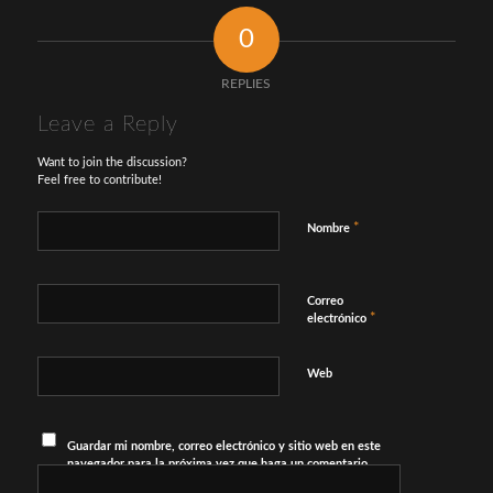
0
REPLIES
Leave a Reply
Want to join the discussion?
Feel free to contribute!
*
Nombre
Correo
*
electrónico
Web
Guardar mi nombre, correo electrónico y sitio web en este
navegador para la próxima vez que haga un comentario.