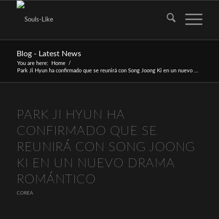
Blog - Latest News
You are here:
Home
/
Park Ji Hyun ha confirmado que se reunirá con Song Joong Ki en un nuevo ...
PARK JI HYUN HA
CONFIRMADO QUE SE
REUNIRÁ CON SONG JOONG
KI EN UN NUEVO DRAMA
ROMÁNTICO
COREA