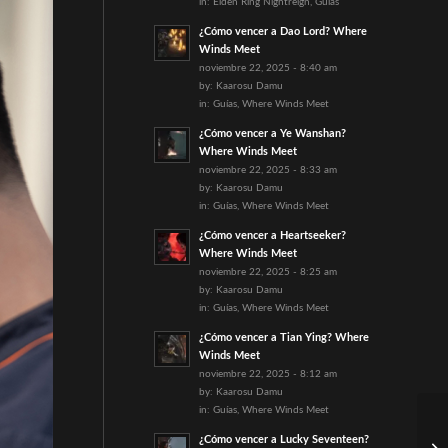
in:
Elden Ring Nightreign
,
Guías
¿Cómo vencer a Dao Lord? Where
Winds Meet
noviembre 22, 2025 - 8:40 am
by:
Kaarosu Damu
in:
Guías
,
Where Winds Meet
¿Cómo vencer a Ye Wanshan?
Where Winds Meet
noviembre 22, 2025 - 8:33 am
by:
Kaarosu Damu
in:
Guías
,
Where Winds Meet
¿Cómo vencer a Heartseeker?
Where Winds Meet
noviembre 22, 2025 - 8:25 am
by:
Kaarosu Damu
in:
Guías
,
Where Winds Meet
¿Cómo vencer a Tian Ying? Where
Winds Meet
noviembre 22, 2025 - 8:12 am
by:
Kaarosu Damu
in:
Guías
,
Where Winds Meet
¿Cómo vencer a Lucky Seventeen?