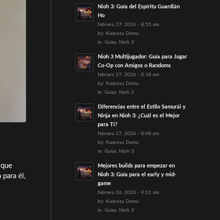
Nioh 3: Guía del Espíritu Guardián
Ho
febrero 27, 2026 - 8:55 am
by:
Kaarosu Damu
in:
Guías
,
Nioh 3
Nioh 3 Multijugador: Guía para Jugar
Co-Op con Amigos o Randoms
febrero 27, 2026 - 8:18 am
by:
Kaarosu Damu
in:
Guías
,
Nioh 3
Diferencias entre el Estilo Samurái y
Ninja en Nioh 3: ¿Cuál es el Mejor
para Ti?
febrero 27, 2026 - 8:08 am
by:
Kaarosu Damu
in:
Guías
,
Nioh 3
 que
Mejores builds para empezar en
Nioh 3: Guía para el early y mid-
 para él,
game
febrero 26, 2026 - 9:51 am
by:
Kaarosu Damu
in:
Guías
,
Nioh 3