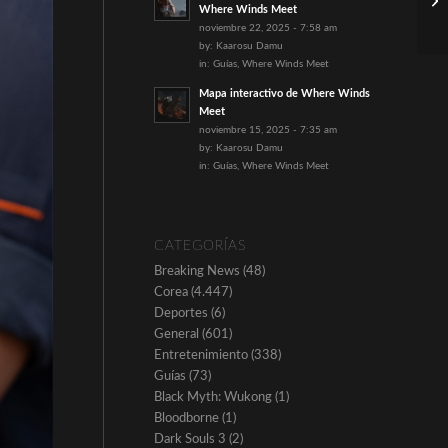
Where Winds Meet
noviembre 22, 2025 - 7:58 am
by:
Kaarosu Damu
in:
Guías
,
Where Winds Meet
Mapa interactivo de Where Winds
Meet
noviembre 15, 2025 - 7:35 am
by:
Kaarosu Damu
in:
Guías
,
Where Winds Meet
CATEGORÍAS
Breaking News
(48)
Corea
(4.447)
Deportes
(6)
General
(601)
Entretenimiento
(338)
Guías
(73)
Black Myth: Wukong
(1)
Bloodborne
(1)
Dark Souls 3
(2)