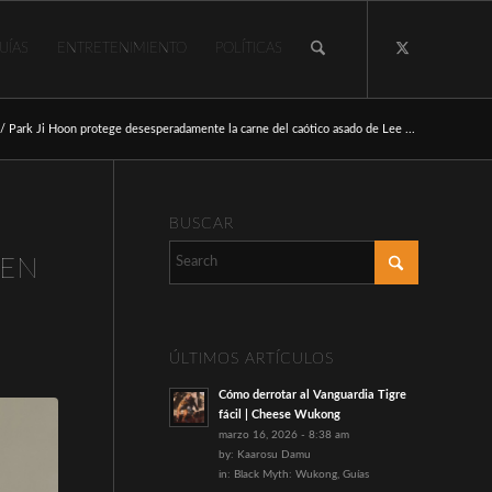
UÍAS
ENTRETENIMIENTO
POLÍTICAS
/
Park Ji Hoon protege desesperadamente la carne del caótico asado de Lee ...
BUSCAR
HEN
ÚLTIMOS ARTÍCULOS
Cómo derrotar al Vanguardia Tigre
fácil | Cheese Wukong
marzo 16, 2026 - 8:38 am
by:
Kaarosu Damu
in:
Black Myth: Wukong
,
Guías