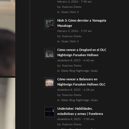
febrero 6, 2026 - 7:40 am
by:
Kaarosu Damu
in:
Guías
,
Nioh 3
Nioh 3: Cómo derrotar a Yamagata
Masakage
febrero 3, 2026 - 5:59 am
by:
Kaarosu Damu
in:
Guías
,
Nioh 3
Cómo vencer a Dreglord en el DLC
Nightreign Forsaken Hollows
diciembre 8, 2025 - 6:40 am
by:
Kaarosu Damu
in:
Elden Ring Nightreign
,
Guías
Cómo vencer a Balancers en
Nightreign Forsaken Hollows DLC
diciembre 8, 2025 - 6:28 am
by:
Kaarosu Damu
in:
Elden Ring Nightreign
,
Guías
Undertaker: Habilidades,
estadísticas y armas | Funebrera
diciembre 4, 2025 - 7:00 am
by:
Kaarosu Damu