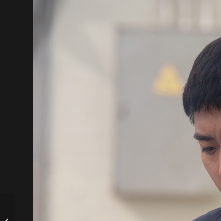
ATEEZ encabezará BST