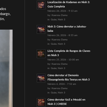
Localización de Kodamas en Nioh 3:
Guía Completa
ados
febrero 26, 2026 - 9:13 am
mbargo,
by:
Kaarosu Damu
ón,
in:
Guías
,
Nioh 3
Nioh 3: Cómo derrotar a Jakotsu-
baba
febrero 26, 2026 - 8:55 am
by:
Kaarosu Damu
in:
Guías
,
Nioh 3
Lista Completa de Rangos de Clanes
en Nioh 3
febrero 25, 2026 - 10:00 am
by:
Kaarosu Damu
in:
Guías
,
Nioh 3
Cómo derrotar al Demonio
Filosangriento Río Tenryu en Nioh 3
febrero 6, 2026 - 7:52 am
by:
Kaarosu Damu
in:
Guías
,
Nioh 3
Cómo derrotar fácil a Mezuki en
Nioh 3 | CHEESE