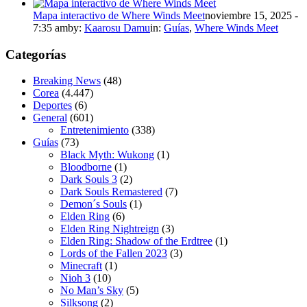
Mapa interactivo de Where Winds Meet
noviembre 15, 2025 -
7:35 am
by:
Kaarosu Damu
in:
Guías
,
Where Winds Meet
Categorías
Breaking News
(48)
Corea
(4.447)
Deportes
(6)
General
(601)
Entretenimiento
(338)
Guías
(73)
Black Myth: Wukong
(1)
Bloodborne
(1)
Dark Souls 3
(2)
Dark Souls Remastered
(7)
Demon´s Souls
(1)
Elden Ring
(6)
Elden Ring Nightreign
(3)
Elden Ring: Shadow of the Erdtree
(1)
Lords of the Fallen 2023
(3)
Minecraft
(1)
Nioh 3
(10)
No Man’s Sky
(5)
Silksong
(2)