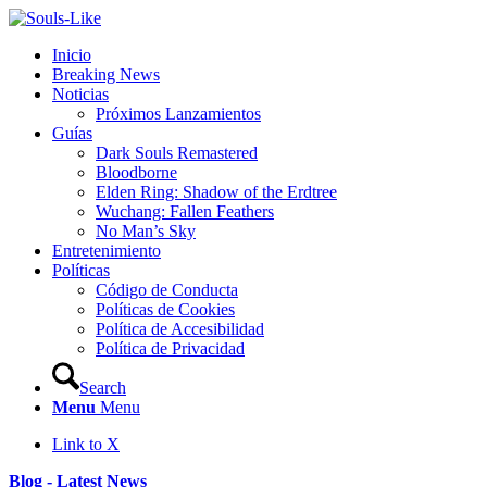
Inicio
Breaking News
Noticias
Próximos Lanzamientos
Guías
Dark Souls Remastered
Bloodborne
Elden Ring: Shadow of the Erdtree
Wuchang: Fallen Feathers
No Man’s Sky
Entretenimiento
Políticas
Código de Conducta
Políticas de Cookies
Política de Accesibilidad
Política de Privacidad
Search
Menu
Menu
Link to X
Blog - Latest News