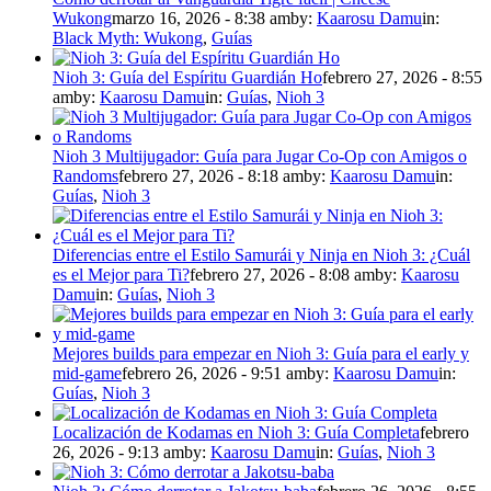
Wukong
marzo 16, 2026 - 8:38 am
by:
Kaarosu Damu
in:
Black Myth: Wukong
,
Guías
Nioh 3: Guía del Espíritu Guardián Ho
febrero 27, 2026 - 8:55
am
by:
Kaarosu Damu
in:
Guías
,
Nioh 3
Nioh 3 Multijugador: Guía para Jugar Co-Op con Amigos o
Randoms
febrero 27, 2026 - 8:18 am
by:
Kaarosu Damu
in:
Guías
,
Nioh 3
Diferencias entre el Estilo Samurái y Ninja en Nioh 3: ¿Cuál
es el Mejor para Ti?
febrero 27, 2026 - 8:08 am
by:
Kaarosu
Damu
in:
Guías
,
Nioh 3
Mejores builds para empezar en Nioh 3: Guía para el early y
mid-game
febrero 26, 2026 - 9:51 am
by:
Kaarosu Damu
in:
Guías
,
Nioh 3
Localización de Kodamas en Nioh 3: Guía Completa
febrero
26, 2026 - 9:13 am
by:
Kaarosu Damu
in:
Guías
,
Nioh 3