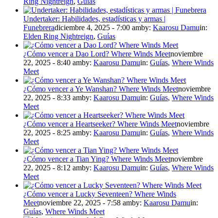
Ring Nightreign
,
Guías
Undertaker: Habilidades, estadísticas y armas |
Funebrera
diciembre 4, 2025 - 7:00 am
by:
Kaarosu Damu
in:
Elden Ring Nightreign
,
Guías
¿Cómo vencer a Dao Lord? Where Winds Meet
noviembre
22, 2025 - 8:40 am
by:
Kaarosu Damu
in:
Guías
,
Where Winds
Meet
¿Cómo vencer a Ye Wanshan? Where Winds Meet
noviembre
22, 2025 - 8:33 am
by:
Kaarosu Damu
in:
Guías
,
Where Winds
Meet
¿Cómo vencer a Heartseeker? Where Winds Meet
noviembre
22, 2025 - 8:25 am
by:
Kaarosu Damu
in:
Guías
,
Where Winds
Meet
¿Cómo vencer a Tian Ying? Where Winds Meet
noviembre
22, 2025 - 8:12 am
by:
Kaarosu Damu
in:
Guías
,
Where Winds
Meet
¿Cómo vencer a Lucky Seventeen? Where Winds
Meet
noviembre 22, 2025 - 7:58 am
by:
Kaarosu Damu
in:
Guías
,
Where Winds Meet