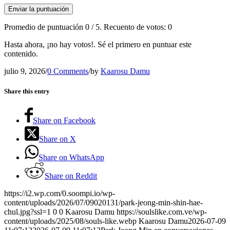
Enviar la puntuación
Promedio de puntuación
0
/ 5. Recuento de votos:
0
Hasta ahora, ¡no hay votos!. Sé el primero en puntuar este
contenido.
julio 9, 2026
/
0 Comments
/
by
Kaarosu Damu
Share this entry
Share on Facebook
Share on X
Share on WhatsApp
Share on Reddit
https://i2.wp.com/0.soompi.io/wp-
content/uploads/2026/07/09020131/park-jeong-min-shin-hae-
chul.jpg?ssl=1
0
0
Kaarosu Damu
https://soulslike.com.ve/wp-
content/uploads/2025/08/souls-like.webp
Kaarosu Damu
2026-07-09