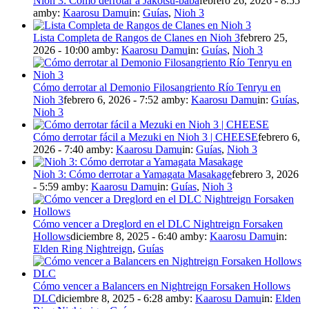
Nioh 3: Cómo derrotar a Jakotsu-baba
febrero 26, 2026 - 8:55
am
by:
Kaarosu Damu
in:
Guías
,
Nioh 3
Lista Completa de Rangos de Clanes en Nioh 3
febrero 25,
2026 - 10:00 am
by:
Kaarosu Damu
in:
Guías
,
Nioh 3
Cómo derrotar al Demonio Filosangriento Río Tenryu en
Nioh 3
febrero 6, 2026 - 7:52 am
by:
Kaarosu Damu
in:
Guías
,
Nioh 3
Cómo derrotar fácil a Mezuki en Nioh 3 | CHEESE
febrero 6,
2026 - 7:40 am
by:
Kaarosu Damu
in:
Guías
,
Nioh 3
Nioh 3: Cómo derrotar a Yamagata Masakage
febrero 3, 2026
- 5:59 am
by:
Kaarosu Damu
in:
Guías
,
Nioh 3
Cómo vencer a Dreglord en el DLC Nightreign Forsaken
Hollows
diciembre 8, 2025 - 6:40 am
by:
Kaarosu Damu
in:
Elden Ring Nightreign
,
Guías
Cómo vencer a Balancers en Nightreign Forsaken Hollows
DLC
diciembre 8, 2025 - 6:28 am
by:
Kaarosu Damu
in:
Elden