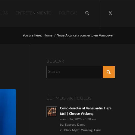
UÍAS
ENTRETENIMIENTO
POLÍTICAS
You are here:
Home
/
NouerA cancela concierto en Vancouver
BUSCAR
ÚLTIMOS ARTÍCULOS
Cómo derrotar al Vanguardia Tigre
fácil | Cheese Wukong
marzo 16, 2026 - 8:38 am
by:
Kaarosu Damu
in:
Black Myth: Wukong
,
Guías