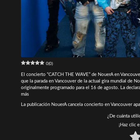
0
(
0
)
El concierto “CATCH THE WAVE” de NouerA en Vancouver h
que la parada en Vancouver de la actual gira mundial de 
originalmente programado para el 16 de agosto. La decla
NouerA
más
cancela
La publicación NouerA cancela concierto en Vancouver ap
concierto
en
¿De cuánta util
Vancouver
¡Haz clic 