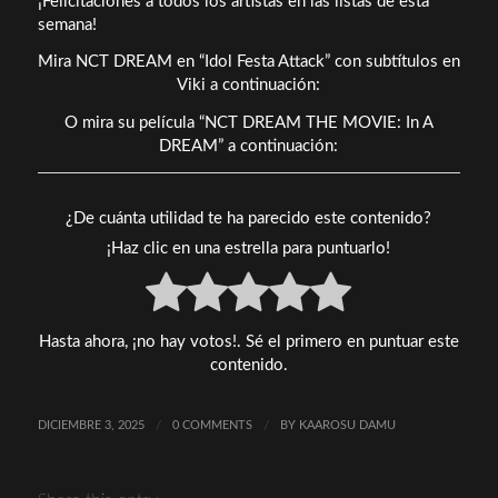
¡Felicitaciones a todos los artistas en las listas de esta
semana!
Mira NCT DREAM en “Idol Festa Attack” con subtítulos en
Viki a continuación:
O mira su película “NCT DREAM THE MOVIE: In A
DREAM” a continuación:
¿De cuánta utilidad te ha parecido este contenido?
¡Haz clic en una estrella para puntuarlo!
Hasta ahora, ¡no hay votos!. Sé el primero en puntuar este
contenido.
DICIEMBRE 3, 2025
/
0 COMMENTS
/
BY
KAAROSU DAMU