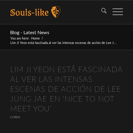
Blog - Latest News
You are here:
Home
/
Lim Ji Yeon está fascinada al ver las intensas escenas de acción de Lee J...
LIM JI YEON ESTÁ FASCINADA
AL VER LAS INTENSAS
ESCENAS DE ACCIÓN DE LEE
JUNG JAE EN ‘NICE TO NOT
MEET YOU’
COREA