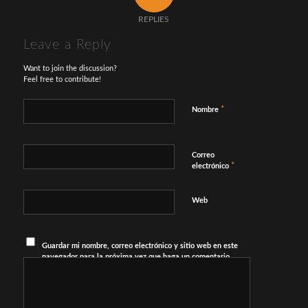
REPLIES
Leave a Reply
Want to join the discussion?
Feel free to contribute!
*
Nombre
Correo
*
electrónico
Web
Guardar mi nombre, correo electrónico y sitio web en este
navegador para la próxima vez que haga un comentario.