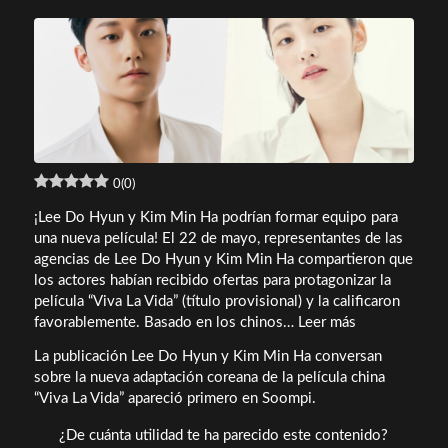
0
(
0
)
¡Lee Do Hyun y Kim Min Ha podrían formar equipo para
una nueva película! El 22 de mayo, representantes de las
agencias de Lee Do Hyun y Kim Min Ha compartieron que
los actores habían recibido ofertas para protagonizar la
película “Viva La Vida” (título provisional) y la calificaron
Lee
favorablemente. Basado en los chinos… Leer más
Do
La publicación Lee Do Hyun y Kim Min Ha conversan
Hyun
sobre la nueva adaptación coreana de la película china
y
“Viva La Vida” apareció primero en Soompi.
Kim
Min
¿De cuánta utilidad te ha parecido este contenido?
Ha