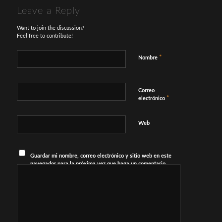
Leave a Reply
Want to join the discussion?
Feel free to contribute!
*
Nombre
Correo
*
electrónico
Web
Guardar mi nombre, correo electrónico y sitio web en este
navegador para la próxima vez que haga un comentario.