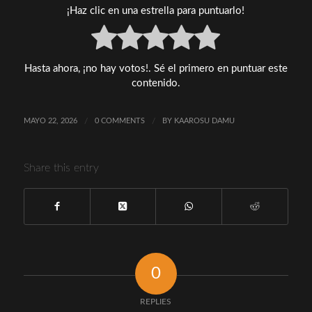
¡Haz clic en una estrella para puntuarlo!
en
conversacion
para
la
Hasta ahora, ¡no hay votos!. Sé el primero en puntuar este
nueva
contenido.
adaptación
coreana
de
MAYO 22, 2026
/
0 COMMENTS
/
BY
KAAROSU DAMU
la
película
china
Share this entry
‘Viva
La
Vida’
0
REPLIES