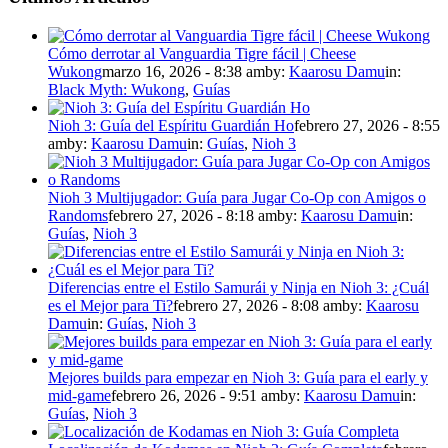
Cómo derrotar al Vanguardia Tigre fácil | Cheese
Wukong
marzo 16, 2026 - 8:38 am
by:
Kaarosu Damu
in:
Black Myth: Wukong
,
Guías
Nioh 3: Guía del Espíritu Guardián Ho
febrero 27, 2026 - 8:55
am
by:
Kaarosu Damu
in:
Guías
,
Nioh 3
Nioh 3 Multijugador: Guía para Jugar Co-Op con Amigos o
Randoms
febrero 27, 2026 - 8:18 am
by:
Kaarosu Damu
in:
Guías
,
Nioh 3
Diferencias entre el Estilo Samurái y Ninja en Nioh 3: ¿Cuál
es el Mejor para Ti?
febrero 27, 2026 - 8:08 am
by:
Kaarosu
Damu
in:
Guías
,
Nioh 3
Mejores builds para empezar en Nioh 3: Guía para el early y
mid-game
febrero 26, 2026 - 9:51 am
by:
Kaarosu Damu
in:
Guías
,
Nioh 3