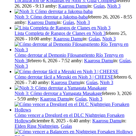
Localización de Kodamas en Nioh 3: Guía Completa
febrero
26, 2026 - 9:13 am
by:
Kaarosu Damu
in:
Guías
,
Nioh 3
Nioh 3: Cómo derrotar a Jakotsu-baba
febrero 26, 2026 - 8:55
am
by:
Kaarosu Damu
in:
Guías
,
Nioh 3
Lista Completa de Rangos de Clanes en Nioh 3
febrero 25,
2026 - 10:00 am
by:
Kaarosu Damu
in:
Guías
,
Nioh 3
Cómo derrotar al Demonio Filosangriento Río Tenryu en
Nioh 3
febrero 6, 2026 - 7:52 am
by:
Kaarosu Damu
in:
Guías
,
Nioh 3
Cómo derrotar fácil a Mezuki en Nioh 3 | CHEESE
febrero 6,
2026 - 7:40 am
by:
Kaarosu Damu
in:
Guías
,
Nioh 3
Nioh 3: Cómo derrotar a Yamagata Masakage
febrero 3, 2026
- 5:59 am
by:
Kaarosu Damu
in:
Guías
,
Nioh 3
Cómo vencer a Dreglord en el DLC Nightreign Forsaken
Hollows
diciembre 8, 2025 - 6:40 am
by:
Kaarosu Damu
in:
Elden Ring Nightreign
,
Guías