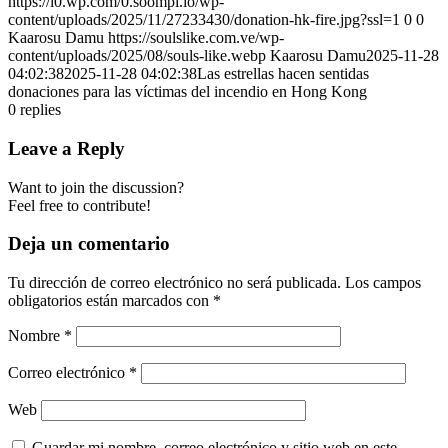
https://i0.wp.com/0.soompi.io/wp-
content/uploads/2025/11/27233430/donation-hk-fire.jpg?ssl=1
0
0
Kaarosu Damu
https://soulslike.com.ve/wp-
content/uploads/2025/08/souls-like.webp
Kaarosu Damu
2025-11-28
04:02:38
2025-11-28 04:02:38
Las estrellas hacen sentidas
donaciones para las víctimas del incendio en Hong Kong
0
replies
Leave a Reply
Want to join the discussion?
Feel free to contribute!
Deja un comentario
Tu dirección de correo electrónico no será publicada.
Los campos
obligatorios están marcados con
*
Nombre
*
Correo electrónico
*
Web
Guardar mi nombre, correo electrónico y sitio web en este