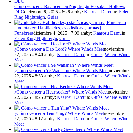
Cómo vencer a Balancers en Nightreign Forsaken Hollows
DLC
diciembre 8, 2025 - 6:28 am
by:
Kaarosu Damu
in:
Elden
Ring Nightreign
,
Guías
Undertaker: Habilidades, estadísticas y armas |
Funebrera
diciembre 4, 2025 - 7:00 am
by:
Kaarosu Damu
in:
Elden Ring Nightreign
,
Guías
¿Cómo vencer a Dao Lord? Where Winds Meet
noviembre
22, 2025 - 8:40 am
by:
Kaarosu Damu
in:
Guías
,
Where Winds
Meet
¿Cómo vencer a Ye Wanshan? Where Winds Meet
noviembre
22, 2025 - 8:33 am
by:
Kaarosu Damu
in:
Guías
,
Where Winds
Meet
¿Cómo vencer a Heartseeker? Where Winds Meet
noviembre
22, 2025 - 8:25 am
by:
Kaarosu Damu
in:
Guías
,
Where Winds
Meet
¿Cómo vencer a Tian Ying? Where Winds Meet
noviembre
22, 2025 - 8:12 am
by:
Kaarosu Damu
in:
Guías
,
Where Winds
Meet