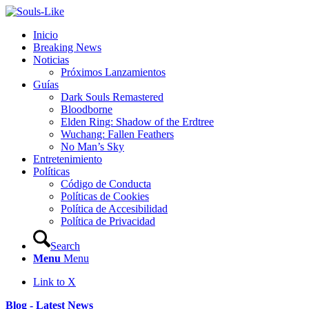
Inicio
Breaking News
Noticias
Próximos Lanzamientos
Guías
Dark Souls Remastered
Bloodborne
Elden Ring: Shadow of the Erdtree
Wuchang: Fallen Feathers
No Man’s Sky
Entretenimiento
Políticas
Código de Conducta
Políticas de Cookies
Política de Accesibilidad
Política de Privacidad
Search
Menu
Menu
Link to X
Blog - Latest News