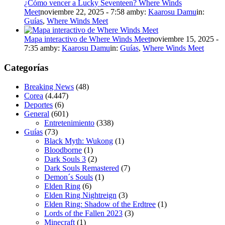
¿Cómo vencer a Lucky Seventeen? Where Winds
Meet
noviembre 22, 2025 - 7:58 am
by:
Kaarosu Damu
in:
Guías
,
Where Winds Meet
Mapa interactivo de Where Winds Meet
noviembre 15, 2025 -
7:35 am
by:
Kaarosu Damu
in:
Guías
,
Where Winds Meet
Categorías
Breaking News
(48)
Corea
(4.447)
Deportes
(6)
General
(601)
Entretenimiento
(338)
Guías
(73)
Black Myth: Wukong
(1)
Bloodborne
(1)
Dark Souls 3
(2)
Dark Souls Remastered
(7)
Demon´s Souls
(1)
Elden Ring
(6)
Elden Ring Nightreign
(3)
Elden Ring: Shadow of the Erdtree
(1)
Lords of the Fallen 2023
(3)
Minecraft
(1)