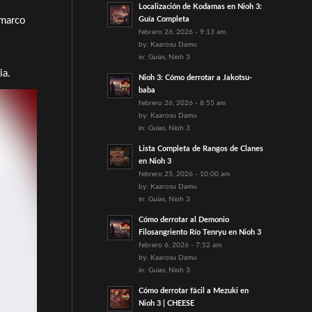
Localización de Kodamas en Nioh 3:
 marco
Guía Completa
febrero 26, 2026 - 9:13 am
by:
Kaarosu Damu
in:
Guías
,
Nioh 3
ia.
Nioh 3: Cómo derrotar a Jakotsu-
baba
febrero 26, 2026 - 8:55 am
by:
Kaarosu Damu
in:
Guías
,
Nioh 3
Lista Completa de Rangos de Clanes
en Nioh 3
febrero 25, 2026 - 10:00 am
by:
Kaarosu Damu
in:
Guías
,
Nioh 3
Cómo derrotar al Demonio
Filosangriento Río Tenryu en Nioh 3
febrero 6, 2026 - 7:52 am
by:
Kaarosu Damu
in:
Guías
,
Nioh 3
Cómo derrotar fácil a Mezuki en
Nioh 3 | CHEESE