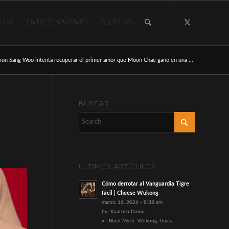
UÍAS
ENTRETENIMIENTO
POLÍTICAS
on Sang Woo intenta recuperar el primer amor que Moon Chae ganó en una ...
BUSCAR
ÚLTIMOS ARTÍCULOS
Cómo derrotar al Vanguardia Tigre
fácil | Cheese Wukong
marzo 16, 2026 - 8:38 am
by:
Kaarosu Damu
in:
Black Myth: Wukong
,
Guías