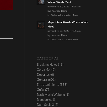
Where Winds Meet
noviembre 22, 2025 - 7:58 am
by:
Kaarosu Damu
in:
Guías
,
Where Winds Meet
Mapa interactivo de Where Winds
Meet
noviembre 15, 2025 - 7:35 am
by:
Kaarosu Damu
in:
Guías
,
Where Winds Meet
CATEGORÍAS
Breaking News
(48)
Corea
(4.447)
Deportes
(6)
General
(601)
Entretenimiento
(338)
Guías
(73)
Black Myth: Wukong
(1)
Bloodborne
(1)
Dark Souls 3
(2)