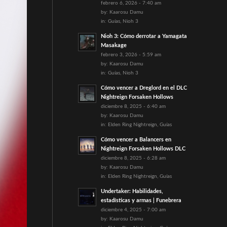
febrero 6, 2026 - 7:40 am
by:
Kaarosu Damu
in:
Guías
,
Nioh 3
Nioh 3: Cómo derrotar a Yamagata
Masakage
febrero 3, 2026 - 5:59 am
by:
Kaarosu Damu
in:
Guías
,
Nioh 3
Cómo vencer a Dreglord en el DLC
Nightreign Forsaken Hollows
diciembre 8, 2025 - 6:40 am
by:
Kaarosu Damu
in:
Elden Ring Nightreign
,
Guías
Cómo vencer a Balancers en
Nightreign Forsaken Hollows DLC
diciembre 8, 2025 - 6:28 am
by:
Kaarosu Damu
in:
Elden Ring Nightreign
,
Guías
Undertaker: Habilidades,
estadísticas y armas | Funebrera
diciembre 4, 2025 - 7:00 am
by:
Kaarosu Damu