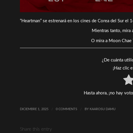
“Heartman” se estrenará en los cines de Corea del Sur el 
Mientras tanto, mira
O mira a Moon Chae W
¿De cuánta util
¡Haz clic 
Hasta ahora, ¡no hay voto
DICIEMBRE 1, 2025
/
0 COMMENTS
/
BY
KAAROSU DAMU
Share this entry