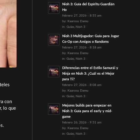
Nioh 3: Guía del Espíritu Guardián
Ho
febrero 27, 2026 - 8:55 am
by:
Kaarosu Damu
in:
Guías
,
Nioh 3
Nioh 3 Multijugador: Guía para Jugar
Co-Op con Amigos o Randoms
febrero 27, 2026 - 8:18 am
by:
Kaarosu Damu
in:
Guías
,
Nioh 3
Diferencias entre el Estilo Samurái y
Ninja en Nioh 3: ¿Cuál es el Mejor
para Ti?
teles
febrero 27, 2026 - 8:08 am
by:
Kaarosu Damu
in:
Guías
,
Nioh 3
ra con
Mejores builds para empezar en
, lo que
Nioh 3: Guía para el early y mid-
game
febrero 26, 2026 - 9:51 am
s.
by:
Kaarosu Damu
in:
Guías
,
Nioh 3