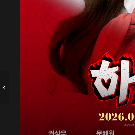
Eum Moon Suk será el
próximo villano de ‘Taxi
Driver 3’