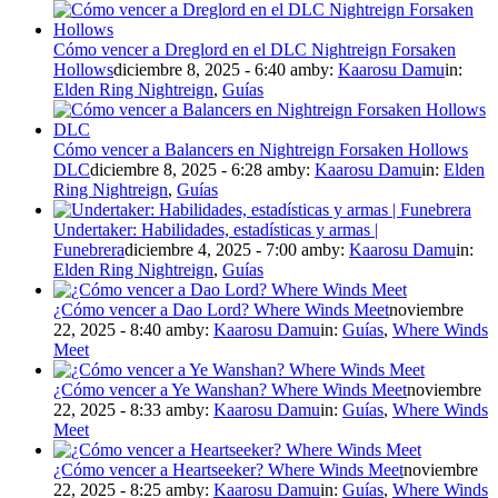
Cómo vencer a Dreglord en el DLC Nightreign Forsaken
Hollows
diciembre 8, 2025 - 6:40 am
by:
Kaarosu Damu
in:
Elden Ring Nightreign
,
Guías
Cómo vencer a Balancers en Nightreign Forsaken Hollows
DLC
diciembre 8, 2025 - 6:28 am
by:
Kaarosu Damu
in:
Elden
Ring Nightreign
,
Guías
Undertaker: Habilidades, estadísticas y armas |
Funebrera
diciembre 4, 2025 - 7:00 am
by:
Kaarosu Damu
in:
Elden Ring Nightreign
,
Guías
¿Cómo vencer a Dao Lord? Where Winds Meet
noviembre
22, 2025 - 8:40 am
by:
Kaarosu Damu
in:
Guías
,
Where Winds
Meet
¿Cómo vencer a Ye Wanshan? Where Winds Meet
noviembre
22, 2025 - 8:33 am
by:
Kaarosu Damu
in:
Guías
,
Where Winds
Meet
¿Cómo vencer a Heartseeker? Where Winds Meet
noviembre
22, 2025 - 8:25 am
by:
Kaarosu Damu
in:
Guías
,
Where Winds