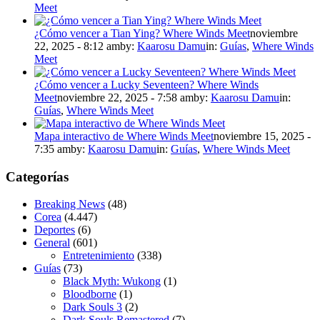
Meet
¿Cómo vencer a Tian Ying? Where Winds Meet
noviembre
22, 2025 - 8:12 am
by:
Kaarosu Damu
in:
Guías
,
Where Winds
Meet
¿Cómo vencer a Lucky Seventeen? Where Winds
Meet
noviembre 22, 2025 - 7:58 am
by:
Kaarosu Damu
in:
Guías
,
Where Winds Meet
Mapa interactivo de Where Winds Meet
noviembre 15, 2025 -
7:35 am
by:
Kaarosu Damu
in:
Guías
,
Where Winds Meet
Categorías
Breaking News
(48)
Corea
(4.447)
Deportes
(6)
General
(601)
Entretenimiento
(338)
Guías
(73)
Black Myth: Wukong
(1)
Bloodborne
(1)
Dark Souls 3
(2)
Dark Souls Remastered
(7)