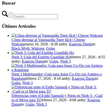
Buscar
Últimos Artículos
Cómo derrotar al Vanguardia Tigre fácil | Cheese
Wukong
marzo 16, 2026 - 8:38 am
by:
Kaarosu Damu
in:
Black Myth: Wukong
,
Guías
Nioh 3: Guía del Espíritu Guardián Ho
febrero 27, 2026 - 8:55
am
by:
Kaarosu Damu
in:
Guías
,
Nioh 3
Nioh 3 Multijugador: Guía para Jugar Co-Op con Amigos o
Randoms
febrero 27, 2026 - 8:18 am
by:
Kaarosu Damu
in:
Guías
,
Nioh 3
Diferencias entre el Estilo Samurái y Ninja en Nioh 3: ¿Cuál
es el Mejor para Ti?
febrero 27, 2026 - 8:08 am
by:
Kaarosu
Damu
in:
Guías
,
Nioh 3