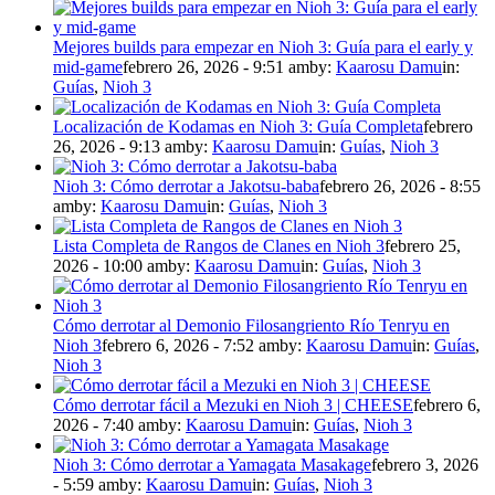
Mejores builds para empezar en Nioh 3: Guía para el early y
mid-game
febrero 26, 2026 - 9:51 am
by:
Kaarosu Damu
in:
Guías
,
Nioh 3
Localización de Kodamas en Nioh 3: Guía Completa
febrero
26, 2026 - 9:13 am
by:
Kaarosu Damu
in:
Guías
,
Nioh 3
Nioh 3: Cómo derrotar a Jakotsu-baba
febrero 26, 2026 - 8:55
am
by:
Kaarosu Damu
in:
Guías
,
Nioh 3
Lista Completa de Rangos de Clanes en Nioh 3
febrero 25,
2026 - 10:00 am
by:
Kaarosu Damu
in:
Guías
,
Nioh 3
Cómo derrotar al Demonio Filosangriento Río Tenryu en
Nioh 3
febrero 6, 2026 - 7:52 am
by:
Kaarosu Damu
in:
Guías
,
Nioh 3
Cómo derrotar fácil a Mezuki en Nioh 3 | CHEESE
febrero 6,
2026 - 7:40 am
by:
Kaarosu Damu
in:
Guías
,
Nioh 3
Nioh 3: Cómo derrotar a Yamagata Masakage
febrero 3, 2026
- 5:59 am
by:
Kaarosu Damu
in:
Guías
,
Nioh 3