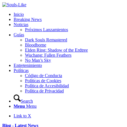
Inicio
Breaking News
Noticias
Próximos Lanzamientos
Guías
Dark Souls Remastered
Bloodborne
Elden Ring: Shadow of the Erdtree
Wuchang: Fallen Feathers
No Man’s Sky
Entretenimiento
Políticas
Código de Conducta
Políticas de Cookies
Política de Accesibilidad
Política de Privacidad
Search
Menu
Menu
Link to X
Blog - Latest News