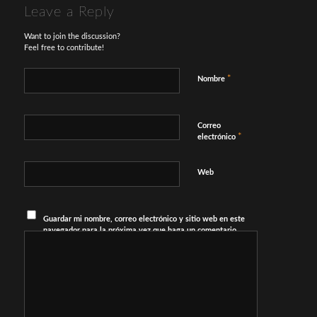
Leave a Reply
Want to join the discussion?
Feel free to contribute!
*
Nombre
Correo
*
electrónico
Web
Guardar mi nombre, correo electrónico y sitio web en este
navegador para la próxima vez que haga un comentario.