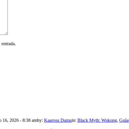
 entrada.
 16, 2026 - 8:38 am
by:
Kaarosu Damu
in:
Black Myth: Wukong
,
Guía