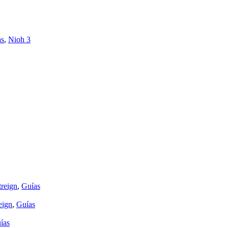
as
,
Nioh 3
reign
,
Guías
eign
,
Guías
ías