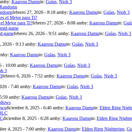
 am
by:
Kaarosu Damu
in:
Guías
,
Nioh 3
andoms
febrero 27, 2026 - 8:18 am
by:
Kaarosu Damu
in:
Guías
,
Nioh 3
 el Mejor para Ti?
febrero 27, 2026 - 8:08 am
by:
Kaarosu Damu
in:
Guí
mid-game
febrero 26, 2026 - 9:51 am
by:
Kaarosu Damu
in:
Guías
,
Nioh 3
, 2026 - 9:13 am
by:
Kaarosu Damu
in:
Guías
,
Nioh 3
am
by:
Kaarosu Damu
in:
Guías
,
Nioh 3
6 - 10:00 am
by:
Kaarosu Damu
in:
Guías
,
Nioh 3
 3
febrero 6, 2026 - 7:52 am
by:
Kaarosu Damu
in:
Guías
,
Nioh 3
2026 - 7:40 am
by:
Kaarosu Damu
in:
Guías
,
Nioh 3
 5:59 am
by:
Kaarosu Damu
in:
Guías
,
Nioh 3
ows
diciembre 8, 2025 - 6:40 am
by:
Kaarosu Damu
in:
Elden Ring Night
LC
diciembre 8, 2025 - 6:28 am
by:
Kaarosu Damu
in:
Elden Ring Nightr
bre 4, 2025 - 7:00 am
by:
Kaarosu Damu
in:
Elden Ring Nightreign
,
Gu