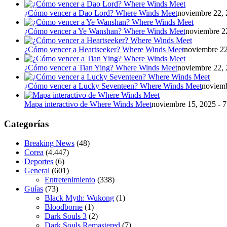
¿Cómo vencer a Dao Lord? Where Winds Meet
noviembre 22, 
¿Cómo vencer a Ye Wanshan? Where Winds Meet
noviembre 22
¿Cómo vencer a Heartseeker? Where Winds Meet
noviembre 22
¿Cómo vencer a Tian Ying? Where Winds Meet
noviembre 22, 
¿Cómo vencer a Lucky Seventeen? Where Winds Meet
noviemb
Mapa interactivo de Where Winds Meet
noviembre 15, 2025 - 
Categorías
Breaking News
(48)
Corea
(4.447)
Deportes
(6)
General
(601)
Entretenimiento
(338)
Guías
(73)
Black Myth: Wukong
(1)
Bloodborne
(1)
Dark Souls 3
(2)
Dark Souls Remastered
(7)