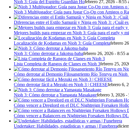
Nioh 3: Guía del Espíritu Guardián Ho
febrero 27, 2026 - 8:55
Nioh 3 Multijugador: Guía para Jugar Co-Op con Amigos o R
Diferencias entre el Estilo Samurái y Ninja en Nioh 3: ¿Cuál es
Mejores builds para empezar en Nioh 3: Guía para el early y 
Localización de Kodamas en Nioh 3: Guía Completa
febrero 26
Nioh 3: Cómo derrotar a Jakotsu-baba
febrero 26, 2026 - 8:55 
Lista Completa de Rangos de Clanes en Nioh 3
febrero 25, 202
Cómo derrotar al Demonio Filosangriento Río Tenryu en Nioh
Cómo derrotar fácil a Mezuki en Nioh 3 | CHEESE
febrero 6, 
Nioh 3: Cómo derrotar a Yamagata Masakage
febrero 3, 2026 -
Cómo vencer a Dreglord en el DLC Nightreign Forsaken Holl
Cómo vencer a Balancers en Nightreign Forsaken Hollows D
Undertaker: Habilidades, estadísticas y armas | Funebrera
diciem