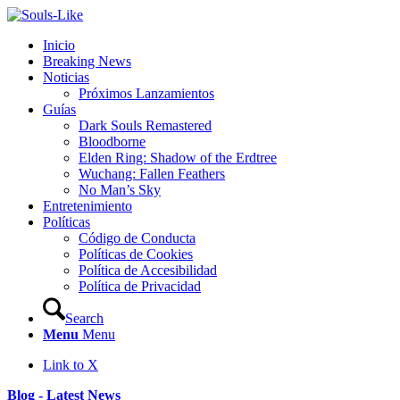
Inicio
Breaking News
Noticias
Próximos Lanzamientos
Guías
Dark Souls Remastered
Bloodborne
Elden Ring: Shadow of the Erdtree
Wuchang: Fallen Feathers
No Man’s Sky
Entretenimiento
Políticas
Código de Conducta
Políticas de Cookies
Política de Accesibilidad
Política de Privacidad
Search
Menu
Menu
Link to X
Blog - Latest News