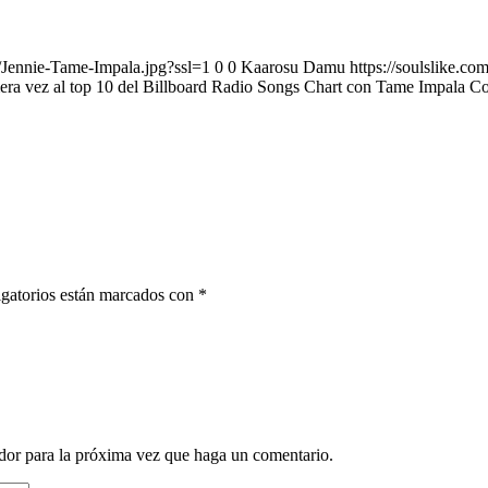
/Jennie-Tame-Impala.jpg?ssl=1
0
0
Kaarosu Damu
https://soulslike.c
mera vez al top 10 del Billboard Radio Songs Chart con Tame Impala C
gatorios están marcados con
*
ador para la próxima vez que haga un comentario.