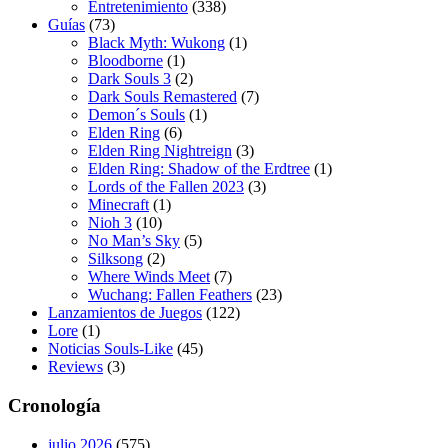
Entretenimiento
(338)
Guías
(73)
Black Myth: Wukong
(1)
Bloodborne
(1)
Dark Souls 3
(2)
Dark Souls Remastered
(7)
Demon´s Souls
(1)
Elden Ring
(6)
Elden Ring Nightreign
(3)
Elden Ring: Shadow of the Erdtree
(1)
Lords of the Fallen 2023
(3)
Minecraft
(1)
Nioh 3
(10)
No Man’s Sky
(5)
Silksong
(2)
Where Winds Meet
(7)
Wuchang: Fallen Feathers
(23)
Lanzamientos de Juegos
(122)
Lore
(1)
Noticias Souls-Like
(45)
Reviews
(3)
Cronología
julio 2026
(575)