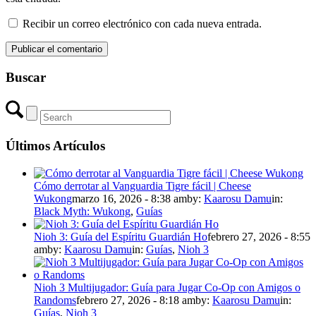
Recibir un correo electrónico con cada nueva entrada.
Buscar
Últimos Artículos
Cómo derrotar al Vanguardia Tigre fácil | Cheese
Wukong
marzo 16, 2026 - 8:38 am
by:
Kaarosu Damu
in:
Black Myth: Wukong
,
Guías
Nioh 3: Guía del Espíritu Guardián Ho
febrero 27, 2026 - 8:55
am
by:
Kaarosu Damu
in:
Guías
,
Nioh 3
Nioh 3 Multijugador: Guía para Jugar Co-Op con Amigos o
Randoms
febrero 27, 2026 - 8:18 am
by:
Kaarosu Damu
in:
Guías
,
Nioh 3