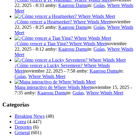
22, 2025 - 8:33 am
by:
Kaarosu Damu
in:
Guías
,
Where Winds
Meet
¿Cómo vencer a Heartseeker? Where Winds Meet
noviembre
22, 2025 - 8:25 am
by:
Kaarosu Damu
in:
Guías
,
Where Winds
Meet
¿Cómo vencer a Tian Ying? Where Winds Meet
noviembre
22, 2025 - 8:12 am
by:
Kaarosu Damu
in:
Guías
,
Where Winds
Meet
¿Cómo vencer a Lucky Seventeen? Where Winds
Meet
noviembre 22, 2025 - 7:58 am
by:
Kaarosu Damu
in:
Guías
,
Where Winds Meet
Mapa interactivo de Where Winds Meet
noviembre 15, 2025 -
7:35 am
by:
Kaarosu Damu
in:
Guías
,
Where Winds Meet
Categorías
Breaking News
(48)
Corea
(4.447)
Deportes
(6)
General
(601)