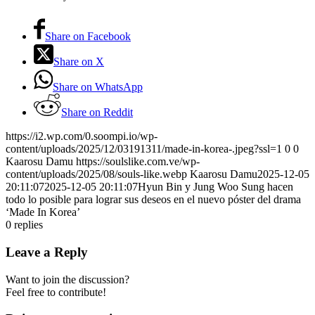
Share on Facebook
Share on X
Share on WhatsApp
Share on Reddit
https://i2.wp.com/0.soompi.io/wp-
content/uploads/2025/12/03191311/made-in-korea-.jpeg?ssl=1
0
0
Kaarosu Damu
https://soulslike.com.ve/wp-
content/uploads/2025/08/souls-like.webp
Kaarosu Damu
2025-12-05
20:11:07
2025-12-05 20:11:07
Hyun Bin y Jung Woo Sung hacen
todo lo posible para lograr sus deseos en el nuevo póster del drama
‘Made In Korea’
0
replies
Leave a Reply
Want to join the discussion?
Feel free to contribute!