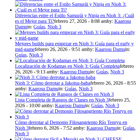
Diferencias entre el Estilo Samurái y Ninja en Nioh 3: ¿Cuál
es el Mejor para Ti?
febrero 27, 2026 - 8:08 am
by:
Kaarosu
Damu
in:
Guías
,
Nioh 3
Mejores builds para empezar en Nioh 3: Guía para el early y
mid-game
febrero 26, 2026 - 9:51 am
by:
Kaarosu Damu
in:
Guías
,
Nioh 3
Localización de Kodamas en Nioh 3: Guía Completa
febrero
26, 2026 - 9:13 am
by:
Kaarosu Damu
in:
Guías
,
Nioh 3
Nioh 3: Cómo derrotar a Jakotsu-baba
febrero 26, 2026 - 8:55
am
by:
Kaarosu Damu
in:
Guías
,
Nioh 3
Lista Completa de Rangos de Clanes en Nioh 3
febrero 25,
2026 - 10:00 am
by:
Kaarosu Damu
in:
Guías
,
Nioh 3
Cómo derrotar al Demonio Filosangriento Río Tenryu en
Nioh 3
febrero 6, 2026 - 7:52 am
by:
Kaarosu Damu
in:
Guías
,
Nioh 3