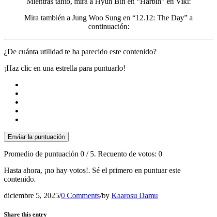
Mientras tanto, mira a Hyun Bin en “Harbin” en Viki:
Mira también a Jung Woo Sung en “12.12: The Day” a
continuación:
¿De cuánta utilidad te ha parecido este contenido?
¡Haz clic en una estrella para puntuarlo!
Enviar la puntuación
Promedio de puntuación
0
/ 5. Recuento de votos:
0
Hasta ahora, ¡no hay votos!. Sé el primero en puntuar este
contenido.
diciembre 5, 2025
/
0 Comments
/
by
Kaarosu Damu
Share this entry