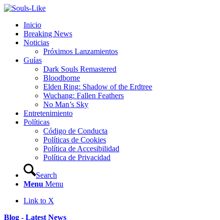
Inicio
Breaking News
Noticias
Próximos Lanzamientos
Guías
Dark Souls Remastered
Bloodborne
Elden Ring: Shadow of the Erdtree
Wuchang: Fallen Feathers
No Man’s Sky
Entretenimiento
Políticas
Código de Conducta
Políticas de Cookies
Política de Accesibilidad
Política de Privacidad
Search
Menu
Menu
Link to X
Blog - Latest News