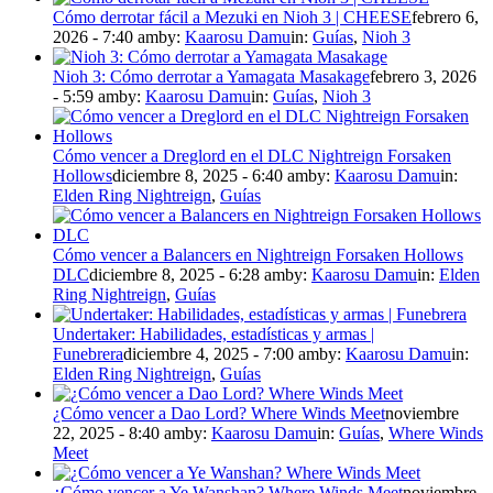
Cómo derrotar fácil a Mezuki en Nioh 3 | CHEESE
febrero 6,
2026 - 7:40 am
by:
Kaarosu Damu
in:
Guías
,
Nioh 3
Nioh 3: Cómo derrotar a Yamagata Masakage
febrero 3, 2026
- 5:59 am
by:
Kaarosu Damu
in:
Guías
,
Nioh 3
Cómo vencer a Dreglord en el DLC Nightreign Forsaken
Hollows
diciembre 8, 2025 - 6:40 am
by:
Kaarosu Damu
in:
Elden Ring Nightreign
,
Guías
Cómo vencer a Balancers en Nightreign Forsaken Hollows
DLC
diciembre 8, 2025 - 6:28 am
by:
Kaarosu Damu
in:
Elden
Ring Nightreign
,
Guías
Undertaker: Habilidades, estadísticas y armas |
Funebrera
diciembre 4, 2025 - 7:00 am
by:
Kaarosu Damu
in:
Elden Ring Nightreign
,
Guías
¿Cómo vencer a Dao Lord? Where Winds Meet
noviembre
22, 2025 - 8:40 am
by:
Kaarosu Damu
in:
Guías
,
Where Winds
Meet
¿Cómo vencer a Ye Wanshan? Where Winds Meet
noviembre